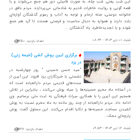
این شب یعنی شب چله، به صورت فامیلی دور هم جمع می‌شوند و با
قصه گویی و روایت خاطرات قدیم به شادمانی می‌پردازند. مردم بافق در
خانواده دوستی، صله ارحام و توجه به آداب و رسوم گذشتگان آوازه‌ای
بلند دارند و همواره به دنبال مناسبت و فرصتی هستند تا گرد هم جمع
شوند و با تجدیدخاطره، یاد گذشتگان ...
شنبه، ۰۱ دی ۱۴۰۳ - ۰۸:۲۴
تعداد بازدید: 3250
برگزاری آیین پوش کشی (خیمه زنی)
در یزد
"سید حسن حسینی " روز چهارشنبه در
نشستی با خبرنگاران یزد افزود: این آیین از
سنت‌های قدیمی مردم دارالعباده است که
در آستانه ماه محرم حسینیه‌ها را سیاه پوش می‌کنند ، بنابراین در تلاش
هستیم این آیین را با همکاری میراث فرهنگی به ثبت ملی برسانیم. وی
ادامه داد: مردم دارالعباده از چند روز مانده به ماه محرم نسبت به پوش
کشیدن مساجد، حسینه‌ها و تکایا اقدام می‌کنند. این مسئول گفت: پوش
پارچه‌ای محک...
شنبه، ۱۶ تیر ۱۴۰۳ - ۰۹:۵۳
تعداد بازدید: 4227