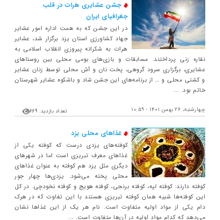
جشن عشایری هرات در قلب
جغرافیای ایران
در این جشن که به همت اداره امور عشایر
جهاد کشاورزی استان یزد برگزار شد، عشایر
هرات به شکرانه پیروزی انقلاب اسلامی به
نقاره زنی پرداختند. مسابقات و بازی‌های بومی محلی بین روستاهای
عشایری، برگزاری سرود گروهی، پخت نان و آش محلی توسط زنان عشایر
و کشتی محلی و … از برنامه‌های این جشن شاد و باشکوه عشایر شهرستان
خاتم بود. ...
چهارشنبه، ۲۶ بهمن ۱۴۰۱ - ۱۰:۵۹
تعداد بازدید: 2669
غذاهای محلی یزد
کوفته‌های یزدی درست که کوفته یکی از
غذاهای معرف تبریزی است اما در شهرهای
دیگری مثل یزد هم کوفته به عنوان غذاهای
محلی پخته می‌شود. یزدی‌ها چهار جور
کوفته دارند: کوفته لپه، کوفته برنجی، کوفته هویج و کوفته نخودچی. در کل
این کوفته‌ها شبیه همان کوفته تبریزی هستند با این تفاوت که در هرک
دام یکی از مواد اولیه متفاوت است. نام هر یک از این غذاها نشان
می‌دهد که کدام مواد اولیه در آن‌ها متفاوت است. ...