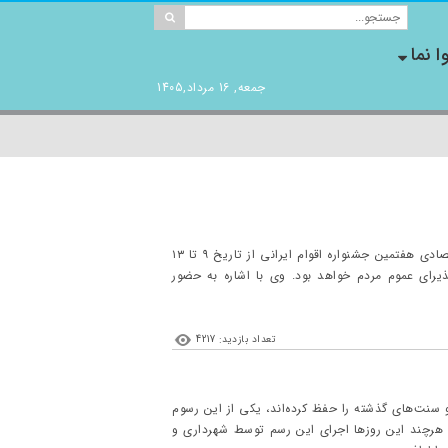
ا نما
جمعه, 16 مرداد,1405
«احمد خورگامی» مدیرعامل شرکت نمایشگاه‌های بین‌المللی با اعلام این خبر اظهار کرد: رویداد فرهنگی و اقتصادی هفتمین جشنواره اقوام ایرانی از تاریخ ۹ تا ۱۳
۱۴۰ در محل دائمی نمایشگاه‌های بین‌المللی قزوین برگزار می‌شود و هر روز از ساعت ۱۵ الی ۲۱ پذیرای عموم مردم خواهد بود. وی با اشاره به حضور
تعداد بازدید: 4217
سنت‌های گذشته را حفظ کرده‌اند، یکی از این رسوم
. هرچند این روزها اجرای این رسم توسط شهرداری و