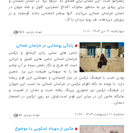
زعفرانلو است. این عشایر برای قشلاق به "مراوه تپه" در استان گلستان و
برای ییلاق نیز به مناطق سالوک، آلاداغ اسفراین، گلول و شاه جهان در
استان خراسان شمالی می‌آیند. آنها بیشتر احشامی مانند گوسفند و بز
پرورش می‌دهند؛ هر روزه مردان با گ...
چهارشنبه، ۱۲ دی ۱۴۰۳ - ۱۱:۰۱
تعداد بازدید: 5658
زندگی روستایی در خراسان شمالی
لباس های سنتی زنان کرمانج و ترکمن
خراسان شمالی لباس هایی اصیل و ایرانی
است که طرح و نگار نقش بسته بر آن چشم
ها را به میهمانی طبیعت می برد. عجین
بودن اسب با فرهنگ ترکمن در نیاز اجتماعی و معیشتی این قوم ریشه
دارد. با توجه به نگاه اقوام ترکمن در خراسان شمالی به اسب، این حیوان
در فرهنگ ترکمن نیز حضوری پررنگ یافته است و نشان از اهمیت و
جایگاه خاص آن در میان این قوم است.فرش دو روی ترکمن در انحصار
دستان...
ﺳﻪشنبه، ۱۱ اردیبهشت ۱۴۰۳ - ۱۱:۲۸
تعداد بازدید: 5811
عکس از مهرداد اسکویی با موضوع