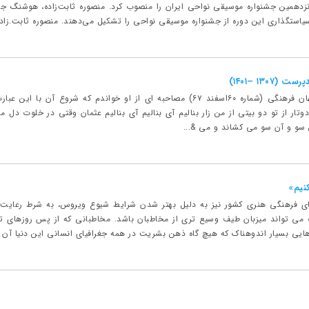
زدهمین جشنواره موسیقی نواحی ایران را منصوب کرد. منصوره ثابت‌زاده، هوشنگ 
استگذاری این دوره از جشنواره موسیقی نواحی را تشکیل می‌دهند. منصوره ثابت.زاده
۱۳۰ –۱۴۰۱)
چندی بعد درمجله کیهان فرهنگی (شماره ۶۰اسفند ۶۷) مصاحبه ای از او خواندم 
دوتار از تو دو بیتی از من زار بنالیم آی بنالیم آی بنالیم عثمان وقتى در خلوت دل مى‏ 
ن سو و آن سو مى‏ کشاند و مى &...
نیم»
ای فرهنگی هنری کشور نیز به دلیل بهتر شدن شرایط شیوع ویروس، به شرط رعایت 
می تواند میزبان طیف وسیع تری از مخاطبان باشد. مخاطبانی که از پس روزهای ت
هایی بسیار اندوهناک که هیچ گاه ذهن بشریت در همه جغرافیای انسانی این دنیا آن ر