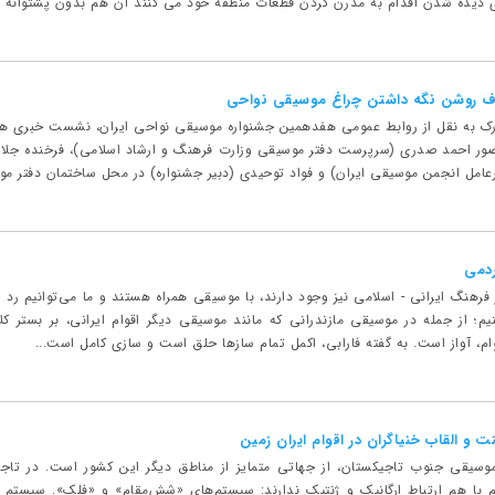
 دیده شدن اقدام به مدرن کردن قطعات منطقه خود می کنند آن هم بدون پشتوانه فک
ف روشن نگه داشتن چراغ موسیقی نواحی
ک به نقل از روابط عمومی هفدهمین جشنواره موسیقی نواحی ایران، نشست خبری هفد
ردین ۱۴۰۴ با حضور احمد صدری (سرپرست دفتر موسیقی وزارت فرهنگ و ارشاد اسلامی)، فرخنده
مل انجمن موسیقی ایران) و فواد توحیدی (دبیر جشنواره) در محل ساختمان دفتر موسی
دمی
 فرهنگ ایرانی - اسلامی نیز وجود دارند، با موسیقی همراه هستند و ما می‌توانیم رد
م؛ از جمله در موسیقی مازندرانی که مانند موسیقی دیگر اقوام ایرانی، بر بستر کل
، آواز است. به گفته فارابی، اکمل تمام سازها حلق است و سازی کامل است...
ت و القاب خنیاگران در اقوام ایران‌ زمین
سیقی جنوب تاجیکستان، از جهاتی متمایز از مناطق دیگر این کشور است. در تاجی
 با هم ارتباط ارگانیک و ژنتیک ندارند: سیستم‌های «شش‌مقام» و «فلک». سیستم