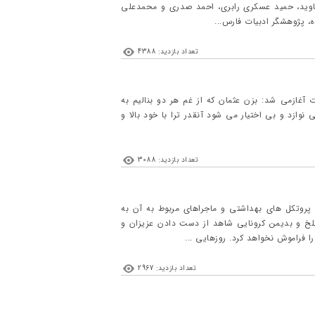
جاوید، حمید عسکری رابری، احمد صدری و محمدعلی
، پژوهشگر ادبیات فارس...
تعداد بازدید: 4388
که شروع آن با این عبارت آغازمی شد: بزن عثمان که از غم هر دو بنالیم به
نوازد و بى‏ اختیار مى ‏شود آنقدر ترا با خود بالا و
تعداد بازدید: 3088
پروتکل های بهداشتی و ماجراهای مربوط به آن به
لخ و بدیمن کرونایی شاهد از دست دادن عزیزان و
ا فراموش نخواهد کرد. روزهایی ...
تعداد بازدید: 2967