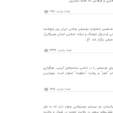
ری و فرهنگی که لطمه بسیاری...
تعداد بازدید: 2751
همین جشنواره موسیقی نواحی ایران روز پنج‌شنبه
 جلالی (مدیرکل فرهنگ و ارشاد اسلامی استان هرمزگان)،
قی برگزار شد. آغ...
تعداد بازدید: 13343
 پای موسیقی را در تمامی مراسم‌های آیینی، سوگواری
ام "شعر" و روایت "منظومه" استوار است. مهم‌ترین
تعداد بازدید: 8315
کستان دو سیستم موسیقایی وجود دارد که به نظر
 شش‌مقام بیشتر در ولایت خجند در شمال و ولایت