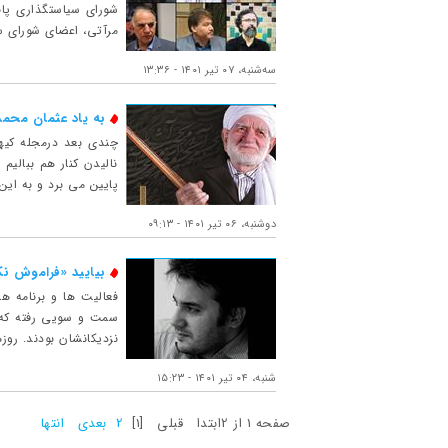
شورای سیاستگذاری پان
مرآتی، اعضای شورای سی
ﺳﻪشنبه، ۰۷ تیر ۱۴۰۱ - ۱۳:۳۶
به یاد عثمان محمدپرست (۷
نالیدن کنار هم ببالیم 
پایین مى‏ برد و به ای
دوشنبه، ۰۶ تیر ۱۴۰۱ - ۰۹:۱۳
بیایید «فراموش نک
فعالیت ها و برنامه ه
سمت و سویی رفته که 
نزدیکانشان بودند. روز
شنبه، ۰۴ تیر ۱۴۰۱ - ۱۵:۲۳
صفحه 1 از 2
ابتدا
قبلی
[1]
2
بعدی
انتها