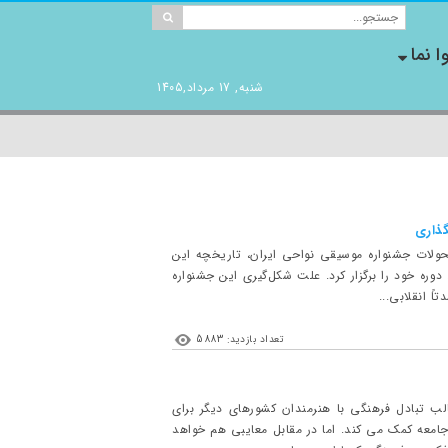
ا نما
شنبه, 17 مرداد,1405
گذاری
حولات جشنواره موسیقی نواحی ایران، تاریخچه این
از تا امروز تشریح کرد و گفت: جشنواره موسیقی نواحی ایران در سال ۱۳۷۸ نخستین دوره خود را برگزار کرد. علت شکل‌گیری این جشنواره
ً انقلابی...
تعداد بازدید: 5883
لب تبادل فرهنگی با هنرمندان کشورهای دیگر برای
امعه کمک می کند. اما در مقابل معایبی هم خواهد