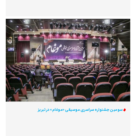
سومین جشنواره سراسری موسیقی «موغام» در تبریز