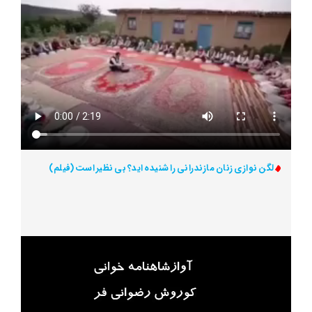
لگن نوازی زنان مازندرانی را شنیده اید؟ بی نظیر است (فیلم)