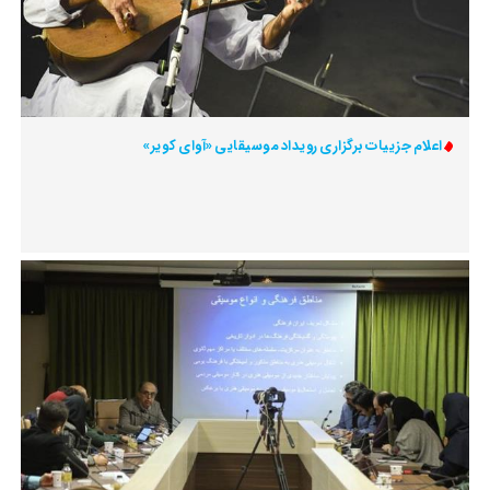
اعلام جزییات برگزاری رویداد موسیقایی «آوای کویر»