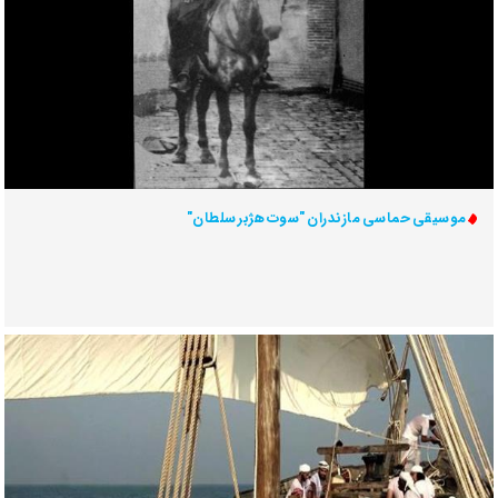
موسيقی حماسی مازندران "سوت هژبر سلطان"