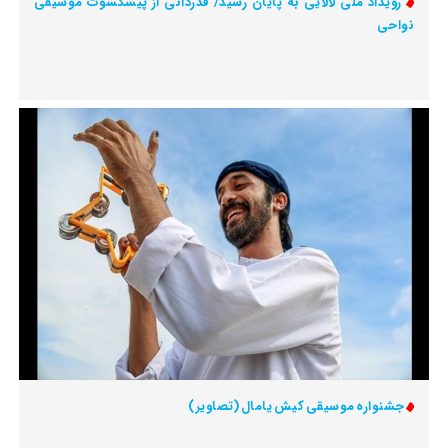
رویداد ملی لالایی به پایان رسید/ قدردانی از پیشکسوت موسیقی
نواحی
جشنواره‌ موسیقی کیش یامال (تصاویر)