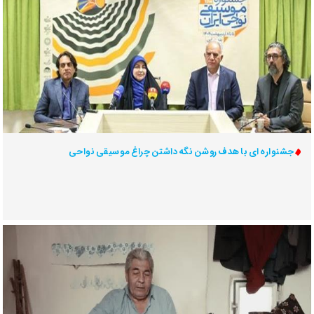
جشنواره ای با هدف روشن نگه داشتن چراغ موسیقی نواحی