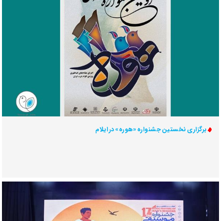
برگزاری نخستین جشنواره «هوره» در ایلام