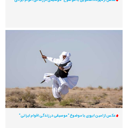
عکس از امین ابروی با موضوع "موسیقی در زندگی اقوام ایرانی"