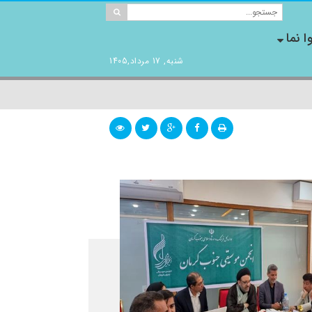
ا نما
شنبه, 17 مرداد,1405