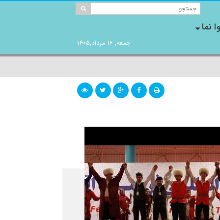
ا نما
جمعه, 16 مرداد,1405