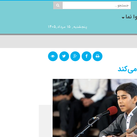
ا نما
پنجشنبه, 15 مرداد,1405
می‌کند