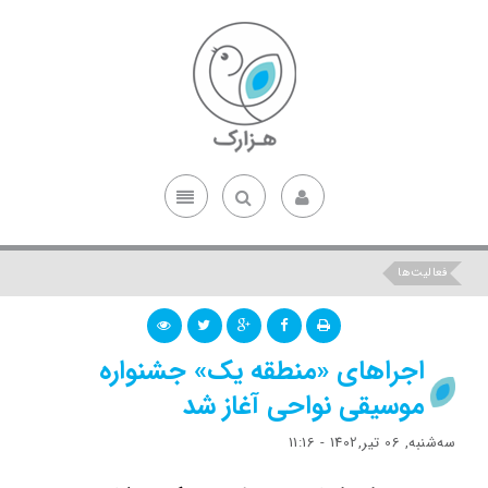
فعالیت‌ها
اجراهای «منطقه یک» جشنواره
موسیقی نواحی آغاز شد
ﺳﻪشنبه, 06 تیر,1402 - 11:16