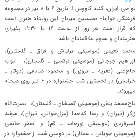
نواحی ایران، گنبد کاووس از تاریخ ۶ تا ۸ تیر در مجموعه
فرهنگی «وارنا» نخستین میزبان این رویداد هنری است
که قرار است هر روز از ساعت ۱۶ تا ۱۹:۳۰ پذیرای
هنرمندان و عموم علاقمندان باشد.
محمد نعیمی (موسیقی قزلباش و قزاق ـ گلستان)،
ابراهیم جرجانی (موسیقی ترکمنی ـ گلستان)، ‌ ایوب
حاج‌علی (تعزیه ـ قزوین) و محمود صادقی (دوتار ـ
خراسان) در نخستین شب جشنواره در ۶ تیر روی صحنه
می‌روند.
تاج‌محمد یلقی (موسیقی گمیشان ـ گلستان)، ‌ نصرت‌الله
زرگر (تهران) و رضا کدخدا (غزل‌خوانی، تهران)، ‌مرشد
امیرفردی (موسیقی زورخانه ـ قم) و اصغر حاتمی
(موسیقی چوپانی ـ‌ سمنان) در دومین شب از جشنواره در