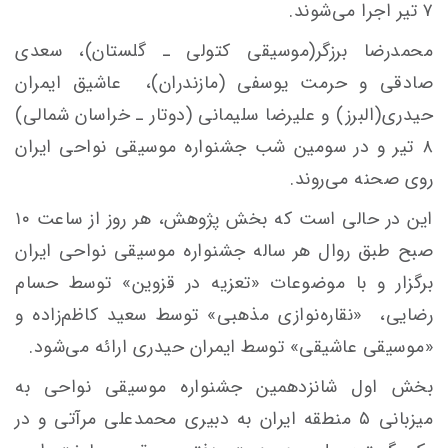
۷ تیر اجرا می‌شوند.
محمدرضا برزگر(موسیقی کتولی ـ گلستان)، سعدی
صادقی و حرمت یوسفی (مازندران)، ‌ عاشیق ایمران
حیدری(البرز) و علیرضا سلیمانی (دوتار ـ‌ خراسان شمالی)
۸ تیر و در سومین شب جشنواره موسیقی نواحی ایران
روی صحنه می‌روند.
این در حالی است که بخش پژوهش، هر روز از ساعت ۱۰
صبح طبق روال هر ساله جشنواره موسیقی نواحی ایران
برگزار و با موضوعات «تعزیه در قزوین» توسط حسام
رضایی، ‌ «نقاره‌نوازی مذهبی» توسط سعید کاظم‌زاده و
«موسیقی عاشیقی» توسط ایمران حیدری ارائه می‌شود.
بخش اول شانزدهمین جشنواره موسیقی نواحی به
میزبانی ۵ منطقه ایران به دبیری محمدعلی مرآتی و در