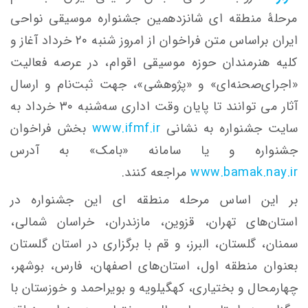
مرحلۀ منطقه ای شانزدهمین جشنواره موسیقی نواحی
ایران براساس متن فراخوان از امروز شنبه ۲۰ خرداد آغاز و
کلیه هنرمندان حوزه موسیقی اقوام، در عرصه فعالیت‌
«اجرای‌صحنه‌ای» و «پژوهشی»، جهت ثبت‌نام و ارسال
آثار می توانند تا پایان وقت اداری سه‌شنبه ۳۰ خرداد به
سایت جشنواره به نشانی
www.ifmf.ir
بخش فراخوان
جشنواره و یا سامانه «بامک» به آدرس
www.bamak.nay.ir
مراجعه کنند.
بر این اساس مرحله منطقه ای این جشنواره در
استان‌های تهران، قزوین، مازندران، خراسان شمالی،
سمنان، گلستان، البرز، و قم با برگزاری در استان گلستان
بعنوان منطقه اول، استان‌های اصفهان، فارس، بوشهر،
چهارمحال و بختیاری، کهگیلویه و بویراحمد و خوزستان با