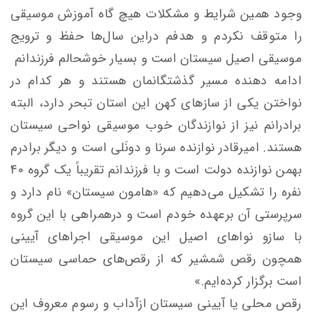
وجود همین شرایط و مشکلات هیچ گاه آموزش موسیقی
را متوقف نکردم و هدفم دراین سال‌ها حفظ و ترویج
موسیقی اصیل سیستان است و بسیار خوشحالم فرزندانم
ادامه دهنده مسیر گذشتگانمان هستند و هر کدام در
نواختن یکی از سازهای کهن این استان تبحر دارد، البته
برادرانم نیز از نوازندگان خوب موسیقی نواحی سیستان
هستند. امیرقادر نوازنده سرنا و دونَلی است و دیگر برادرم
بهمن نوازنده دولت است و با فرزندانم تقریباً یک گروه 40
نفره را تشکیل می‌دهیم که «هامون سیستان» نام دارد و
سرپرستی آن برعهده خودم است و درهمراهی با این گروه
با سازو نواهای اصیل این موسیقی اجراهای آیینی
همچون رقص شمشیر که از رقص‌های حماسی سیستان
است برگزار کرده‌ایم.»
رقص محلی یا آیینی سیستان ازآداب و رسوم معروف این