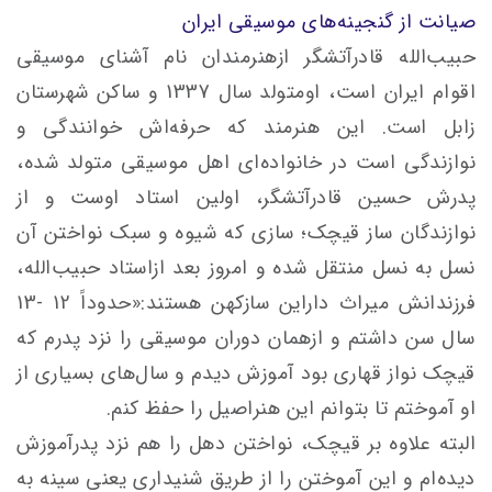
صیانت از گنجینه‌های موسیقی ایران
حبیب‌الله قادرآتشگر ازهنرمندان نام آشنای موسیقی
اقوام ایران است، اومتولد سال 1337 و ساکن شهرستان
زابل است. این هنرمند که حرفه‌اش خوانندگی و
نوازندگی است در خانواده‌ای اهل موسیقی متولد شده،
پدرش حسین قادرآتشگر، اولین استاد اوست و از
نوازندگان ساز قیچک؛ ‌سازی که شیوه و سبک نواختن آن
نسل به نسل منتقل شده و امروز بعد ازاستاد حبیب‌الله،
فرزندانش میراث داراین سازکهن هستند:«حدوداً 12 -13
سال سن داشتم و ازهمان دوران موسیقی را نزد پدرم که
قیچک نواز قهاری بود آموزش دیدم و سال‌های بسیاری از
او آموختم تا بتوانم این هنراصیل را حفظ کنم.
البته علاوه بر قیچک، نواختن دهل را هم نزد پدرآموزش
دیده‌ام و این آموختن را از طریق شنیداری یعنی سینه به