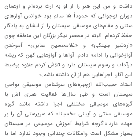
داشت و من این هنر را از او به ارث برده‌ام و ازهمان
دوران نوجوانی که حدوداً 15 سالم بود خواندن آوازهای
سنتی و مقام‌های موسیقی سیستان را از ایشان به یادگار
حفظ کرده‌ام. البته در محضر دیگر بزرگان این منطقه چون
«اردشیر سِیتکی» و «غلامحسین صابری» آموختن
آوازخوانی را ادامه دادم. آواها و آوازهایی کهن که ریشه
درآداب و رسوم سیستان دارد و تلاش کردم علاوه برضبط
این آثار، اجراهایی هم از آن داشته باشم.»
استاد حبیب‌الله ازچهره‌های سرشناس موسیقی نواحی
سیستان است و طی سال‌ها فعالیت هنری اش با
گروه‌های موسیقی مختلفی اجرا داشته مانند گروه
موسیقی سنتی و آیینی «حُسینا» که سرپرستی آن را بر
عهده دارد:«اگرچه شرایط آموزش موسیقی در سیستان
بسیار مشکل است وامکانات چندانی وجود ندارد اما با