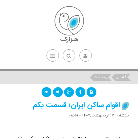
گفتمان
یادداشت
اقوام ساکن ایران‌؛ قسمت یکم
یکشنبه, 17 اردیبهشت,1402 - 08:51