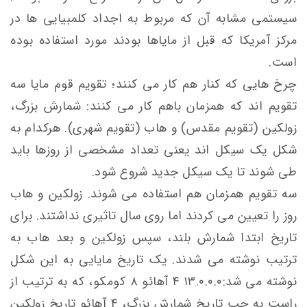
سیستمی مشابه آن که مربوط به اجداد کلمبیایی ها در
مرکز آمریکا که قبل از مایاها بودند مورد استفاده بوده
است.
چرخ هایی که کنار هم کار می کنند؛ تقویم قوم مایا سه
تقویم اند که همزمان باهم کار می کنند: شمارش بزرگ،
زولکین (تقویم مقدس) و هاب (تقویم شهری). هرکدام به
شکل یک سیکل اند یعنی تعداد مشخصی از روزها باید
طی شوند تا یک سیکل جدید شروع شود.
سه تقویم همزمان هم استفاده می شوند. زولکین و هاب
روز را تعیین می کردند اما روی سال تاثیری نداشتند. برای
تاریخ ابتدا شمارش بلند، سپس زولکین و بعد هاب به
ترتیب نوشته می شدند. یک تاریخ مایایی به این شکل
نوشته می شد:۱۳.۰.۰.۰ ۴ آهائو ۸ کومکو، که به ترتیب از
راست به چپ تاریخ شمارش بزرگ، ۴ آهائو تاریخ زولکین