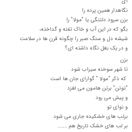
آی
نگاهدار همین پرده را
بزن سرود دلتنگی یا "مولا" را
بگو که در این آب و خاک تفته و گداخته،
شیشه دل و سنگ صبر را چگونه قرن ها در سلامت
و در یک بغل نگاه داشته ای؟
بزن
تا شهر سوخنه سیراب شود
که ذکر "مولا " گوارای جان ها است
"توتن" برتن هامون می لغزد
و پیش می رود
و نوای تو
برلب های خشکیده جاری می شود
بر لب های خشک تاریخ هم .......