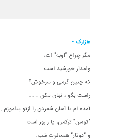
هزارک -
مگر چراغ "اوبه" ات،
وامدار خورشید است
که چنین گرمی و سرخوش؟
راست بگو ، نهان مکن .......
آمده ام تا آسان شمردن را ازتو بیاموزم .
"توسن" ترکمن، یا ر روز است
و "دوتار" همخلوت شب.