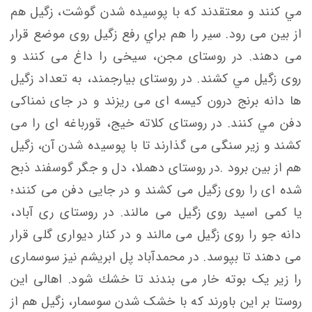
مي كنند و معتقدند که با پوسيده شدن گوشت، زگيل هم
از بين می رود. سير را هم براي رفع زگيل روی موضع قرار
می دهند. در روستای مجن، سيخی را داغ می کنند و
روی زگيل مي كشند. در روستای بيارجمند، به تعداد زگيل
ها دانه برنج درون كيسه ای می ريزند و در جای نمناكی
دفن مي كنند. در روستای كلاته خيج، قورباغه ای را می
کشند و زير سنگی می گذارند تا با پوسيده شدن آن، زگيل
هم از بين برود .در روستای دهملا، دل و جگر گوسفند ذبح
شده ای را روی زگيل می كشند و در جايی دفن می كنند؛
یا كمی اسيد روی زگيل می مالند. در روستای ری آباد،
دانه جو را روی زگيل می مالند و در كنار ديواری گلی قرار
می دهند تا بپوسد. در محمدآباد پل ابريشم نیز سوسماری
را زير یک بوته خار می بندند تا خشك شود. اهالی این
روستا بر اين باورند كه با خشک شدن سوسمار، زگيل هم از