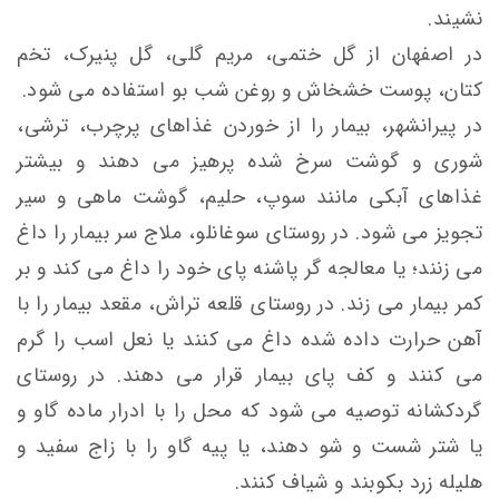
نشیند.
در اصفهان از گل ختمی، مریم گلی، گل پنیرک، تخم
کتان، پوست خشخاش و روغن شب بو استفاده می شود.
در پیرانشهر، بيمار را از خوردن غذاهای پرچرب، ترشی،
شوری و گوشت سرخ شده پرهيز می دهند و بيشتر
غذاهای آبكی مانند سوپ، حليم، گوشت ماهی و سير
تجويز می شود. در روستای سوغانلو، ملاج سر بيمار را داغ
می زنند؛ يا معالجه گر پاشنه پای خود را داغ می کند و بر
كمر بيمار می زند. در روستای قلعه تراش، مقعد بيمار را با
آهن حرارت داده شده داغ می کنند يا نعل اسب را گرم
می کنند و كف پای بيمار قرار می دهند. در روستای
گردكشانه توصيه می شود که محل را با ادرار ماده گاو و
يا شتر شست و شو دهند، یا پيه گاو را با زاج سفيد و
هليله زرد بکوبند و شياف كنند.