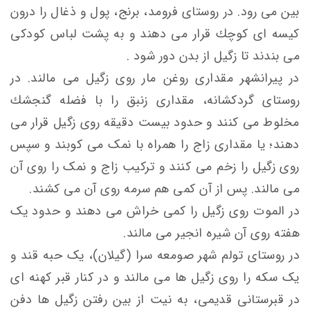
بين می رود. در روستای فرومد، برنج، پول و ذغال را درون
كيسه ای كوچك قرار می دهند و به پشت لباس کودکی
می بندند تا زگيل از بدن دور شود .
در پيرانشهر مقداری روغن مار روی زگيل می مالند. در
روستای گردكشانه، مقداری زنبق را با فضله گنجشك
مخلوط می کنند و حدود بيست دقيقه روی زگيل قرار می
دهند؛ یا مقداری زاج را همراه با نمک می كوبند و سپس
روی زگيل را زخم می کنند و ترکیب زاج و نمک را روی آن
می مالند. پس از آن كمی هم سرمه روی آن می كشند.
در الموت روی زگیل را کمی خراش می دهند و حدود یک
هفته روی آن شیره انجیر می مالند.
در روستای تولم شهر صومعه سرا (گیلان)، يک حبه قند و
یک سکه را روی زگيل ها می مالند و در كنار قبر كهنه ای
در قبرستانی قديمی، به نيت از بين رفتن زگيل ها دفن