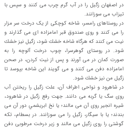
در اصفهان زگیل را در آب گرم چرب می کنند و سپس با
تیزاب می سوزانند.
در روستاهای رامسر، شاخه كوچكی از یک درخت سر مزار
را می كنند و روی صندوق قبر امامزاده ای می گذارند و
نيت می کنند که هرگاه شاخه خشك شود، زگيل نيز خشك
شود. در روستای گوهرسرا، چوب درخت آلوچه را به
صورت كمان در می آورند و پس از نيت کردن، در صحن
امامزاده دفن می كنند و می گويند اين شاخه بپوسد تا
زگیل من نیز خشك شود.
در شاهرود و نواحی اطراف آن، علت زگیل را ریختن آب
روی سگ یا گربه می دانند. جهت رفع زگیل در شاهرود،
شيره انجير روی آن می مالند؛ یا نخ ابريشمي دور آن می
بندند؛ یا با سيگار، زگيل را می سوزانند. در بسطام، تكه
گوشتی را روی زگيل می مالند و زير درخت مرطوبی دفن