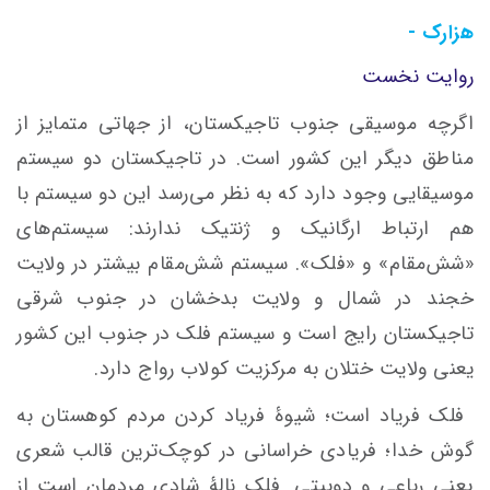
هزارک -
روایت نخست
اگرچه موسیقی جنوب تاجیکستان، از جهاتی متمایز از
مناطق دیگر این کشور است. در تاجیکستان دو سیستم
موسیقایی وجود دارد که به نظر می‌رسد این دو سیستم با
هم ارتباط ارگانیک و ژنتیک ندارند: سیستم‌های
«شش‌مقام» و «فلک». سیستم شش‌مقام بیشتر در ولایت
خجند در شمال و ولایت بدخشان در جنوب شرقی
تاجیکستان رایج است و سیستم فلک در جنوب این کشور
یعنی ولایت ختلان به مرکزیت کولاب رواج دارد.
فلک فریاد است؛ شیوۀ فریاد کردن مردم کوهستان به
گوش خدا؛ فریادی خراسانی در کوچک‌ترین قالب شعری
یعنی رباعی و دوبیتی­. فلک نالۀ شادی مردمان است از