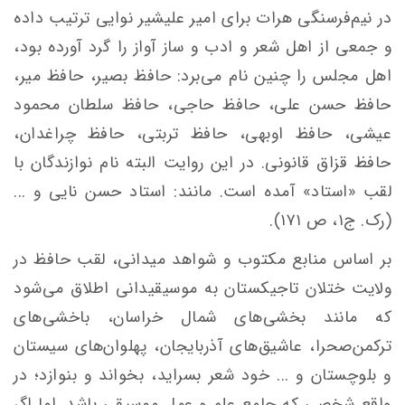
در نیم‌فرسنگی هرات برای امیر علیشیر نوایی ترتیب داده
و جمعی از اهل شعر و ادب و ساز آواز را گرد آورده بود،
اهل مجلس را چنین نام می‌برد: حافظ بصیر، حافظ میر،
حافظ حسن علی، حافظ حاجی، حافظ سلطان محمود
عیشی، حافظ اوبهی، حافظ تربتی، حافظ چراغدان،
حافظ قزاق قانونی. در این روایت البته نام نوازندگان با
لقب «استاد» آمده است. مانند: استاد حسن نایی و ...
(رک. ج۱، ص ۱۷۱).
بر اساس منابع مکتوب و شواهد میدانی، لقب حافظ در
ولایت ختلان تاجیکستان به موسیقیدانی اطلاق می‌شود
که مانند بخشی‌های شمال خراسان، باخشی‌های
ترکمن‌صحرا، عاشیق‌های آذربایجان، پهلوان‌های سیستان
و بلوچستان و ... خود شعر بسراید، بخواند و بنوازد؛ در
واقع شخصی که جامع علم و عمل موسیقی باشد. اما اگر