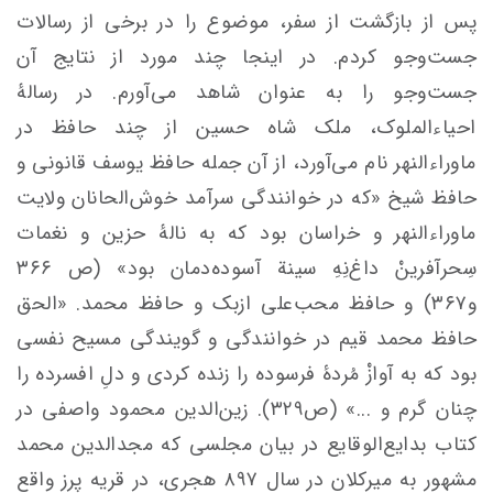
پس از بازگشت از سفر، موضوع را در برخی از رسالات
جست‌وجو کردم. در اینجا چند مورد از نتایج آن
جست‌وجو را به عنوان شاهد می‌آورم. در رسالۀ
احیاءالملوک، ملک شاه حسین از چند حافظ در
ماوراءالنهر نام می‌آورد، از آن جمله حافظ یوسف قانونی و
حافظ شیخ «که در خوانندگی سرآمد خوش‌الحانان ولایت
ماوراءالنهر و خراسان بود که به نالۀ حزین و نغمات
سِحرآفرینْ داغ‌نِهِ سینة آسوده‌دمان بود» (ص ۳۶۶
و۳۶۷) و حافظ محب‌علی ازبک و حافظ محمد. «الحق
حافظ محمد قیم در خوانندگی و گویندگی مسیح‌ نفسی
بود که به آوازْ مُردۀ فرسوده را زنده کردی و دلِ افسرده را
چنان گرم و ...» (ص۳۲۹). زین‌الدین محمود واصفی در
کتاب بدایع‌الوقایع در بیان مجلسی که مجدالدین محمد
مشهور به میرکلان در سال ۸۹۷ هجری، در قریه پرز واقع