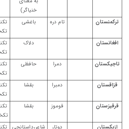
به معنای
خنیاگر)
ترکمنستان
تام دره
باغشی
تکن
تکخ
افغانستان
دلاک
تکن
تکخ
تاجیکستان
دمرا
حافظی
تکن
تکخ
قزاقستان
دمبرا
بقشا
تکن
تکخ
قرقیزستان
قوموز
بقشا
تکن
تکخ
ازبکستان
دوتار
شاعر،داستانچی
تکن