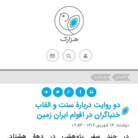
گفتمان
یادداشت
دو روایت دربارۀ سنت و القاب
خنیاگران در اقوام ایران‌ زمین
دوشنبه, 13 شهریور,1402 - 09:53
در چند سفر پژوهشی در دهۀ هشتاد