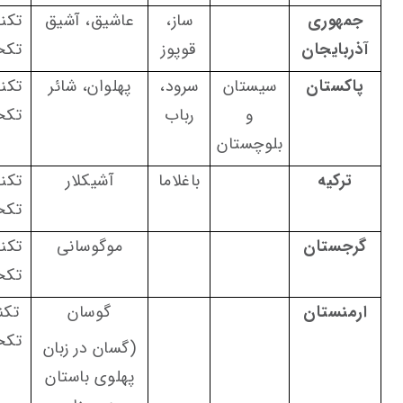
جمهوری
ساز،
عاشیق، آشیق
تکن
آذربایجان
قوپوز
تکخ
پاکستان
سیستان
سرود،
پهلوان، شائر
تکن
و
رباب
تکخ
بلوچستان
ترکیه
باغلاما
آشیکلار
تکن
تکخ
گرجستان
موگوسانی
تکن
تکخ
ارمنستان
گوسان
تکن
تکخ
(گسان در زبان
پهلوی باستان