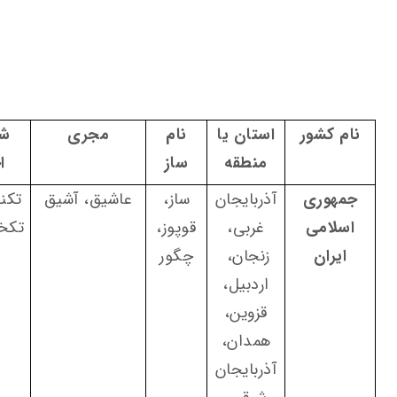
نام کشور
استان یا
نام
مجری
شی
منطقه
ساز
ا
جمهوری
آذربایجان
ساز،
عاشیق، آشیق
تکن
اسلامی
غربی،
قوپوز،
تکخ
ایران
زنجان،
چگور
اردبیل،
قزوین،
همدان،
آذربایجان