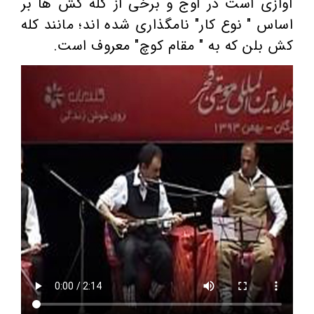
آوازی است در اوج و برخی از کله کش ها بر
اساس " نوع کار" نامگذاری شده اند؛ مانند کله
کش بلن که به " مقام کوچ" معروف است.