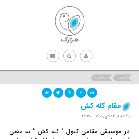
گفتمان
یادداشت
مقام کله کش
یکشنبه, 12 دی,1400 - 14:50
در موسیقی مقامی کتول " کله کش " به معنی