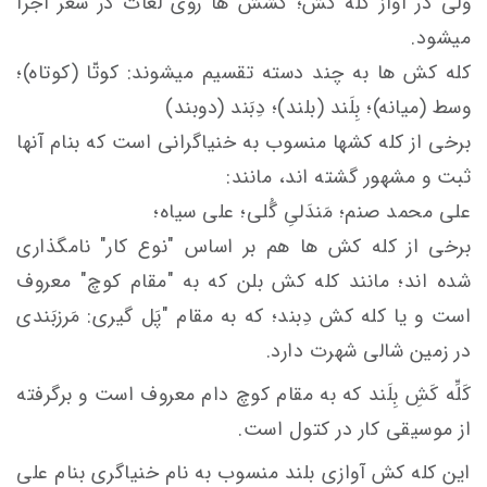
ولی در آواز کله کش؛ کشش ها روی لغات در شعر اجرا
میشود.
کله کش ها به چند دسته تقسیم میشوند: کوتّا (کوتاه)؛
وسط (میانه)؛ بِلَند (بلند)؛ دِبَند (دوبند)
برخی از کله کشها منسوب به خنیاگرانی است که بنام آنها
ثبت و مشهور گشته اند، مانند:
علی محمد صنم؛ مَندَلیِ گُلی؛ علی سیاه؛
برخی از کله کش ها هم بر اساس "نوع کار" نامگذاری
شده اند؛ مانند کله کش بلن که به "مقام کوچ" معروف
است و یا کله کش دِبند؛ که به مقام "پَل گیری: مَرزبَندی
در زمین شالی شهرت دارد.
کَلِّه کَشِ بِلَند که به مقام کوچ دام معروف است و برگرفته
از موسیقی کار در کتول است.
این کله کش آوازی بلند منسوب به نام خنیاگری بنام علی