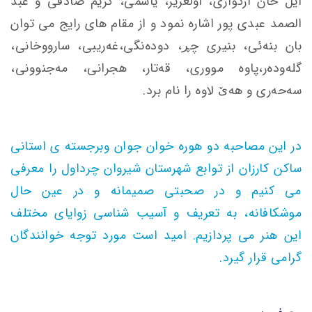
ایل خان ارکوازی، اولعزیز، یاسمی، کریم صادقی و عبد
الصمد عبدی پور اشاره نمود و از مقام های رایج می توان
بان بنه‌ئی، بنیری چڕ، دوده‌نگی،غه‌ریبی، سارووخانی،
گله‌وده‌ر،پاوه مووری، قه‌تار، هجرانی، مه‌جنوونی،
سه‌حه‌ری و هه‌ێ لاوه را نام برد.
در این مصاحبه دو هوره خوان جوان وبرجسته ی استانی
ساکن کارزان از توابع شهرستان شیروان چرداول را معرفی
می کنیم و در صحبتی صمیمانه و در عین حال
موشکافانه، به تعریف و آسیب شناسی زوایای مختلف
این هنر می پردازیم. امید است مورد توجه خوانندگان
گرامی قرار گیرد.