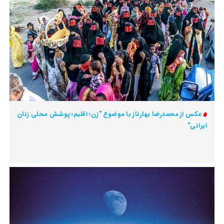
عکس از محمدرضا بهارناز با موضوع "زن؛ اقلیم؛ پوشش محلی زنان
ایرانی"