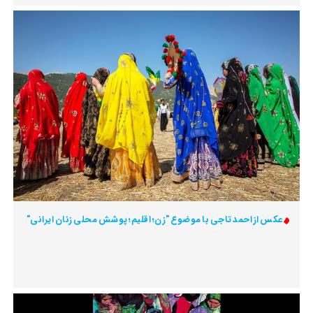
عکس از احمد تاجی با موضوع "زن؛ اقلیم؛ پوشش محلی زنان ایرانی"