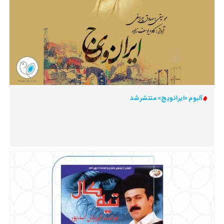
آلبوم «ایرانویج» منتشر شد