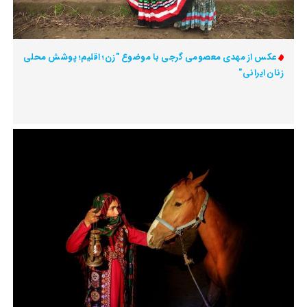
عکس از مهدی معصومی گرجی با موضوع "زن؛ اقلیم؛ پوشش محلی
زنان ایرانی"