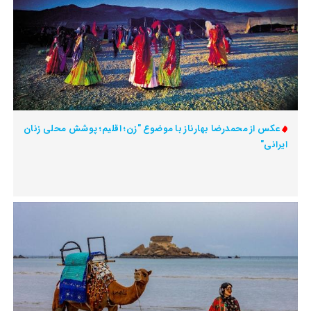
عکس از محمدرضا بهارناز با موضوع "زن؛ اقلیم؛ پوشش محلی زنان
ایرانی"