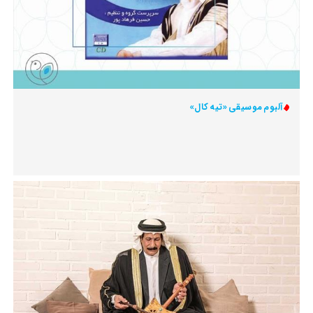
آلبوم موسیقی «تیه کال»