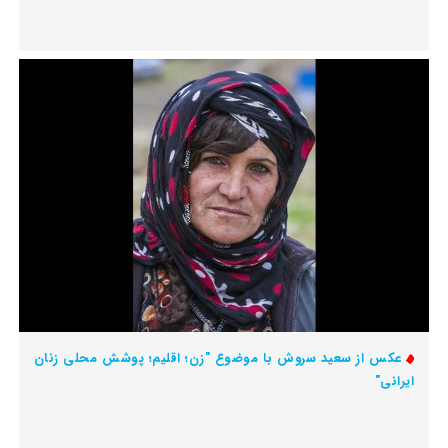
عکس از سعید سروش با موضوع "زن؛ اقلیم؛ پوشش محلی زنان
ایرانی"