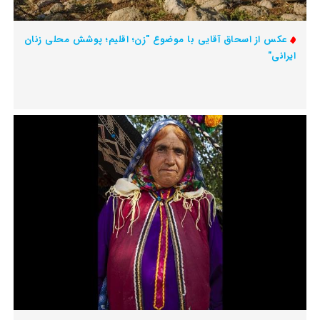
عکس از اسحاق آقایی با موضوع "زن؛ اقلیم؛ پوشش محلی زنان
ایرانی"