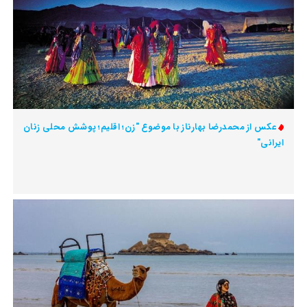
عکس از محمدرضا بهارناز با موضوع "زن؛ اقلیم؛ پوشش محلی زنان
ایرانی"