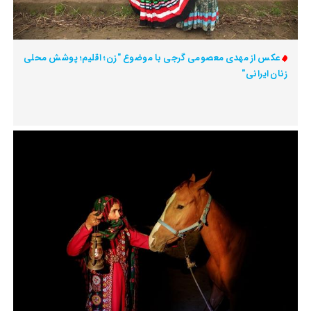
عکس از مهدی معصومی گرجی با موضوع "زن؛ اقلیم؛ پوشش محلی
زنان ایرانی"