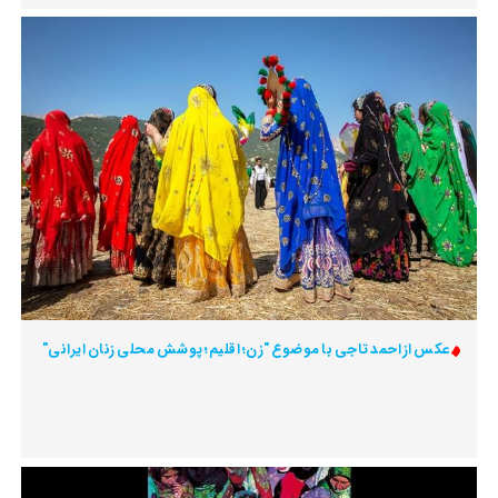
عکس از احمد تاجی با موضوع "زن؛ اقلیم؛ پوشش محلی زنان ایرانی"