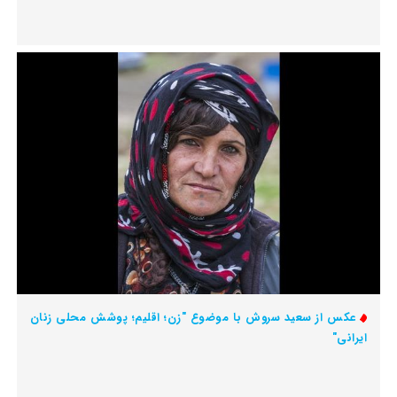
عکس از سعید سروش با موضوع "زن؛ اقلیم؛ پوشش محلی زنان
ایرانی"