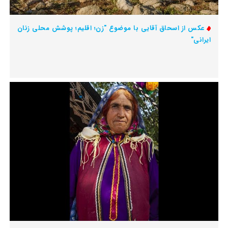
عکس از اسحاق آقایی با موضوع "زن؛ اقلیم؛ پوشش محلی زنان
ایرانی"