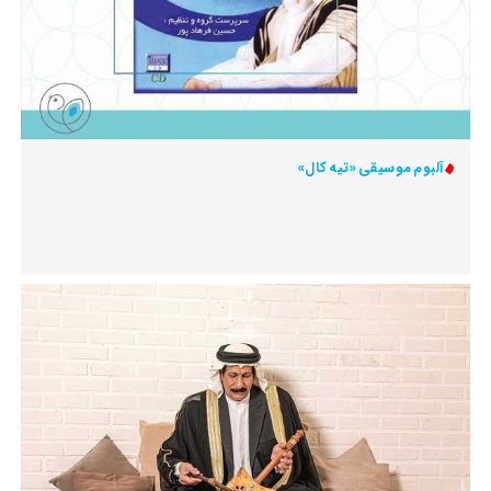
آلبوم موسیقی «تیه کال»