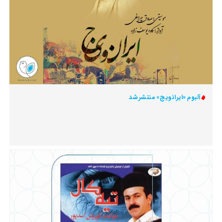
آلبوم «ایرانویج» منتشر شد