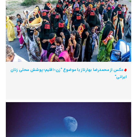
عکس از محمدرضا بهارناز با موضوع "زن؛ اقلیم؛ پوشش محلی زنان
ایرانی"