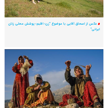
عکس از اسحاق آقایی با موضوع "زن؛ اقلیم؛ پوشش محلی زنان
ایرانی"