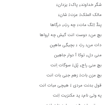
شگر خداوندءِ پاکءُ یزدانءَ
مالک الملکءُ عزتءُ شانءَ
پنڈ اِتگ ماتءَ چه ربّءِ درگاها
بچ منءَ دوست انت گیش چه ارواها
دات منءَ ربّ ءَ بچیگِی ماهیِن
منی دلءِ توکا آ دوار جاهِین
بچ منی راجءِ پُلءُ سوگات ِانت
بچ مزن باتءُ زهم جنِی بات انت
قول بدنت مردی ءُ هیچی مبات انت
په وتی نامءَ پد مکنزیت اِنت