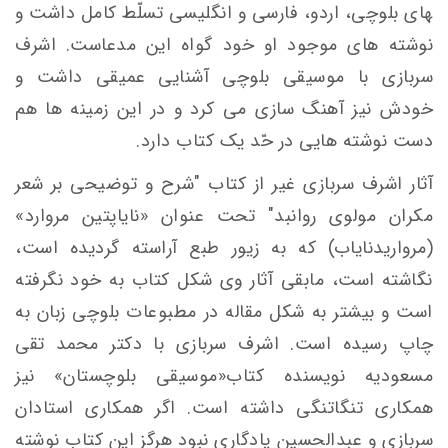
های بلوچی، اردو، فارسی و انگلیسی تسلّط کامل داشت و
نوشته های موجود او خود گواه این مدعاست. اشرف
سربازی با موسیقی بلوچی آشنایی عمیقی داشت و
خودش نیز آهنگ سازی می کرد و در این زمینه ها هم
دست نوشته هایی در حّد یک کتاب دارد.
آثار اشرف سربازی غیر از کتاب "شرح و توضیحی بر شعر
مکران مولوی روانبد" تحت عنوان ­«نایاپتین­ مروارد»
(مروارید­نایاب) که به زیور طبع آراسته گردیده است،
نگاشته است، مابقی آثار وی شکل کتاب به خود نگرفته
است و بیشتر به شکل مقاله در مطبوعات بلوچی زبان به
چاپ رسیده است. اشرف سربازی با دکتر محمد تقی
مسعودیه نویسنده کتاب«موسیقی بلوچستان» نیز
همکاری تنگاتنگی داشته است. اگر همکاری استادان
سربازی و عبدالحسین یادگاری نبود هرگز این کتاب نوشته