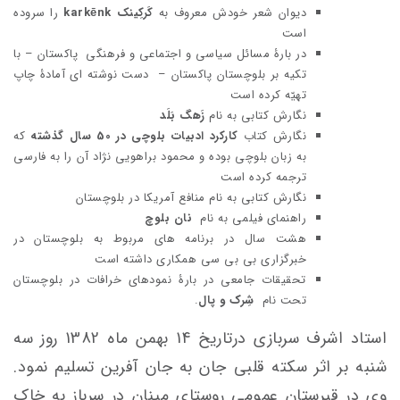
دیوان شعر خودش معروف به
کَرکِینک
karkēnk
را سروده
است
در بارۀ مسائل سیاسی و اجتماعی و فرهنگی پاکستان – با
تکیه بر بلوچستان پاکستان – دست نوشته ای آمادۀ چاپ
تهیّه کرده است
نگارش کتابی به نام
زَهگ بَلَد
نگارش کتاب
کارکرد ادبیات بلوچی در 50 سال گذشته
که
به زبان بلوچی بوده و محمود براهویی نژاد آن را به فارسی
ترجمه کرده است
نگارش کتابی به نام منافع آمریکا در بلوچستان
راهنمای فیلمی به نام
نان بلوچ
هشت سال در برنامه های مربوط به بلوچستان در
خبرگزاری بی بی سی همکاری داشته است
تحقیقات جامعی در بارۀ نمودهای خرافات در بلوچستان
تحت نام
شِرک و پال
.
استاد اشرف سربازی درتاریخ 14 بهمن ماه 1382 روز سه
شنبه بر اثر سکته قلبی جان به جان آفرین تسلیم نمود.
وی در قبرستان عمومی روستای مینان در سرباز به خاک