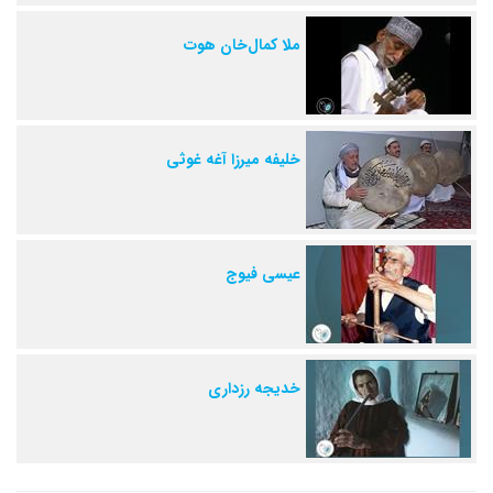
ملا کمال‌خان هوت
خلیفه میرزا آغه غوثی
عیسی فیوج
خدیجه رزداری