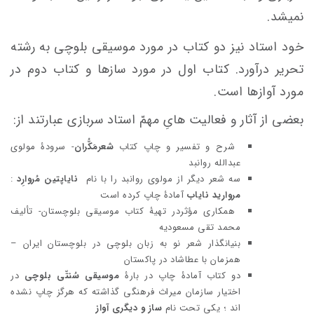
نمیشد.
خود استاد نیز دو کتاب در مورد موسیقی بلوچی به رشته
تحریر درآورد. کتاب اول در مورد سازها و کتاب دوم در
مورد آوازها است.
بعضی از آثار و فعالیت هایِ مهمّ استاد سربازی عبارتند از:
شرح و تفسیر و چاپ کتاب
شعرمَکُّران
- سرودۀ مولوی
عبدالله روانبد
سه شعر دیگر از مولوی روانبد را با نام
نایاپتین مُروارِد
:
مروارید نایاب
آمادۀ چاپ کرده است
همکاری مؤثردر تهیۀ کتاب موسیقی بلوچستان- تألیف
محمد تقی مسعودیه
بنیانگذار شعر نو به زبان بلوچی در بلوچستان ایران –
همزمان با عطاشاد در پاکستان
دو کتاب آمادۀ چاپ در بارۀ
موسیقی سُنتّی بلوچی
در
اختیار سازمان میراث فرهنگی گذاشته که هرگز چاپ نشده
اند ؛ یکی تحت نام
ساز و دیگری آواز