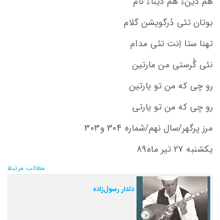
هم دینءُ هم دیناءُ نام
بوتان تئی دُرگویشن گلام
تهنا ستا اِنت تئی مدام
نئی گُرستی من مارتین
رو چی که من تو یارتین
رو چی که من تو یارتی
مرز پرگهر/سال نهم/شماره 304 و303
یکشنبه 27 تیر ماه89
مطالب مرتبط
دلدار رسول‌زاده