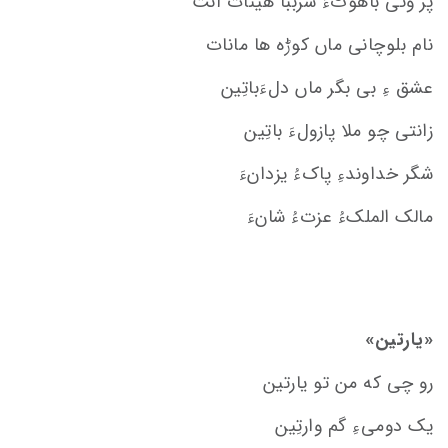
پر وتی باهوٹءَ سرببا هینات انت
نام بلوچانی ماں کوڑه ها مانات
عشق ءِ بی بگر ماں دلءَباتِین
زانتی چو ملا پازولءَ باتِین
شگر خداوندءِ پاکءُ یزدانءَ
مالک الملکءُ عزتءُ شانءَ
«یارتین»
رو چی که من تو یارتین
یک دومیءِ گم وارتِین