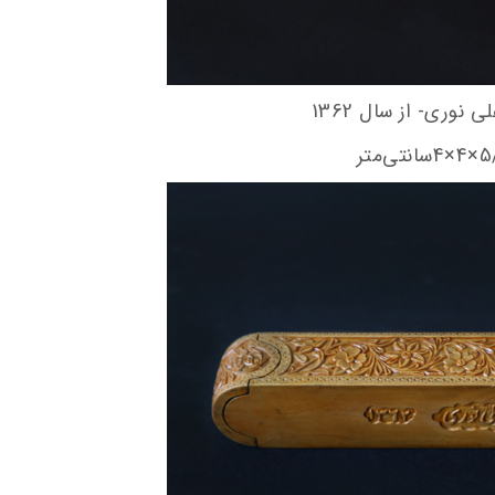
 نوری- از سال 1362