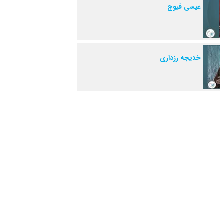
عیسی فیوج
خدیجه رزداری