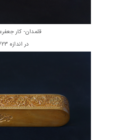
قلمدان- کار جعفرعلی
در اندازه 5/23×4×4سانتی‌متر