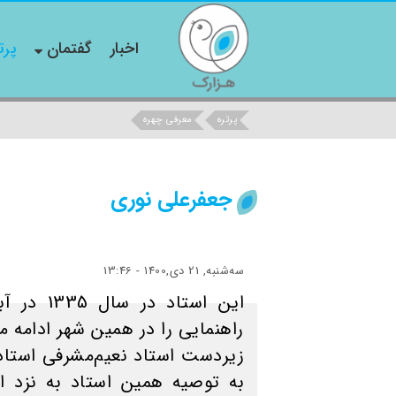
اخبار
گفتمان
پرت
پرتره
معرفی چهره
جعفرعلی نوری
ﺳﻪشنبه, 21 دی,1400 - 13:46
اين استاد
راهنمایی را در همین شهر ادامه م
زیردست استاد نعیم‌مشرفی استادک
به توصیه همین استاد به نزد ا