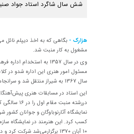
شش سال شاگرد استاد جواد صنی
هزارک -
بگاهی که به اخذ دیپلم نائل م
مشغول به کار منبت شد.
وی در سال 1357 به استخدام اد
مسئول امور هنری این اداره شدو در کلا
سال 1367 به شیراز منتقل شد و سرانجام بازنشسته گرديد.
نمایشگاه آثارنوباوگان و جوانان کشور ش
10 آبان 1370 برگزارمی‌شد شرکت کرد و دو لوح تقدیر به وی اعطا شد.