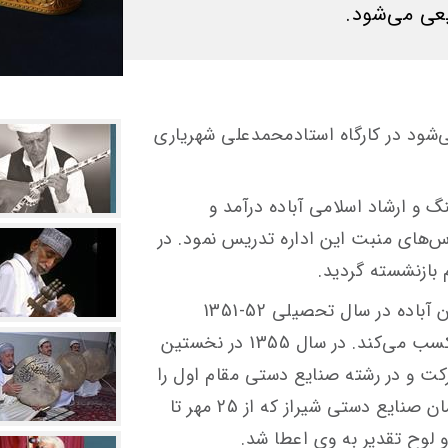
عی می‌شود.
ی‌شود در کارگاه استادمحمدعلی شهریاری
اره فرهنگ و ارشاد اسلامی آباده درآمد و
س‌های منبت این اداره تدریس نمود. در
این استاد در مسابقات هنری پیش‌آهنگان آباده در سال تحصیلی 52-1351
دررشته منبت مقام اول را در 16 سالگی کسب می‌کند. در سال 1355 در نخستین
رکت و در رشته صنایع دستی مقام اول را
کسب کرد. این هنرمند در نمایشگاه سازمان صنایع دستی شیراز که از 25 مهر تا