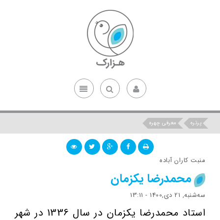
پرتره
معرفی چهره
منبت کاران آباده
محمدرضا یکزمان
ﺳﻪشنبه, 21 دی,1400 - 13:11
استاد محمدرضا یکزمان در سال 1336 در شهر