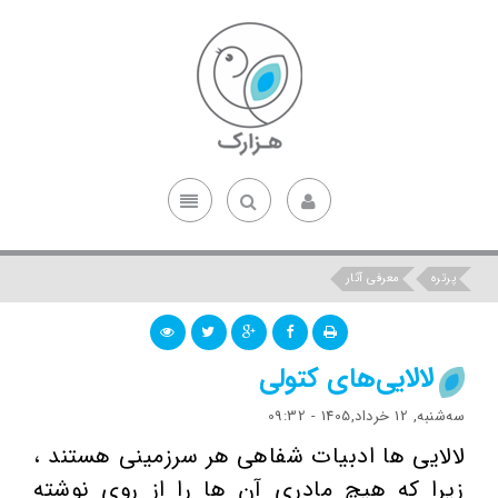
پرتره
معرفی آثار
لالایی‌های کتولی
ﺳﻪشنبه, 12 خرداد,1405 - 09:32
لالایی ها ادبیات شفاهی هر سرزمینی هستند ،
زیرا که هیچ مادری آن ها را از روی نوشته