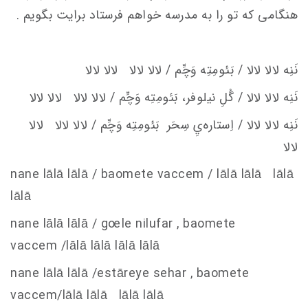
هنگامی که تو را به مدرسه خواهم فرستاد برایت بگویم .
نَنِه لالا لالا / بَئومِتِه وَچِّم / لالا لالا لالا لالا
نَنِه لالا لالا / گُلِ نيلوفر، بَئومِتِه وَچِّم / لالا لالا لالا لالا
نَنِه لالا لالا / اِستاره‌يِ سِحَر
بَئومِتِه وَچِّم / لالا لالا لالا
لالا
nane lālā lālā / baomete va
c
c
em
/ lālā lālā lālā
lālā
nane lālā lālā / g
oe
le nilufar , baomete
va
c
c
em
/lālā lālā lālā lālā
nane lālā lālā /estāreye sehar , baomete
va
c
c
em
/lālā lālā lālā lālā