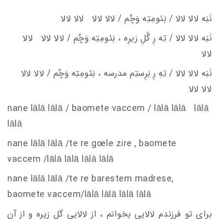
نَنِه لالا لالا / بَئومِتِه وَچِّم / لالا لالا لالا لالا
نَنِه لالا لالا / تِه رِ گُلِ زيرِه ، بَئومِتِه وَچِّم / لالا لالا لالا
لالا
نَنِه لالا لالا / تِهِ رِ بَرِستِم
مدرسه ، بَئومِتِه وَچِّم / لالا لالا
لالا لالا
nane lālā lālā / baomete va
c
c
em
/ lālā lālā lālā
lālā
nane lālā lālā /te re g
oe
le zire , baomete
va
c
c
em
/lālā lālā lālā lālā
nane lālā lālā /te re barestem madrese,
baomete va
c
c
em
/lālā lālā lālā lālā
برای تو فرزندم لالایی بخوانم ، از لالایی گل زیره و از آن