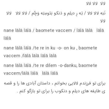
لالا لالا لالا
نَنِه لالا لالا / تِه رِ ديلِم و دَنكو
بَئومِتِه وَچِّم / لالا لالا لالا
لالا
nane lālā lālā / baomete va
c
c
em
/ lālā lālā lālā
lālā
nane lālā lālā /te re in ku -o- on ku , baomete
va
c
c
em
/lālā lālā lālā lālā
nane lālā lālā /te re dilem -o-danku, baomete
va
c
c
em
/lālā lālā lālā lālā
برای تو فرزندم لالایی بخوانم ، داستان آبادی ها را و قصه
ی طایفه های دیلم و دنکوب را برای تو بازگو کنم .