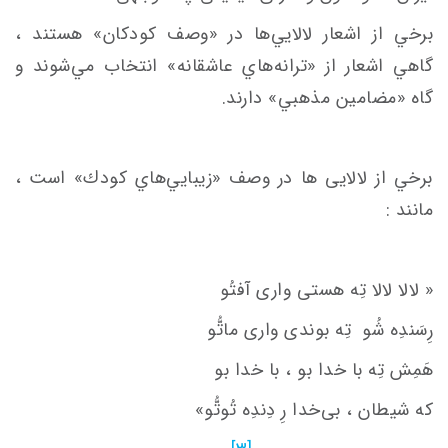
برخي از اشعار لالايي‌ها در «وصف كودكان» هستند ،
گاهي اشعار از «ترانه‌هاي‌ عاشقانه» انتخاب مي‌شوند و
گاه «مضامين مذهبي» دارند.
برخي از لالایی ها در وصف «زيبايي‌هاي كودك» است ،
مانند :
« لالا لالا تِه هستی واری آفتُو
رِسَندِه شُو
تِه بوندی واری ماتُّو
هَمِش تِه با خدا بو ، با خدا بو
كه شیطان ، بی‌خدا رِ دِندِه تُوتُّو»