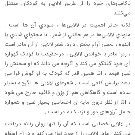
ناكامي‌هاي خود را از طريق لالايي به كودكان منتقل
مي‌كنند.
نكته حائز اهميت در لالايي‌ها ، ملودي آن ها است .
ملودي لالايي‌ها در هر حالتي از شعر ، با محتواي شادي يا
اندوه ، لحني آرام بخش دارد. شعر لالایی از آنِ مادر است
، زیرا مادر با خواندن لالایی ، در حقیقت با کودک گهواره
ای خود گفتگو می کند و اگرچه می داند که او سخنش را
نمی فهمد ، امّا همین قدر که کودک به او گوش فرا می
دهد برایش کافی است . شعرهای لالایی ها اگرچه بسیار
ساده است و گاهگاهی هم از وزن و قافیه خارج می شود
، امّا از نظر درون مایه ی احساسی بسیار غنی و همواره
حامل آرزوهای دور و نزدیک مادر است .
در لالایی خصلتی است که آن را تنها روان زنانه دریافت
می کند . مادر لالایی را از خود آغاز می کند و در آن لحظه