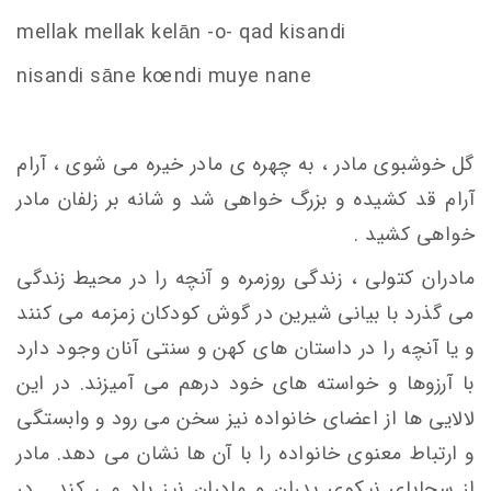
mellak mellak kelān -o- qad ki
s
andi
ni
s
andi
s
āne k
oe
ndi muye nane
گل خوشبوی مادر ، به چهره ی مادر خیره می شوی ، آرام
آرام قد کشیده و بزرگ خواهی شد و شانه بر زلفان مادر
خواهی کشید .
مادران کتولی ، زندگی روزمره و آنچه را در محیط زندگی
می گذرد با بیانی شیرین در گوش کودکان زمزمه می کنند
و یا آنچه را در داستان های کهن و سنتی آنان وجود دارد
با آرزوها و خواسته های خود درهم می آمیزند. در این
لالایی ها از اعضای خانواده نیز سخن می رود و وابستگی
و ارتباط معنوی خانواده را با آن ها نشان می دهد. مادر
از سجایای نیکوی پدران و مادران نیز یاد می کند . در