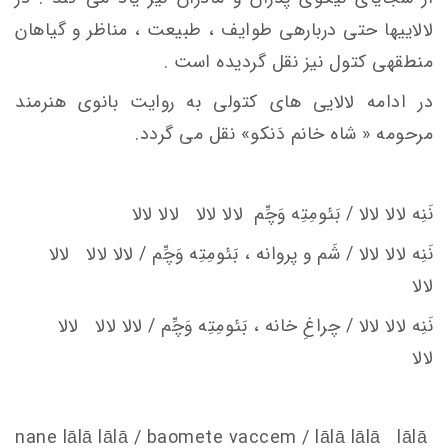
لالایی­ها حتی درباره­ی طوایف ، طبیعت ، مناظر و گیاهان
منطقه­ی کتول نیز نقل گردیده است .
در ادامه لالایی های کتولی به روایت بانوی هنرمند
مرحومه « شاه­ خانم دَنکو» نقل می گردد.
نَنِه لالا لالا / بَئومِتِه وَچِّم
لالا لالا لالا لالا
نَنِه لالا لالا / شَم و پروانه ، بَئومِتِه وَچِّم / لالا لالا لالا
لالا
نَنِه لالا لالا / چراغِ خانه ، بَئومِتِه وَچِّم / لالا لالا لالا
لالا
nane lālā lālā / baomete va
c
c
em
/ lālā lālā lālā