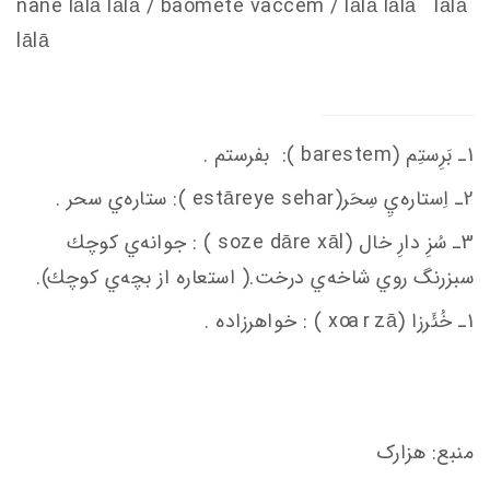
nane lālā lālā / baomete va
c
c
em
/ lālā lālā lālā
lālā
1ـ بَرِستِم (barestem ): بفرستم .
2ـ اِستاره‌يِ سِحَر(estāreye sehar ): ستاره‌ي سحر .
3ـ سُزِ دارِ خال (soze dāre xāl ) : جوانه‌ي كوچك
سبزرنگ روي شاخه‌ي درخت.( استعاره از بچه‌ي كوچك).
1ـ خُئَرزا (x
ā ) : خواهرزاده .
oa r z
منبع: هزارک