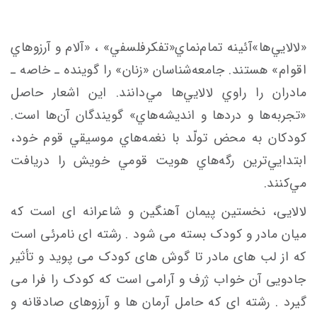
«لالايي‌ها»آئينه تمام‌نماي«تفكرفلسفي» ، «آلام‌ و آرزوهاي
اقوام» هستند. جامعه‌شناسان «زنان» را گوينده ـ خاصه ـ
مادران را راوي لالايي‌ها مي‌دانند. اين اشعار حاصل
«تجربه‌ها و دردها و انديشه‌هاي» گويندگان آن‌ها است.
كودكان به محض تولّد با نغمه‌هاي موسيقي قوم خود،
ابتدايي‌ترين رگه‌هاي هويت قومي خويش را دريافت
مي‌كنند.
لالایی، نخستین پیمان آهنگین و شاعرانه ای است که
میان مادر و کودک بسته می شود . رشته ای نامرئی است
که از لب های مادر تا گوش های کودک می پوید و تأثیر
جادویی آن خواب ژرف و آرامی است که کودک را فرا می
گیرد . رشته ای که حامل آرمان ها و آرزوهای صادقانه و