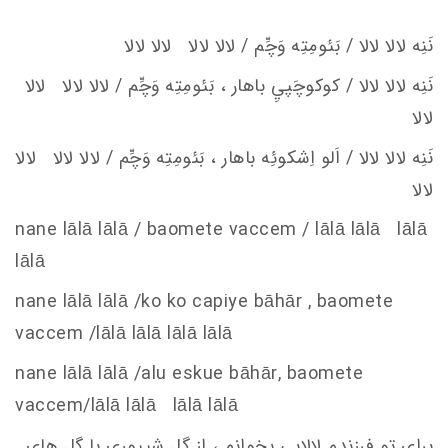
نَنِه لالا لالا / بَئومِتِه وَچِّم / لالا لالا لالا لالا
نَنِه لالا لالا / كوكوچَپيِ باهار ، بَئومِتِه وَچِّم / لالا لالا لالا
لالا
نَنِه لالا لالا / اَلو اِشكوئِه باهار ، بَئومِتِه وَچِّم / لالا لالا لالا
لالا
nane lālā lālā / baomete va
c
c
em
/ lālā lālā lālā
lālā
nane lālā lālā /ko ko
c
apiye bāhār , baomete
va
c
c
em
/lālā lālā lālā lālā
nane lālā lālā /alu e
s
kue bāhār, baomete
va
c
c
em
/lālā lālā lālā lālā
برای تو فرزندم لالایی بخوانم ، از گل شیپوری با گل های