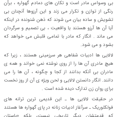
بی وسواس مادر است و تکان های دمادم گهواره ، برآن
رنگی از توازن و تکرار می زند و این آرزوها آنچنان بی
تشویش و ساده بیان می شوند که ذهن شنونده در اینکه
آیا آن ها آرزو هستند یا واقعیت ، بی تصمیم و سرگردان
می ماند . انگار که مادر با تمامی قلبش می خواهد که
بشود و می شود.
لالایی ها ادبیات شفاهی هر سرزمینی هستند ، زیرا که
هیچ مادری آن ها را از روی نوشته نمی خواند و همه ی
مادران بی آنکه بدانند از کجا و چگونه ، آن ها را می
دانند. انگار دانستن لالایی و لحن ویژه ی آن از روز نخست
برای روان زن تدارک دیده شده است .
در حقیقت لالایی ها ـ این قدیمی ترین ترانه های
فولکلوریک ـ سرآغاز ادبیات زنانه در پای گهواره ها هستند
که قدمتشان دیگر تاریخی نیست، بلکه «باستان