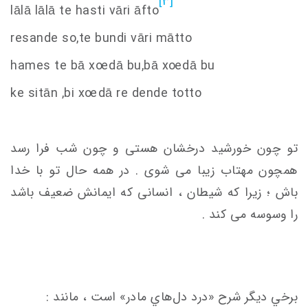
[3]
lālā lālā te hasti vāri āfto
resande
s
o,te bundi vāri mātto
hame
s
te bā x
oe
dā bu,bā x
oe
dā bu
ke
s
itān ,bi x
oe
dā re dende totto
تو چون خورشید درخشان هستی و چون شب فرا رسد
همچون مهتاب زیبا می شوی . در همه حال تو با خدا
باش ؛ زیرا که شیطان ، انسانی که ایمانش ضعیف باشد
را وسوسه می کند .
برخي ديگر شرح «درد دل‌هاي مادر» است ، مانند :