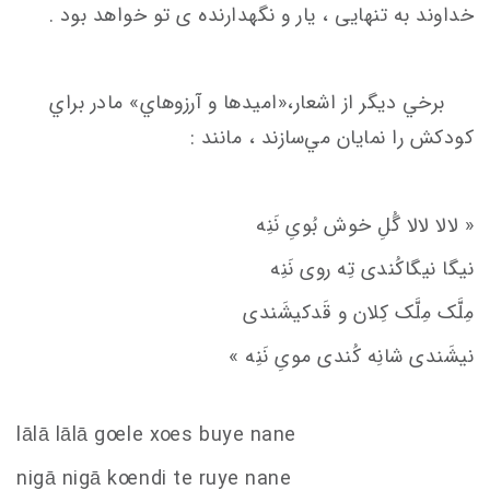
خداوند به تنهایی ، یار و نگهدارنده ی تو خواهد بود .
برخي ديگر از اشعار،«امیدها و آرزوهاي» مادر براي
كودكش را نمايان‌ مي‌سازند ، مانند :
« لالا لالا گُلِ خوش بُویِ نَنِه
نیگا نیگاکُندی تِه روی نَنِه
مِلَّک مِلَّک کِلان و قَدکیشَندی
نیشَندی شانِه کُندی مویِ نَنِه »
lālā lālā g
oe
le x
oe
s
buye nane
nigā nigā k
oe
ndi te ruye nane