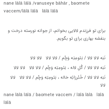
nane lālā lālā /vanu
s
eye bāhār , baomete
va
c
c
em
/lālā lālā lālā lālā
برای تو فرزندم لالایی بخوانم، از جوانه نورسته درخت و
بنفشه بهاری برای تو بگویم.
نَنِه لالا لالا / بَئومِتِه وَچِّم / لالا لالا لالا لالا
نَنِه لالا لالا / گُلِ لاله ، بَئومِتِه وَچِّم / لالا لالا لالا لالا
نَنِه لالا لالا / خُئَرزائِه
خاله ، بَئومِتِه وَچِّم / لالا لالا لالا
لالا
nane lālā lālā / baomete va
c
c
em
/ lālā lālā lālā
lālā