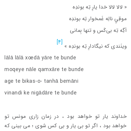
« لالا لالا خدا یارِ تِه بوندِه
موقِيِ‌ نالِه غَمخوار تِه بوندِه
اَگِه تِه بی‌کَس و تنها بِمانی
[4]
وینَندی که نیگادارِ تِه بوندِه »
lālā lālā x
oe
dā yāre te bunde
moqeye nāle qamxāre te bunde
age te bikas-o- tanhā bemāni
vinandi ke nigādāre te bunde
خداوند یار تو خواهد بود ، در زمان زاری مونس تو
خواهد بود ، اگر تو بی یار و بی کس شوی ؛ می بینی که