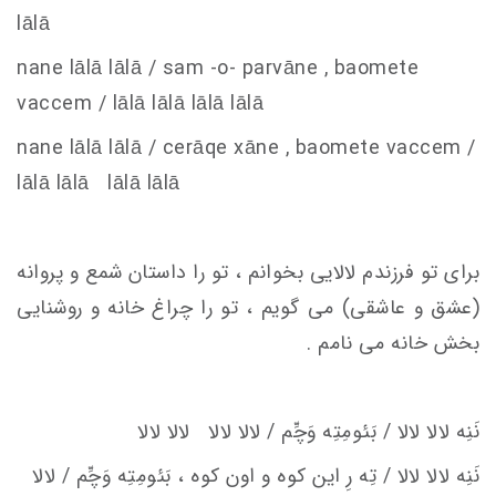
lālā
nane lālā lālā /
s
am -o- parvāne , baomete
va
c
c
em
/ lālā lālā lālā lālā
nane lālā lālā /
c
erāqe xāne , baomete va
c
c
em
/
lālā lālā lālā lālā
برای تو فرزندم لالایی بخوانم ، تو را داستان شمع و پروانه
(عشق و عاشقی) می گویم ، تو را چراغ خانه و روشنایی
بخش خانه می نامم .
نَنِه لالا لالا / بَئومِتِه وَچِّم / لالا لالا لالا لالا
نَنِه لالا لالا / تِه‌ رِ اين كوه‌ و اون كوه ، بَئومِتِه وَچِّم / لالا