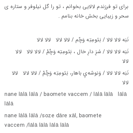
برای تو فرزندم لالایی بخوانم ، تو را گل نیلوفر و ستاره ی
سحر و زیبایی بخش خانه بنامم .
نَنِه لالا لالا / بَئومِتِه وَچِّم / لالا لالا لالا لالا
نَنِه لالا لالا / سُزِ دارِ خال
، بَئومِتِه وَچِّمْ / لالا لالا لالا
لالا
نَنِه لالا لالا / وَنوشه‌يِ باهار، بَئومِتِه وَچِّمْ / لالا لالا لالا
لالا
nane lālā lālā / baomete va
c
c
em
/ lālā lālā lālā
lālā
nane lālā lālā /soze dāre xāl, baomete
va
c
c
em
/lālā lālā lālā lālā