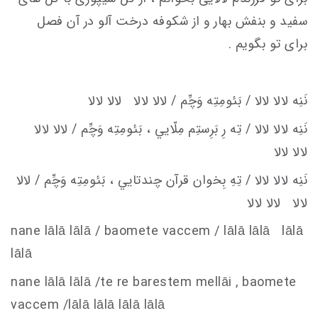
سفید و بنفش بهار و از شکوفه درخت آلو در آن فصل
برای تو بگویم .
نَنِه لالا لالا / بَئومِتِه وَچِّم / لالا لالا لالا لالا
نَنِه لالا لالا / تِه رِ بَرِستِم مِلّايي ، بَئومِتِه وَچِّم / لالا لالا
لالا لالا
نَنِه لالا لالا / تِهِ بِخوان قرآن چندتايي ، بَئومِتِه وَچِّم / لالا
لالا لالا لالا
nane lālā lālā / baomete va
c
c
em
/ lālā lālā lālā
lālā
nane lālā lālā /te re barestem mellāi , baomete
va
c
c
em
/lālā lālā lālā lālā