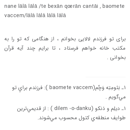
nane lālā lālā /te bexān q
oe
rān
c
antāi , baomete
va
c
c
em
/lālā lālā lālā lālā
برای تو فرزندم لالایی بخوانم ، از هنگامی که تو را به
مکتب خانه خواهم فرستاد ، تا برایم چند آیه قرآن
بخوانی .
1ـ بَئومِتِه وَچِّم(baomete va
em
c
c
): فرزندم برايِ تو
مي‌گويم .
1ـ ديلِم و دَنكو (dilem -o-danku ) : از قديمي‌ترين
طوايف منطقه‌ي كتول محسوب مي‌شوند.