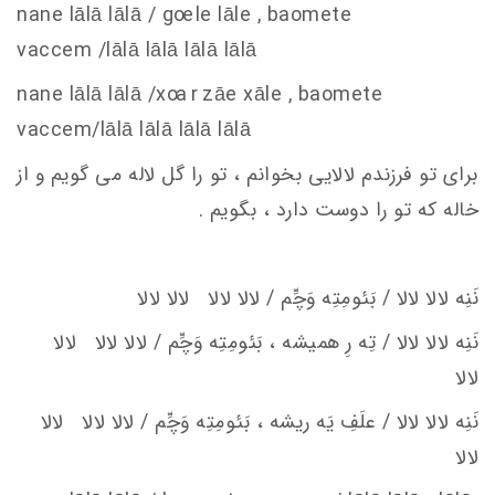
nane lālā lālā / g
oe
le lāle , baomete
va
c
c
em
/lālā lālā lālā lālā
nane lālā lālā /x
oa r z
āe xāle , baomete
va
c
c
em
/lālā lālā lālā lālā
برای تو فرزندم لالایی بخوانم ، تو را گل لاله می گویم و از
خاله که تو را دوست دارد ، بگویم .
نَنِه لالا لالا / بَئومِتِه وَچِّم / لالا لالا لالا لالا
نَنِه لالا لالا / تِه رِ هميشه ، بَئومِتِه وَچِّم / لالا لالا لالا
لالا
نَنِه لالا لالا / علَفِ يَه ريشه ، بَئومِتِه وَچِّم / لالا لالا لالا
لالا