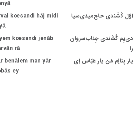
enyā
اوّل کُشَندی حاج‌میدی‌سیا
andi hāj midi
s
oe
val k
yā
دی‌يِم کُشَندی جِناب‌‌سروان‌
andi jenāb
s
oe
iyem k
را
arvān rā
یار بِنالِم مَن یار عَبّاس اِی
ār benālem man yār
bbās ey