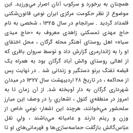
همچنان به برخورد و سرکوب آنان اصرار مي‌ورزید. این
موضوع از نظر حکومت مرکزی ایران نوعی قانون‌شکنی
قلمداد گرديد . سرانجام در سال 1325 ، شخصی به نام
حاج مهدی تمسکنی زاهدی معروف به «حاج میدی
سیاه» اهل روستای آهنگر محله گرگان ، محل اختفای
او را به ژاندارمری گزارش داد و توسط سروان باقری که
از اهالی روستای والش آباد گرگان بود به همراه یک
قبضه تفنگ برنو دستگیر و زندانی شد . در نهایت پس
از محاکمه ، در تاریخ ۲۸ اردیبهشت سال 1327 در میدان
شهرداری گرگان به دار آویخته شد. از آن زمان تا به
امروز در منطقه‌ي كتول ، اشعاري را در وصف اين مبارز
سلحشور مي‌خوانند، هرچند اين اشعار؛ نوعي خاص از
وزن و ريتم دارند و عاميانه مي‌باشند ، ولي نقل
عبّاس‌گالش بازگفت حماسه‌سازی‌ها و قهرمانی‌های او تا