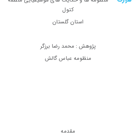
کتول
استان گلستان
پژوهش : محمد رضا برزگر
منظومه عباس گالش
مقدمه