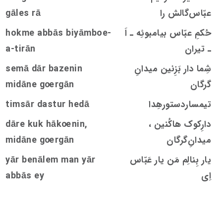
عبّاس‌گالش را
rā
s
gāle
حُکمِ عبّاس بیامبوئِه ـ اَ
hokme abbās biyāmboe-
ـ تیران
a-tirān
شِما دار بَزِنین ميدانِ
emā dār bazenin
s
گرگان
rgān
oe
midāne g
تیمساردستورهِدا
timsār dastur hedā
‌دارِکوک هاکُنین ،
nin,
oe
dāre kuk hāk
ميدانِ‌گرگان
rgān
oe
midāne g
یار بِنالِم مَن یار عَبّاس
yār benālem man yār
اِی
abbās ey