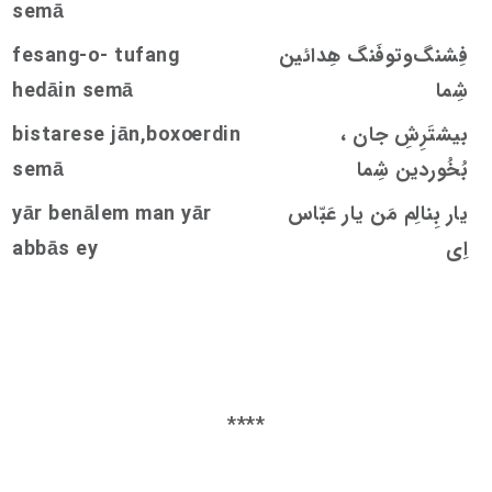
s
emā
فِشنگ‌و‌توفَنگ هِدائین
ang-o- tufang
s
fe
شِما
emā
s
hedāin
بیشتَرِشِ جان ،
rdin
oe
e jān,box
s
tare
s
bi
بُخُوردین شِما
emā
s
یار بِنالِم مَن یار عَبّاس
yār benālem man yār
اِی
abbās ey
****