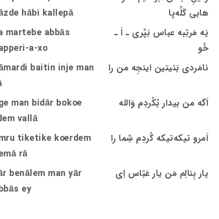
هابی کَلِّه‌پا
āzde hābi kallepā
یَه مَرتِبه عباس بَپِّری ـ اَ ـ
a martebe abbās
خُو
apperi-a-xo
نامَردی بَئیتین اینجِه من را
āmardi baitin inje man
ā
اَگه من بیدار بُکُردِم وَالله
oe
ge man bidār bok
dem vallā
اَمرو تیکه‌تیکه کُردِم شِما را
rdem
oe
mru tiketike k
emā rā
یار بِنالِم مَن یار عَبّاس اِی
ār benālem man yār
bbās ey