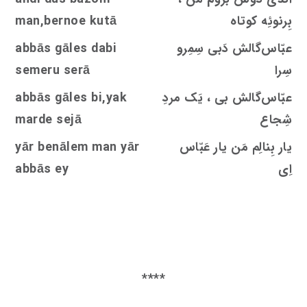
بِرنوئِه کوتاه
man,bernoe kutā
عبّاس‌گالش دَبی سِمِرو
dabi
s
abbās gāle
سِرا
semeru serā
عبّاس‌گالش بی ، یَک مردِ
bi,yak
s
abbās gāle
شِجاع
ejā
s
marde
یار بِنالِم مَن یار عَبّاس
yār benālem man yār
اِی
abbās ey
****