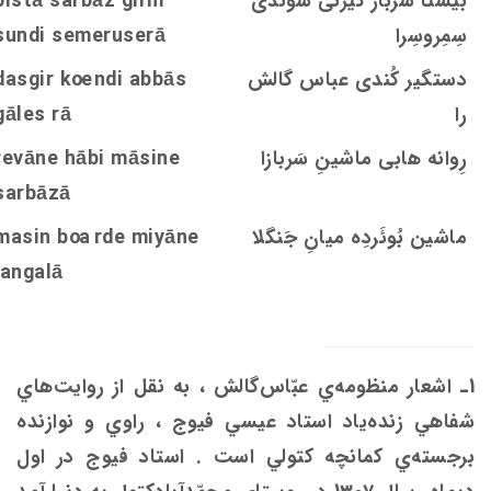
بیستا سرباز گیرنی شوندی
bistā sarbāz girni
سِمِروسِرا
undi semeruserā
s
دستگیر کُندی عباس گالش
ndi abbās
oe
dasgir k
را
rā
s
gāle
رِوانه هابی ماشینِ سَربازا
ine
s
revāne hābi mā
sarbāzā
ماشین بُوئَردِه ميانِ جَنگلا
rde miyāne
oa
in b
s
ma
jangalā
1ـ اشعار منظومه‌ي عبّاس‌گالش ،‌ به نقل از روايت‌هاي
شفاهي زنده‌ياد استاد عيسي فيوج ، راوي و نوازنده
برجسته‌ي كمانچه كتولي است . استاد فيوج در اول