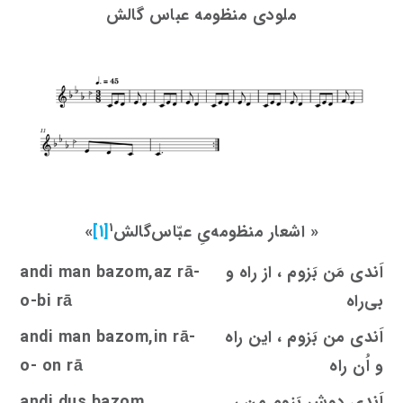
ملودی منظومه عباس گالش
1
«
اشعار منظومه‌یِ عبّاس‌گالش
[1]
»
اَندی مَن بَزوم ، از راه و
andi man bazom,az rā-
بی‌راه
o-bi rā
اَندی من بَزوم ، این راه
andi man bazom,in rā-
و اُن راه
o- on rā
اَندی دوش بَزوم من ،
bazom
s
andi du