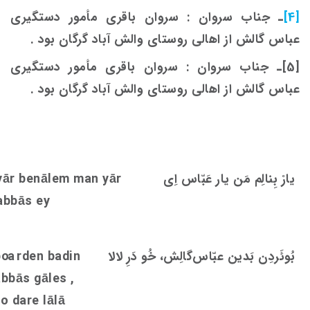
[4]
ـ جناب سروان : سروان باقری مأمور دستگیری
عباس گالش از اهالی روستای والش آباد گرگان بود .
[5]ـ جناب سروان : سروان باقری مأمور دستگیری
عباس گالش از اهالی روستای والش آباد گرگان بود .
یارْ بِنالِم مَن یار عَبّاس اِی
yār benālem man yār
abbās ey
بُوئَردِن بَدین عبّاس‌گالِش، خُو دَرِ لالا
rden badin
oa
b
abbās gāle
s
,
o dare lālā