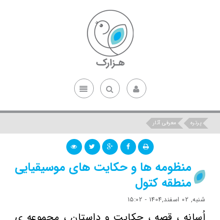
پرتره
معرفی آثار
منظومه ها و حکایت های موسیقیایی
منطقه کتول
شنبه, 02 اسفند,1404 - 15:02
اُسانه ، قصه ، حکایت و داستان ، مجموعه ی