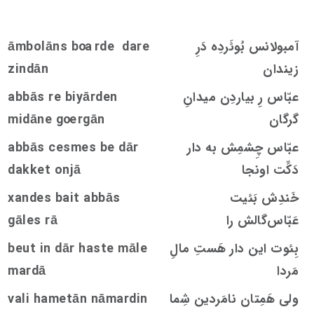
آمبولانس بُوئَردِه دَرِ
rde dare
oa
āmbolāns b
زيندان
zindān
عبّاس رِ بیاردِن ميدانِ
abbās re biyārden
گرگان
rgān
oe
midāne g
عبّاس چِشمِش به دار
be dār
s
me
s
e
c
abbās
دَکِّت اونجا
dakket onjā
خَندِش بَئیت
bait abbās
s
xande
عَبّاس‌گالش را
rā
s
gāle
بِئوت این دار هَستِ مالِ
beut in dār haste māle
مَردا
mardā
ولی هَمِتان نامَردین شِما
vali hametān nāmardin