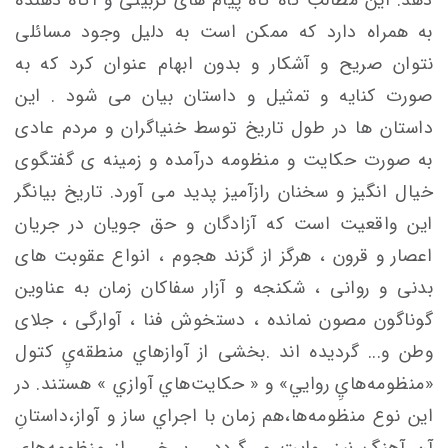
به همراه دارد که ممکن است به دلیل وجود مسائلی
نتوان صریح و آشکار و بدون ابهام عنوان کرد که به
صورت کنایه و تمثیل و داستان بیان می شود . این
داستان ها در طول تاریخ توسط خنیاگران و مردم عادی
به صورت حکایت و منظومه درآمده و زمینه ی گفتگوی
خیال انگیز و سخنان رازآمیز پدید می آورد. تاریخ بیانگر
این واقعیت است که آزادگان و حق جویان در جریان
اعصار و قرون ، هرگز از گزند هجوم ، انواع عقوبت های
بدنی و روانی ، شکنجه و آزار سفاکان زمان به عناوین
گوناگون مصون نمانده ، دستخوش فنا ، آوارگی ، جلای
وطن و... گردیده اند .بخشی از آوازهاي منطقه‌يِ کتول
«منظومه‌هايِ روايي» و « حكايت‌هاي آوازي » هستند. در
این نوع منظومه‌ها،هم زمان با اجراي ساز و آواز،داستانِ
آن آهنگ نیز روايت مي‌گردد . بـرخـی از منظومه‌های