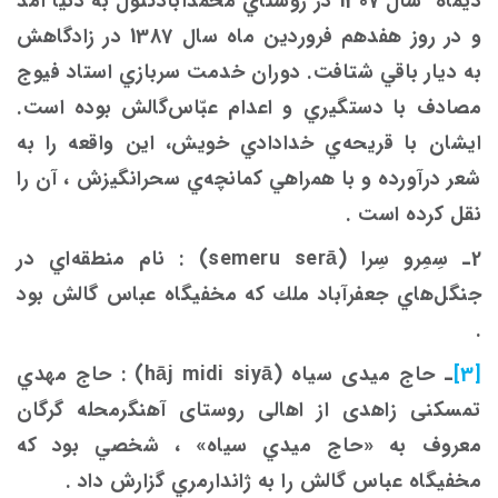
ديماه سال 1307 در روستاي محمّدآبادكتول به دنيا آمد
و در روز هفدهم فروردين ماه سال 1387 در زادگاهش
به ديار باقي شتافت. دوران خدمت سربازي استاد فيوج
مصادف با دستگيري و اعدام عبّاس‌گالش بوده است.
ايشان با قريحه‌ي خدادادي خويش، اين واقعه را به
شعر درآورده و با همراهي كمانچه‌ي سحرانگيزش ، آن را
نقل كرده است .
2ـ سِمِرو سِرا (semeru serā) : نام منطقه‌اي در
جنگل‌هاي جعفرآباد ملك كه مخفيگاه عباس گالش بود
.
[3]
ـ حاج میدی سیاه (hāj midi siyā) : حاج مهدي
تمسکنی زاهدی از اهالی روستای آهنگرمحله گرگان
معروف به «حاج ميدي سياه» ، شخصي بود كه
مخفيگاه عباس گالش را به ژاندارمري گزارش داد .