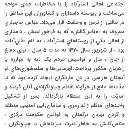
اجتماعی اهالی ‌استرآباد را با مخاطرات جدّی مواجه
مي‌ساخت و پیوسته دامداران و کشاورزان این مناطق را
در حالتي از ترس و وحشت قرار مي‌داد. عبّاس حاجیلری
معروف به «عبّاس‌گالش» که به فراخور لقبش ، دامداری
از اهالی يكي از روستاهاي‌ِ استرآباد ، به نام «قلي‌آباد»
بود ، از شهریور سال 1320 به مدت 5 سال ، براي دفاع
از جان ، مال و نوامیس مردم یک تنه به مبارزه با
راهزنان مذکور پرداخت.قهرمانی‌ها و سلحشوری‌های او
آنچنان هراسی در دل غارتگران ایجاد كرده ‌بود که تا
مدّت‌ها مانع از هرگونه اقدام چپاولگرانه‌ی آنان گرديد و
امنیّت را به این منطقه بازگرداند. پس از تشکیل
واحدهای منظم ژاندارمری و سامان‌یابی امنیّتی منطقه
و گردن نهادن ترکمنان به قوانین حکومت مرکزی ،
عبّاس‌گالش به خاطر نفرت دیرینه‌اش با چپاولگران ،