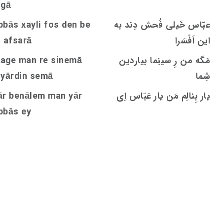
igā
عبّاس خَیلی فُحش دِند به
den be
s
bbās xayli fo
این اَفْسَرا
n afsarā
مَگه من رِ سینِما بیاردین
age man re sinemā
شِما
emā
s
iyārdin
یار بِنالِم مَن یار عَبّاس اِی
ār benālem man yār
bbās ey