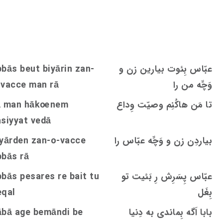
عبّاس بِئوت بیارین زن و
bbās beut biyārin zan-
وَچِّه‌ من را
e man rā
c
c
-va
تا مَن هاکُنِم وصیّت وِداع
nem
oe
ā man hāk
asiyyat vedā
بیاردِن زن و وَچِّه عبّاس را
e
c
c
iyārden zan-o-va
bbās rā
عبّاس‌ پِسَرِش رِ بَئیت تو
re bait tu
s
bbās pesare
بِغَل
eqal
بابا اَگه بِماندی به دِنیا
ābā age bemāndi be