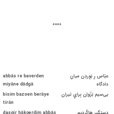
****
عبّاس رِ بَوِردِن میانِ
abbās re baverden
دادگاه
miyāne dādgā
بی‌سیم بَزُواِن بِرايِ تیران
bisim bazoen berāye
tirān
دستگیر هاکُردیم
rdim abbās
oe
dasgir hāk