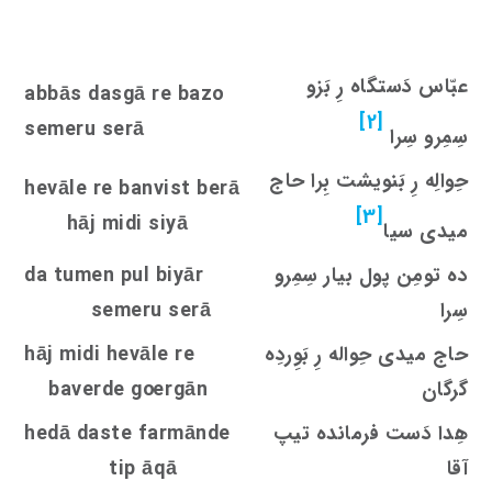
عبّاس دَستگاه رِ بَزو
abbās dasgā re bazo
[2]
semeru serā
سِمِرو سِرا
حِوالِه رِ بَنویشت بِرا حاج
hevāle re banvi
s
t berā
[3]
hāj midi siyā
میدی سیا
ده تومِن پول بیار سِمِرو
da tumen pul biyār
سِرا
semeru serā
حاج میدی حِواله رِ بَوِردِه
hāj midi hevāle re
گرگان
rgān
oe
baverde g
هِدا دَست فرمانده تیپ
hedā daste farmānde
آقا
tip āqā