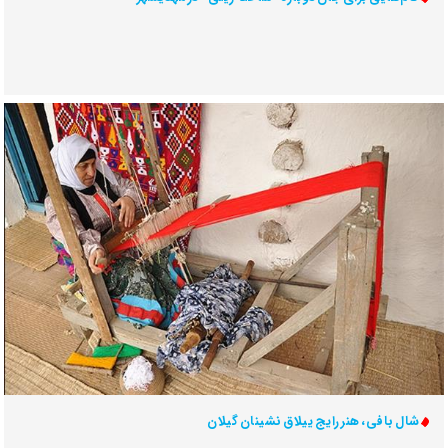
شال بافی، هنر رایج ییلاق نشینان گیلان