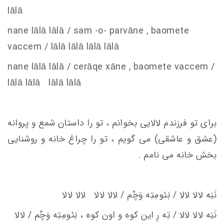
lālā
nane lālā lālā /
s
am -o- parvāne , baomete
va
c
c
em
/ lālā lālā lālā lālā
nane lālā lālā /
c
erāqe xāne , baomete va
c
c
em
/
lālā lālā lālā lālā
برای تو فرزندم لالایی بخوانم ، تو را داستان شمع و پروانه
(عشق و عاشقی) می گویم ، تو را چراغ خانه و روشنایی
بخش خانه می نامم .
نَنِه لالا لالا / بَئومِتِه وَچِّم / لالا لالا لالا لالا
نَنِه لالا لالا / تِه‌ رِ اين كوه‌ و اون كوه ، بَئومِتِه وَچِّم / لالا