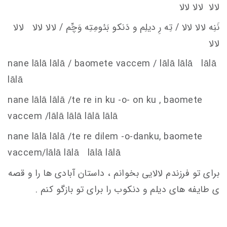
لالا لالا لالا
نَنِه لالا لالا / تِه رِ ديلِم و دَنكو
بَئومِتِه وَچِّم / لالا لالا لالا
لالا
nane lālā lālā / baomete va
c
c
em
/ lālā lālā lālā
lālā
nane lālā lālā /te re in ku -o- on ku , baomete
va
c
c
em
/lālā lālā lālā lālā
nane lālā lālā /te re dilem -o-danku, baomete
va
c
c
em
/lālā lālā lālā lālā
برای تو فرزندم لالایی بخوانم ، داستان آبادی ها را و قصه
ی طایفه های دیلم و دنکوب را برای تو بازگو کنم .