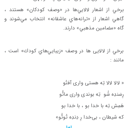
برخي از اشعار لالايي‌ها در «وصف كودكان» هستند ،
گاهي اشعار از «ترانه‌هاي‌ عاشقانه» انتخاب مي‌شوند و
گاه «مضامين مذهبي» دارند.
برخي از لالایی ها در وصف «زيبايي‌هاي كودك» است ،
مانند :
« لالا لالا تِه هستی واری آفتُو
رِسَندِه شُو
تِه بوندی واری ماتُّو
هَمِش تِه با خدا بو ، با خدا بو
كه شیطان ، بی‌خدا رِ دِندِه تُوتُّو»