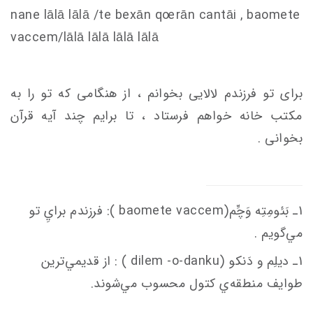
nane lālā lālā /te bexān q
oe
rān
c
antāi , baomete
va
c
c
em
/lālā lālā lālā lālā
برای تو فرزندم لالایی بخوانم ، از هنگامی که تو را به
مکتب خانه خواهم فرستاد ، تا برایم چند آیه قرآن
بخوانی .
1ـ بَئومِتِه وَچِّم(baomete va
em
c
c
): فرزندم برايِ تو
مي‌گويم .
1ـ ديلِم و دَنكو (dilem -o-danku ) : از قديمي‌ترين
طوايف منطقه‌ي كتول محسوب مي‌شوند.