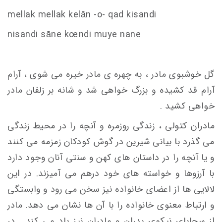
mellak mellak kelān -o- qad ki
s
andi
ni
s
andi
s
āne k
oe
ndi muye nane
گل خوشبوی مادر ، به چهره ی مادر خیره می شوی ، آرام
آرام قد کشیده و بزرگ خواهی شد و شانه بر زلفان مادر
خواهی کشید .
مادران کتولی ، زندگی روزمره و آنچه را در محیط زندگی
می گذرد با بیانی شیرین در گوش کودکان زمزمه می کنند
و یا آنچه را در داستان های کهن و سنتی آنان وجود دارد
با آرزوها و خواسته های خود درهم می آمیزند. در این
لالایی ها از اعضای خانواده نیز سخن می رود و وابستگی
و ارتباط معنوی خانواده را با آن ها نشان می دهد. مادر
از سجایای نیکوی پدران و مادران نیز یاد می کند . در