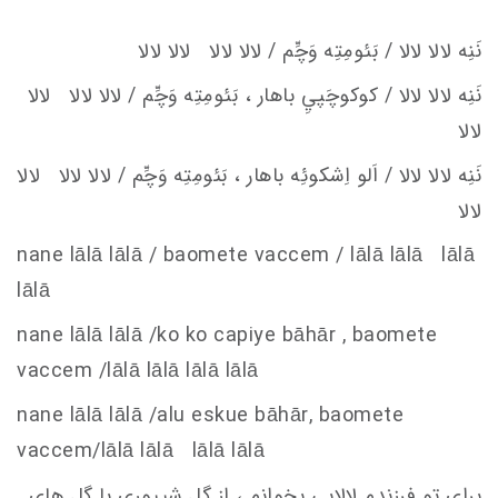
نَنِه لالا لالا / بَئومِتِه وَچِّم / لالا لالا لالا لالا
نَنِه لالا لالا / كوكوچَپيِ باهار ، بَئومِتِه وَچِّم / لالا لالا لالا
لالا
نَنِه لالا لالا / اَلو اِشكوئِه باهار ، بَئومِتِه وَچِّم / لالا لالا لالا
لالا
nane lālā lālā / baomete va
c
c
em
/ lālā lālā lālā
lālā
nane lālā lālā /ko ko
c
apiye bāhār , baomete
va
c
c
em
/lālā lālā lālā lālā
nane lālā lālā /alu e
s
kue bāhār, baomete
va
c
c
em
/lālā lālā lālā lālā
برای تو فرزندم لالایی بخوانم ، از گل شیپوری با گل های