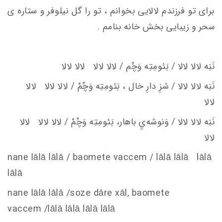
برای تو فرزندم لالایی بخوانم ، تو را گل نیلوفر و ستاره ی
سحر و زیبایی بخش خانه بنامم .
نَنِه لالا لالا / بَئومِتِه وَچِّم / لالا لالا لالا لالا
نَنِه لالا لالا / سُزِ دارِ خال
، بَئومِتِه وَچِّمْ / لالا لالا لالا
لالا
نَنِه لالا لالا / وَنوشه‌يِ باهار، بَئومِتِه وَچِّمْ / لالا لالا لالا
لالا
nane lālā lālā / baomete va
c
c
em
/ lālā lālā lālā
lālā
nane lālā lālā /soze dāre xāl, baomete
va
c
c
em
/lālā lālā lālā lālā