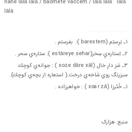
nane lālā lālā / baomete va
c
c
em
/ lālā lālā lālā
lālā
1ـ بَرِستِم (barestem ): بفرستم .
2ـ اِستاره‌يِ سِحَر(estāreye sehar ): ستاره‌ي سحر .
3ـ سُزِ دارِ خال (soze dāre xāl ) : جوانه‌ي كوچك
سبزرنگ روي شاخه‌ي درخت.( استعاره از بچه‌ي كوچك).
1ـ خُئَرزا (x
ā ) : خواهرزاده .
oa r z
منبع: هزارک