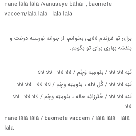
nane lālā lālā /vanu
s
eye bāhār , baomete
va
c
c
em
/lālā lālā lālā lālā
برای تو فرزندم لالایی بخوانم، از جوانه نورسته درخت و
بنفشه بهاری برای تو بگویم.
نَنِه لالا لالا / بَئومِتِه وَچِّم / لالا لالا لالا لالا
نَنِه لالا لالا / گُلِ لاله ، بَئومِتِه وَچِّم / لالا لالا لالا لالا
نَنِه لالا لالا / خُئَرزائِه
خاله ، بَئومِتِه وَچِّم / لالا لالا لالا
لالا
nane lālā lālā / baomete va
c
c
em
/ lālā lālā lālā
lālā