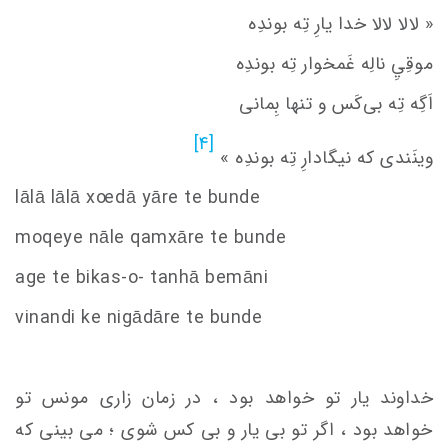
« لالا لالا خدا یارِ تِه بوندِه
موقِيِ‌ نالِه غَمخوار تِه بوندِه
اَگِه تِه بی‌کَس و تنها بِمانی
[4]
وینَندی که نیگادارِ تِه بوندِه »
lālā lālā x
oe
dā yāre te bunde
moqeye nāle qamxāre te bunde
age te bikas-o- tanhā bemāni
vinandi ke nigādāre te bunde
خداوند یار تو خواهد بود ، در زمان زاری مونس تو
خواهد بود ، اگر تو بی یار و بی کس شوی ؛ می بینی که