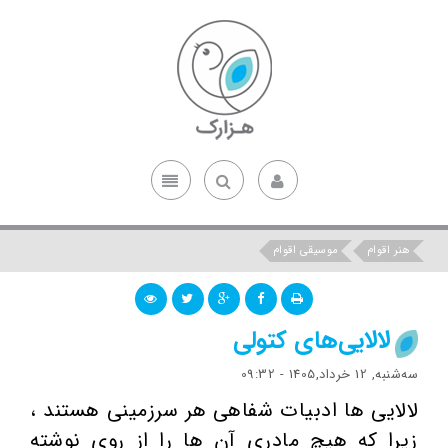
هنر اقوام
موسیقی اقوام
لالایی‌های کتولی
ﺳﻪشنبه, 12 خرداد,1405 - 09:32
لالایی ها ادبیات شفاهی هر سرزمینی هستند ،
زیرا که هیچ مادری آن ها را از روی نوشته