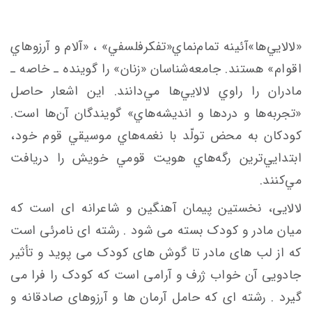
«لالايي‌ها»آئينه تمام‌نماي«تفكرفلسفي» ، «آلام‌ و آرزوهاي
اقوام» هستند. جامعه‌شناسان «زنان» را گوينده ـ خاصه ـ
مادران را راوي لالايي‌ها مي‌دانند. اين اشعار حاصل
«تجربه‌ها و دردها و انديشه‌هاي» گويندگان آن‌ها است.
كودكان به محض تولّد با نغمه‌هاي موسيقي قوم خود،
ابتدايي‌ترين رگه‌هاي هويت قومي خويش را دريافت
مي‌كنند.
لالایی، نخستین پیمان آهنگین و شاعرانه ای است که
میان مادر و کودک بسته می شود . رشته ای نامرئی است
که از لب های مادر تا گوش های کودک می پوید و تأثیر
جادویی آن خواب ژرف و آرامی است که کودک را فرا می
گیرد . رشته ای که حامل آرمان ها و آرزوهای صادقانه و