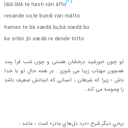
[3]
lālā lālā te hasti vāri āfto
resande
s
o,te bundi vāri mātto
hame
s
te bā x
oe
dā bu,bā x
oe
dā bu
ke
s
itān ,bi x
oe
dā re dende totto
تو چون خورشید درخشان هستی و چون شب فرا رسد
همچون مهتاب زیبا می شوی . در همه حال تو با خدا
باش ؛ زیرا که شیطان ، انسانی که ایمانش ضعیف باشد
را وسوسه می کند .
برخي ديگر شرح «درد دل‌هاي مادر» است ، مانند :