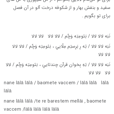
سفید و بنفش بهار و از شکوفه درخت آلو در آن فصل
برای تو بگویم .
نَنِه لالا لالا / بَئومِتِه وَچِّم / لالا لالا لالا لالا
نَنِه لالا لالا / تِه رِ بَرِستِم مِلّايي ، بَئومِتِه وَچِّم / لالا لالا
لالا لالا
نَنِه لالا لالا / تِهِ بِخوان قرآن چندتايي ، بَئومِتِه وَچِّم / لالا
لالا لالا لالا
nane lālā lālā / baomete va
c
c
em
/ lālā lālā lālā
lālā
nane lālā lālā /te re barestem mellāi , baomete
va
c
c
em
/lālā lālā lālā lālā