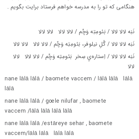
هنگامی که تو را به مدرسه خواهم فرستاد برایت بگویم .
نَنِه لالا لالا / بَئومِتِه وَچِّم / لالا لالا لالا لالا
نَنِه لالا لالا / گُلِ نيلوفر، بَئومِتِه وَچِّم / لالا لالا لالا لالا
نَنِه لالا لالا / اِستاره‌يِ سِحَر
بَئومِتِه وَچِّم / لالا لالا لالا
لالا
nane lālā lālā / baomete va
c
c
em
/ lālā lālā lālā
lālā
nane lālā lālā / g
oe
le nilufar , baomete
va
c
c
em
/lālā lālā lālā lālā
nane lālā lālā /estāreye sehar , baomete
va
c
c
em
/lālā lālā lālā lālā