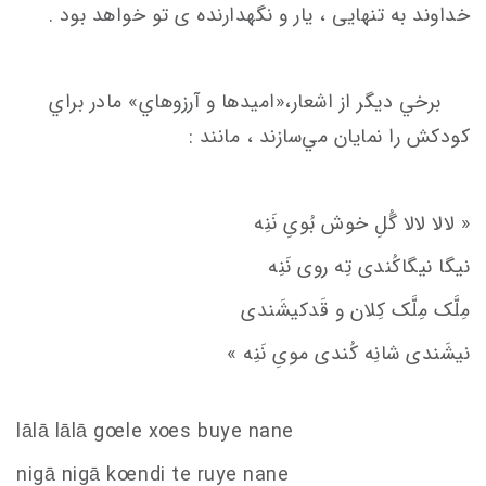
خداوند به تنهایی ، یار و نگهدارنده ی تو خواهد بود .
برخي ديگر از اشعار،«امیدها و آرزوهاي» مادر براي
كودكش را نمايان‌ مي‌سازند ، مانند :
« لالا لالا گُلِ خوش بُویِ نَنِه
نیگا نیگاکُندی تِه روی نَنِه
مِلَّک مِلَّک کِلان و قَدکیشَندی
نیشَندی شانِه کُندی مویِ نَنِه »
lālā lālā g
oe
le x
oe
s
buye nane
nigā nigā k
oe
ndi te ruye nane