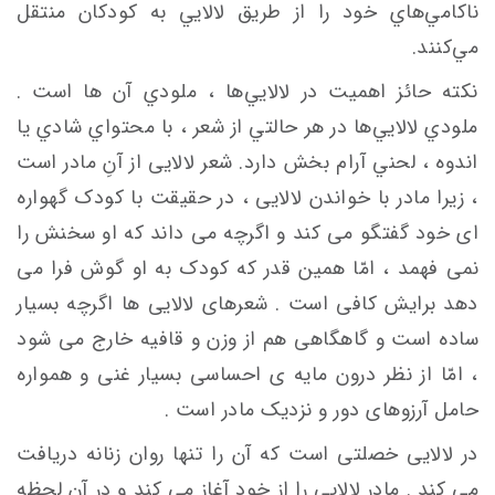
ناكامي‌هاي خود را از طريق لالايي به كودكان منتقل
مي‌كنند.
نكته حائز اهميت در لالايي‌ها ، ملودي آن ها است .
ملودي لالايي‌ها در هر حالتي از شعر ، با محتواي شادي يا
اندوه ، لحني آرام بخش دارد. شعر لالایی از آنِ مادر است
، زیرا مادر با خواندن لالایی ، در حقیقت با کودک گهواره
ای خود گفتگو می کند و اگرچه می داند که او سخنش را
نمی فهمد ، امّا همین قدر که کودک به او گوش فرا می
دهد برایش کافی است . شعرهای لالایی ها اگرچه بسیار
ساده است و گاهگاهی هم از وزن و قافیه خارج می شود
، امّا از نظر درون مایه ی احساسی بسیار غنی و همواره
حامل آرزوهای دور و نزدیک مادر است .
در لالایی خصلتی است که آن را تنها روان زنانه دریافت
می کند . مادر لالایی را از خود آغاز می کند و در آن لحظه