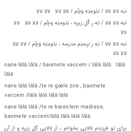
نَنِه لالا لالا / بَئومِتِه وَچِّم / لالا لالا لالا لالا
نَنِه لالا لالا / تِه رِ گُلِ زيرِه ، بَئومِتِه وَچِّم / لالا لالا لالا
لالا
نَنِه لالا لالا / تِهِ رِ بَرِستِم
مدرسه ، بَئومِتِه وَچِّم / لالا لالا
لالا لالا
nane lālā lālā / baomete va
c
c
em
/ lālā lālā lālā
lālā
nane lālā lālā /te re g
oe
le zire , baomete
va
c
c
em
/lālā lālā lālā lālā
nane lālā lālā /te re barestem madrese,
baomete va
c
c
em
/lālā lālā lālā lālā
برای تو فرزندم لالایی بخوانم ، از لالایی گل زیره و از آن