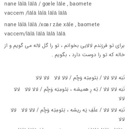
nane lālā lālā / g
oe
le lāle , baomete
va
c
c
em
/lālā lālā lālā lālā
nane lālā lālā /x
oa r z
āe xāle , baomete
va
c
c
em
/lālā lālā lālā lālā
برای تو فرزندم لالایی بخوانم ، تو را گل لاله می گویم و از
خاله که تو را دوست دارد ، بگویم .
نَنِه لالا لالا / بَئومِتِه وَچِّم / لالا لالا لالا لالا
نَنِه لالا لالا / تِه رِ هميشه ، بَئومِتِه وَچِّم / لالا لالا لالا
لالا
نَنِه لالا لالا / علَفِ يَه ريشه ، بَئومِتِه وَچِّم / لالا لالا لالا
لالا