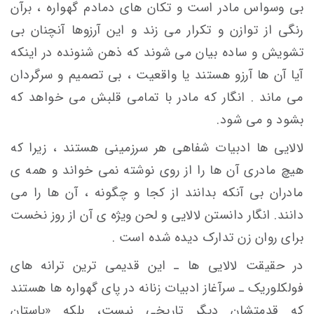
بی وسواس مادر است و تکان های دمادم گهواره ، برآن
رنگی از توازن و تکرار می زند و این آرزوها آنچنان بی
تشویش و ساده بیان می شوند که ذهن شنونده در اینکه
آیا آن ها آرزو هستند یا واقعیت ، بی تصمیم و سرگردان
می ماند . انگار که مادر با تمامی قلبش می خواهد که
بشود و می شود.
لالایی ها ادبیات شفاهی هر سرزمینی هستند ، زیرا که
هیچ مادری آن ها را از روی نوشته نمی خواند و همه ی
مادران بی آنکه بدانند از کجا و چگونه ، آن ها را می
دانند. انگار دانستن لالایی و لحن ویژه ی آن از روز نخست
برای روان زن تدارک دیده شده است .
در حقیقت لالایی ها ـ این قدیمی ترین ترانه های
فولکلوریک ـ سرآغاز ادبیات زنانه در پای گهواره ها هستند
که قدمتشان دیگر تاریخی نیست، بلکه «باستان