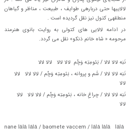
لالایی­ها حتی درباره­ی طوایف ، طبیعت ، مناظر و گیاهان
منطقه­ی کتول نیز نقل گردیده است .
در ادامه لالایی های کتولی به روایت بانوی هنرمند
مرحومه « شاه­ خانم دَنکو» نقل می گردد.
نَنِه لالا لالا / بَئومِتِه وَچِّم
لالا لالا لالا لالا
نَنِه لالا لالا / شَم و پروانه ، بَئومِتِه وَچِّم / لالا لالا لالا
لالا
نَنِه لالا لالا / چراغِ خانه ، بَئومِتِه وَچِّم / لالا لالا لالا
لالا
nane lālā lālā / baomete va
c
c
em
/ lālā lālā lālā