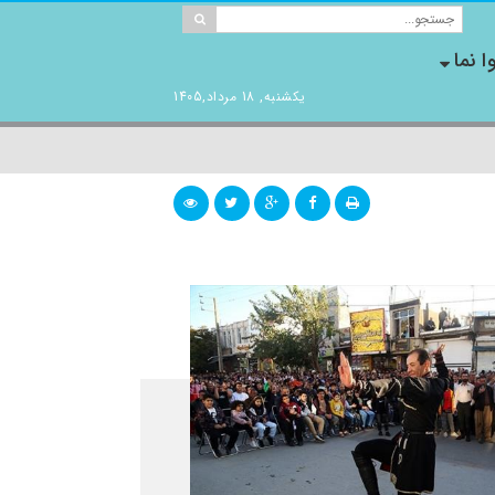
ا نما
یکشنبه, 18 مرداد,1405