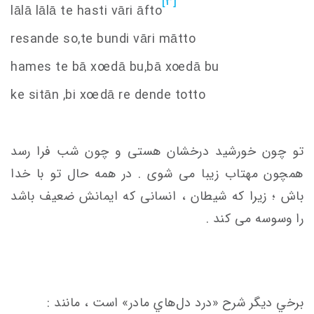
[3]
lālā lālā te hasti vāri āfto
resande
s
o,te bundi vāri mātto
hame
s
te bā x
oe
dā bu,bā x
oe
dā bu
ke
s
itān ,bi x
oe
dā re dende totto
تو چون خورشید درخشان هستی و چون شب فرا رسد
همچون مهتاب زیبا می شوی . در همه حال تو با خدا
باش ؛ زیرا که شیطان ، انسانی که ایمانش ضعیف باشد
را وسوسه می کند .
برخي ديگر شرح «درد دل‌هاي مادر» است ، مانند :