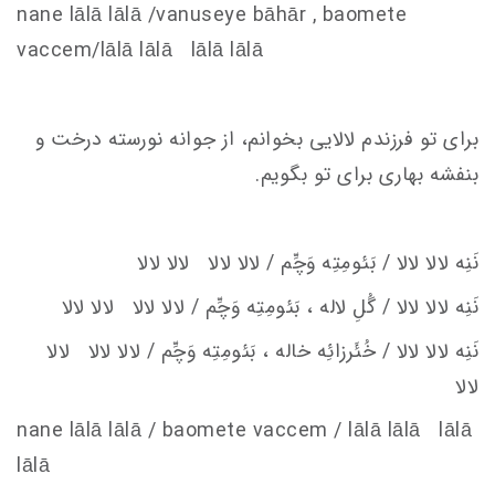
nane lālā lālā /vanu
s
eye bāhār , baomete
va
c
c
em
/lālā lālā lālā lālā
برای تو فرزندم لالایی بخوانم، از جوانه نورسته درخت و
بنفشه بهاری برای تو بگویم.
نَنِه لالا لالا / بَئومِتِه وَچِّم / لالا لالا لالا لالا
نَنِه لالا لالا / گُلِ لاله ، بَئومِتِه وَچِّم / لالا لالا لالا لالا
نَنِه لالا لالا / خُئَرزائِه
خاله ، بَئومِتِه وَچِّم / لالا لالا لالا
لالا
nane lālā lālā / baomete va
c
c
em
/ lālā lālā lālā
lālā