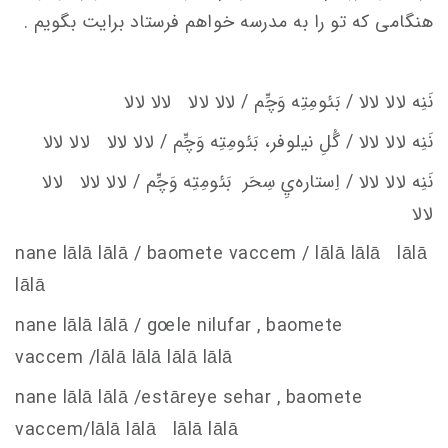
هنگامی که تو را به مدرسه خواهم فرستاد برایت بگویم .
نَنِه لالا لالا / بَئومِتِه وَچِّم / لالا لالا لالا لالا
نَنِه لالا لالا / گُلِ نيلوفر، بَئومِتِه وَچِّم / لالا لالا لالا لالا
نَنِه لالا لالا / اِستاره‌يِ سِحَر
بَئومِتِه وَچِّم / لالا لالا لالا
لالا
nane lālā lālā / baomete va
c
c
em
/ lālā lālā lālā
lālā
nane lālā lālā / g
oe
le nilufar , baomete
va
c
c
em
/lālā lālā lālā lālā
nane lālā lālā /estāreye sehar , baomete
va
c
c
em
/lālā lālā lālā lālā