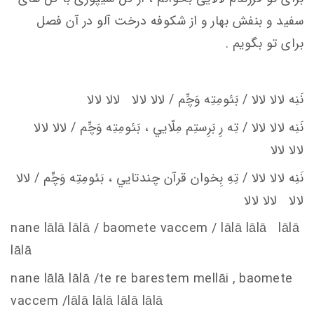
سفید و بنفش بهار و از شکوفه درخت آلو در آن فصل
برای تو بگویم .
نَنِه لالا لالا / بَئومِتِه وَچِّم / لالا لالا لالا لالا
نَنِه لالا لالا / تِه رِ بَرِستِم مِلّايي ، بَئومِتِه وَچِّم / لالا لالا
لالا لالا
نَنِه لالا لالا / تِهِ بِخوان قرآن چندتايي ، بَئومِتِه وَچِّم / لالا
لالا لالا لالا
nane lālā lālā / baomete va
c
c
em
/ lālā lālā lālā
lālā
nane lālā lālā /te re barestem mellāi , baomete
va
c
c
em
/lālā lālā lālā lālā