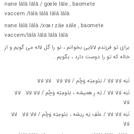
nane lālā lālā / g
oe
le lāle , baomete
va
c
c
em
/lālā lālā lālā lālā
nane lālā lālā /x
oa r z
āe xāle , baomete
va
c
c
em
/lālā lālā lālā lālā
برای تو فرزندم لالایی بخوانم ، تو را گل لاله می گویم و از
خاله که تو را دوست دارد ، بگویم .
نَنِه لالا لالا / بَئومِتِه وَچِّم / لالا لالا لالا لالا
نَنِه لالا لالا / تِه رِ هميشه ، بَئومِتِه وَچِّم / لالا لالا لالا
لالا
نَنِه لالا لالا / علَفِ يَه ريشه ، بَئومِتِه وَچِّم / لالا لالا لالا
لالا