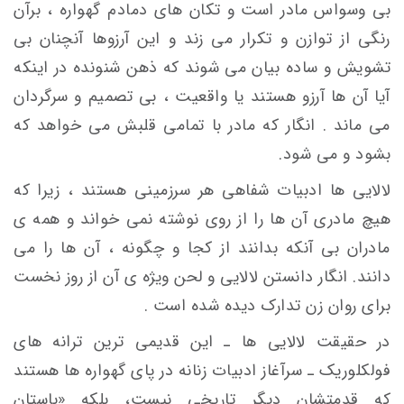
بی وسواس مادر است و تکان های دمادم گهواره ، برآن
رنگی از توازن و تکرار می زند و این آرزوها آنچنان بی
تشویش و ساده بیان می شوند که ذهن شنونده در اینکه
آیا آن ها آرزو هستند یا واقعیت ، بی تصمیم و سرگردان
می ماند . انگار که مادر با تمامی قلبش می خواهد که
بشود و می شود.
لالایی ها ادبیات شفاهی هر سرزمینی هستند ، زیرا که
هیچ مادری آن ها را از روی نوشته نمی خواند و همه ی
مادران بی آنکه بدانند از کجا و چگونه ، آن ها را می
دانند. انگار دانستن لالایی و لحن ویژه ی آن از روز نخست
برای روان زن تدارک دیده شده است .
در حقیقت لالایی ها ـ این قدیمی ترین ترانه های
فولکلوریک ـ سرآغاز ادبیات زنانه در پای گهواره ها هستند
که قدمتشان دیگر تاریخی نیست، بلکه «باستان