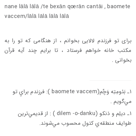
nane lālā lālā /te bexān q
oe
rān
c
antāi , baomete
va
c
c
em
/lālā lālā lālā lālā
برای تو فرزندم لالایی بخوانم ، از هنگامی که تو را به
مکتب خانه خواهم فرستاد ، تا برایم چند آیه قرآن
بخوانی .
1ـ بَئومِتِه وَچِّم(baomete va
em
c
c
): فرزندم برايِ تو
مي‌گويم .
1ـ ديلِم و دَنكو (dilem -o-danku ) : از قديمي‌ترين
طوايف منطقه‌ي كتول محسوب مي‌شوند.