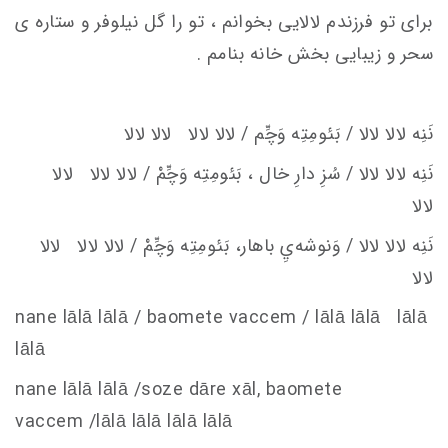
برای تو فرزندم لالایی بخوانم ، تو را گل نیلوفر و ستاره ی
سحر و زیبایی بخش خانه بنامم .
نَنِه لالا لالا / بَئومِتِه وَچِّم / لالا لالا لالا لالا
نَنِه لالا لالا / سُزِ دارِ خال
، بَئومِتِه وَچِّمْ / لالا لالا لالا
لالا
نَنِه لالا لالا / وَنوشه‌يِ باهار، بَئومِتِه وَچِّمْ / لالا لالا لالا
لالا
nane lālā lālā / baomete va
c
c
em
/ lālā lālā lālā
lālā
nane lālā lālā /soze dāre xāl, baomete
va
c
c
em
/lālā lālā lālā lālā