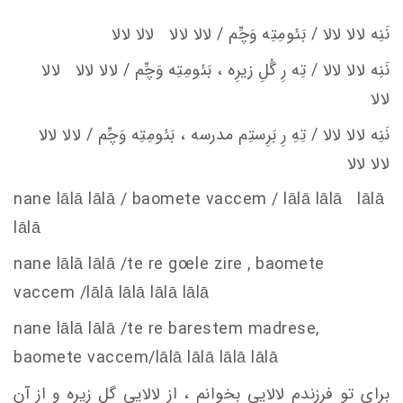
نَنِه لالا لالا / بَئومِتِه وَچِّم / لالا لالا لالا لالا
نَنِه لالا لالا / تِه رِ گُلِ زيرِه ، بَئومِتِه وَچِّم / لالا لالا لالا
لالا
نَنِه لالا لالا / تِهِ رِ بَرِستِم
مدرسه ، بَئومِتِه وَچِّم / لالا لالا
لالا لالا
nane lālā lālā / baomete va
c
c
em
/ lālā lālā lālā
lālā
nane lālā lālā /te re g
oe
le zire , baomete
va
c
c
em
/lālā lālā lālā lālā
nane lālā lālā /te re barestem madrese,
baomete va
c
c
em
/lālā lālā lālā lālā
برای تو فرزندم لالایی بخوانم ، از لالایی گل زیره و از آن