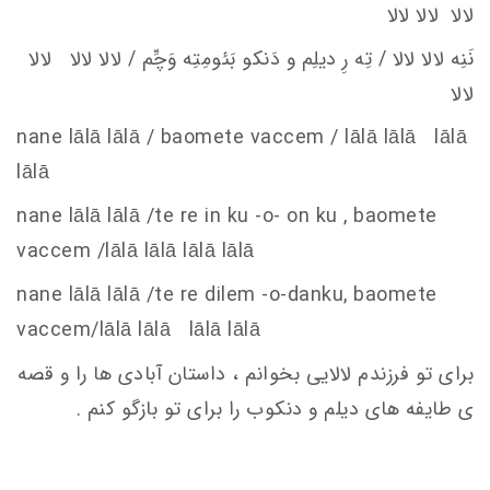
لالا لالا لالا
نَنِه لالا لالا / تِه رِ ديلِم و دَنكو
بَئومِتِه وَچِّم / لالا لالا لالا
لالا
nane lālā lālā / baomete va
c
c
em
/ lālā lālā lālā
lālā
nane lālā lālā /te re in ku -o- on ku , baomete
va
c
c
em
/lālā lālā lālā lālā
nane lālā lālā /te re dilem -o-danku, baomete
va
c
c
em
/lālā lālā lālā lālā
برای تو فرزندم لالایی بخوانم ، داستان آبادی ها را و قصه
ی طایفه های دیلم و دنکوب را برای تو بازگو کنم .