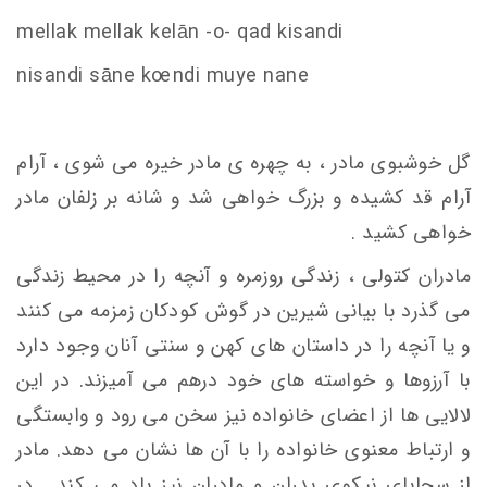
mellak mellak kelān -o- qad ki
s
andi
ni
s
andi
s
āne k
oe
ndi muye nane
گل خوشبوی مادر ، به چهره ی مادر خیره می شوی ، آرام
آرام قد کشیده و بزرگ خواهی شد و شانه بر زلفان مادر
خواهی کشید .
مادران کتولی ، زندگی روزمره و آنچه را در محیط زندگی
می گذرد با بیانی شیرین در گوش کودکان زمزمه می کنند
و یا آنچه را در داستان های کهن و سنتی آنان وجود دارد
با آرزوها و خواسته های خود درهم می آمیزند. در این
لالایی ها از اعضای خانواده نیز سخن می رود و وابستگی
و ارتباط معنوی خانواده را با آن ها نشان می دهد. مادر
از سجایای نیکوی پدران و مادران نیز یاد می کند . در