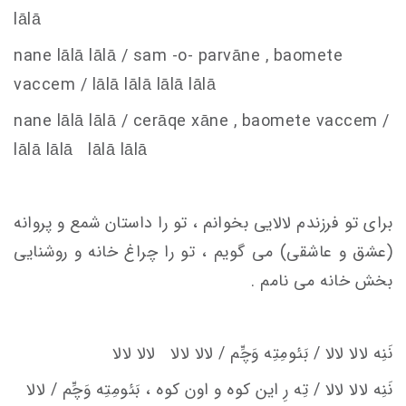
lālā
nane lālā lālā /
s
am -o- parvāne , baomete
va
c
c
em
/ lālā lālā lālā lālā
nane lālā lālā /
c
erāqe xāne , baomete va
c
c
em
/
lālā lālā lālā lālā
برای تو فرزندم لالایی بخوانم ، تو را داستان شمع و پروانه
(عشق و عاشقی) می گویم ، تو را چراغ خانه و روشنایی
بخش خانه می نامم .
نَنِه لالا لالا / بَئومِتِه وَچِّم / لالا لالا لالا لالا
نَنِه لالا لالا / تِه‌ رِ اين كوه‌ و اون كوه ، بَئومِتِه وَچِّم / لالا