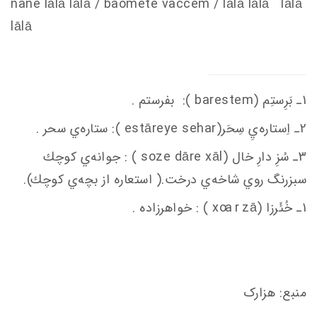
nane lālā lālā / baomete va
c
c
em
/ lālā lālā lālā
lālā
1ـ بَرِستِم (barestem ): بفرستم .
2ـ اِستاره‌يِ سِحَر(estāreye sehar ): ستاره‌ي سحر .
3ـ سُزِ دارِ خال (soze dāre xāl ) : جوانه‌ي كوچك
سبزرنگ روي شاخه‌ي درخت.( استعاره از بچه‌ي كوچك).
1ـ خُئَرزا (x
ā ) : خواهرزاده .
oa r z
منبع: هزارک