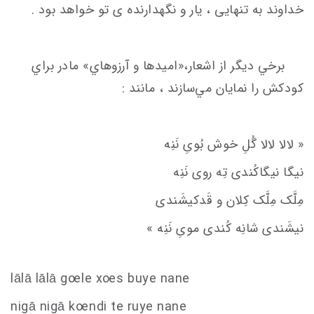
خداوند به تنهایی ، یار و نگهدارنده ی تو خواهد بود .
برخي ديگر از اشعار،«امیدها و آرزوهاي» مادر براي
كودكش را نمايان‌ مي‌سازند ، مانند :
« لالا لالا گُلِ خوش بُویِ نَنِه
نیگا نیگاکُندی تِه روی نَنِه
مِلَّک مِلَّک کِلان و قَدکیشَندی
نیشَندی شانِه کُندی مویِ نَنِه »
lālā lālā g
oe
le x
oe
s
buye nane
nigā nigā k
oe
ndi te ruye nane