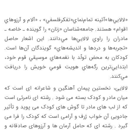
«لالايي‌ها»آئينه تمام‌نماي«تفكرفلسفي» ، «آلام‌ و آرزوهاي
اقوام» هستند. جامعه‌شناسان «زنان» را گوينده ـ خاصه ـ
مادران را راوي لالايي‌ها مي‌دانند. اين اشعار حاصل
«تجربه‌ها و دردها و انديشه‌هاي» گويندگان آن‌ها است.
كودكان به محض تولّد با نغمه‌هاي موسيقي قوم خود،
ابتدايي‌ترين رگه‌هاي هويت قومي خويش را دريافت
مي‌كنند.
لالایی، نخستین پیمان آهنگین و شاعرانه ای است که
میان مادر و کودک بسته می شود . رشته ای نامرئی است
که از لب های مادر تا گوش های کودک می پوید و تأثیر
جادویی آن خواب ژرف و آرامی است که کودک را فرا می
گیرد . رشته ای که حامل آرمان ها و آرزوهای صادقانه و