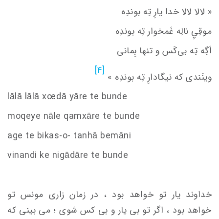
« لالا لالا خدا یارِ تِه بوندِه
موقِيِ‌ نالِه غَمخوار تِه بوندِه
اَگِه تِه بی‌کَس و تنها بِمانی
[4]
وینَندی که نیگادارِ تِه بوندِه »
lālā lālā x
oe
dā yāre te bunde
moqeye nāle qamxāre te bunde
age te bikas-o- tanhā bemāni
vinandi ke nigādāre te bunde
خداوند یار تو خواهد بود ، در زمان زاری مونس تو
خواهد بود ، اگر تو بی یار و بی کس شوی ؛ می بینی که