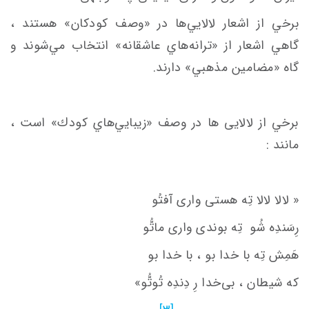
برخي از اشعار لالايي‌ها در «وصف كودكان» هستند ،
گاهي اشعار از «ترانه‌هاي‌ عاشقانه» انتخاب مي‌شوند و
گاه «مضامين مذهبي» دارند.
برخي از لالایی ها در وصف «زيبايي‌هاي كودك» است ،
مانند :
« لالا لالا تِه هستی واری آفتُو
رِسَندِه شُو
تِه بوندی واری ماتُّو
هَمِش تِه با خدا بو ، با خدا بو
كه شیطان ، بی‌خدا رِ دِندِه تُوتُّو»