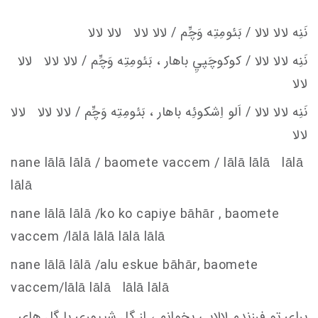
نَنِه لالا لالا / بَئومِتِه وَچِّم / لالا لالا لالا لالا
نَنِه لالا لالا / كوكوچَپيِ باهار ، بَئومِتِه وَچِّم / لالا لالا لالا
لالا
نَنِه لالا لالا / اَلو اِشكوئِه باهار ، بَئومِتِه وَچِّم / لالا لالا لالا
لالا
nane lālā lālā / baomete va
c
c
em
/ lālā lālā lālā
lālā
nane lālā lālā /ko ko
c
apiye bāhār , baomete
va
c
c
em
/lālā lālā lālā lālā
nane lālā lālā /alu e
s
kue bāhār, baomete
va
c
c
em
/lālā lālā lālā lālā
برای تو فرزندم لالایی بخوانم ، از گل شیپوری با گل های