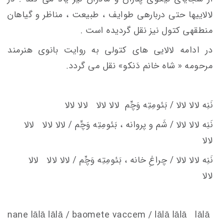
لالایی­ها حتی درباره­ی طوایف ، طبیعت ، مناظر و گیاهان
منطقه­ی کتول نیز نقل گردیده است .
در ادامه لالایی های کتولی به روایت بانوی هنرمند
مرحومه « شاه­ خانم دَنکو» نقل می گردد.
نَنِه لالا لالا / بَئومِتِه وَچِّم
لالا لالا لالا لالا
نَنِه لالا لالا / شَم و پروانه ، بَئومِتِه وَچِّم / لالا لالا لالا
لالا
نَنِه لالا لالا / چراغِ خانه ، بَئومِتِه وَچِّم / لالا لالا لالا
لالا
nane lālā lālā / baomete va
c
c
em
/ lālā lālā lālā