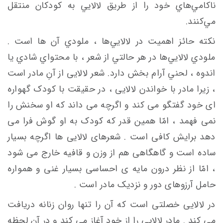
ناكامي‌هاي خود را از طريق لالايي به كودكان منتقل
مي‌كنند.
نكته حائز اهميت در لالايي‌ها ، ملودي آن ها است .
ملودي لالايي‌ها در هر حالتي از شعر ، با محتواي شادي يا
اندوه ، لحني آرام بخش دارد. شعر لالایی از آنِ مادر است
، زیرا مادر با خواندن لالایی ، در حقیقت با کودک گهواره
ای خود گفتگو می کند و اگرچه می داند که او سخنش را
نمی فهمد ، امّا همین قدر که کودک به او گوش فرا می
دهد برایش کافی است . شعرهای لالایی ها اگرچه بسیار
ساده است و گاهگاهی هم از وزن و قافیه خارج می شود
، امّا از نظر درون مایه ی احساسی بسیار غنی و همواره
حامل آرزوهای دور و نزدیک مادر است .
در لالایی خصلتی است که آن را تنها روان زنانه دریافت
می کند . مادر لالایی را از خود آغاز می کند و در آن لحظه