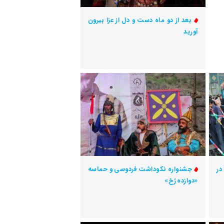
بعد از دو ماه دست و دل از عزا بیرون
آورید
در
جشنواره نکوداشت فردوسی و حماسه
«دوازده رُخ»