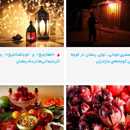
حری‌خوانی، نوای رمضان در کوچه
«افطارلیخ» و «اوباشتانلیخ»؛ ر
کوچه‌های مازندران
آذربایجانی‌ها در ماه رمضان