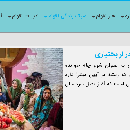
ره
هنر اقوام
سبک زندگی اقوام
ادبیات اقوام
آو
 لر بختیاری
 به عنوان شوو چله خوانده
که ریشه در آیین میترا دارد
ال است که آغاز فصل سرد سال