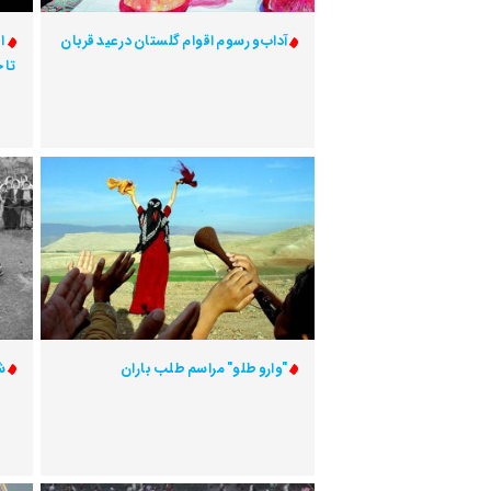
آداب و رسوم اقوام گلستان در عید قربان
ا
تا 
"وارو طلو" مراسم طلب باران
ش