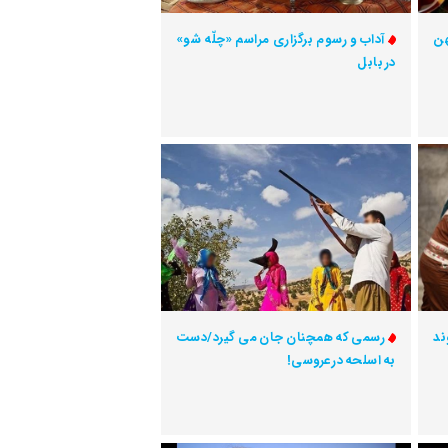
هن
آداب و رسوم برگزاری مراسم «چلّه شو»
در بابل
ند
رسمی که همچنان جان می گیرد/دست
به اسلحه در عروسی!