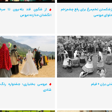
ز شکستن تخم‌مرغ برای رفع چشم‌زخم
از شگونِ قند بله‌برون تا سرخ
حلوای عروسی
انگشتان حنا زده عروس
تی بران + فیلم
عروسی بختیاری؛ جشنواره رنگ
شادی