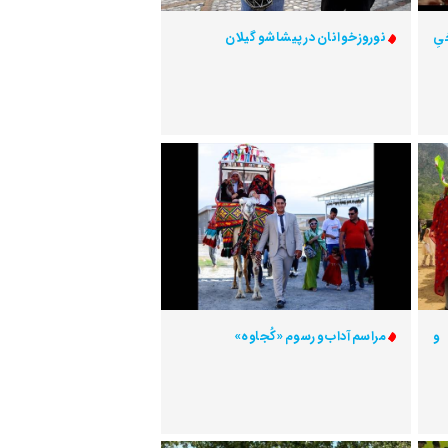
یِ
نوروزخوانان در پیشاشو گیلان
 و
مراسم آداب و رسوم «کُجاوه»