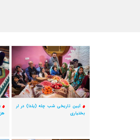
آیین تاریخی شب چله (یلدا) در لر
بختیاری
هزا