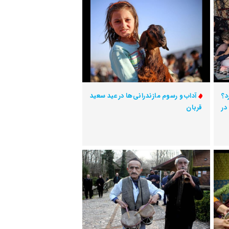
د؟
آداب و رسوم مازندرانی‌ها در عید سعید
در
قربان