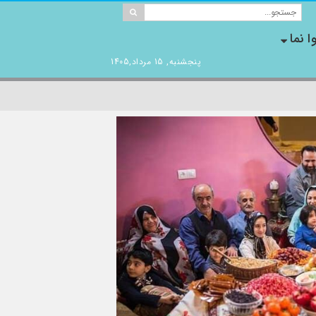
ا نما
پنجشنبه, 15 مرداد,1405