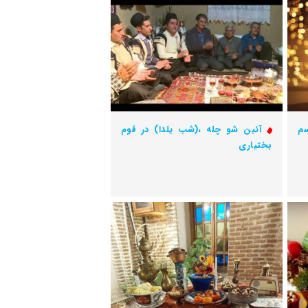
سم
آئین شو چله ،(شب یلدا) در قوم
بختیاری