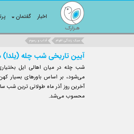
اخبار
گفتمان
پرت
سبک زندگی اقوام
آداب و رسوم
آیین تاریخی شب چله (یلدا) در
شب چله در میان اهالی ایل بختیاری
می‌شود، بر اساس باورهای بسیار کهن 
آخرین روز آذر ماه طولانی ترین شب س
محسوب می‌شد.