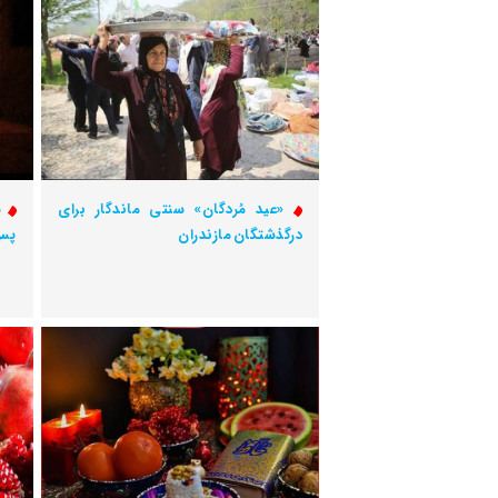
«عید مُردگان» سنتی ماندگار برای
س
درگذشتگان مازندران
پس 