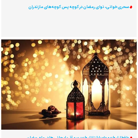
سحری‌خوانی، نوای رمضان در کوچه پس کوچه‌های مازندران
«افطارلیخ» و «اوباشتانلیخ»؛ رسم آذربایجانی‌ها در ماه رمضان