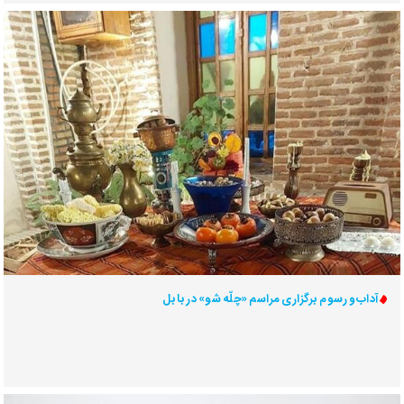
آداب و رسوم برگزاری مراسم «چلّه شو» در بابل