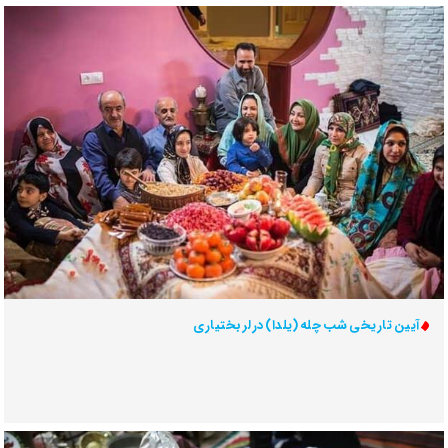
آیین تاریخی شب چله (یلدا) در لر بختیاری