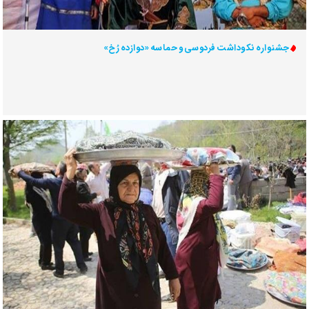
جشنواره نکوداشت فردوسی و حماسه «دوازده رُخ»