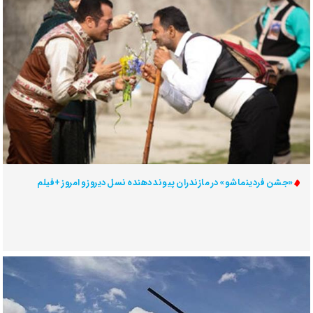
«جشن فردینماشو» در مازندران پیوند دهنده نسل دیروز و امروز +فیلم