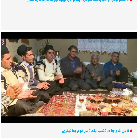
آئین شو چله ،(شب یلدا) در قوم بختیاری