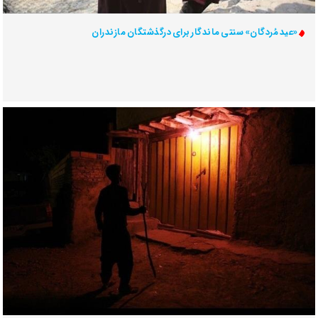
«عید مُردگان» سنتی ماندگار برای درگذشتگان مازندران