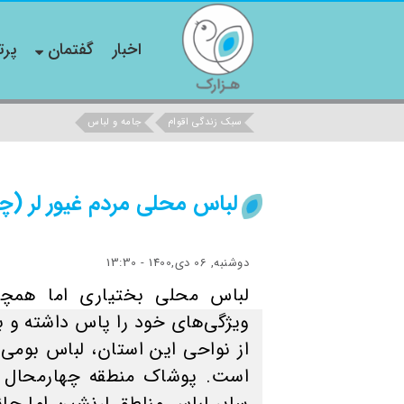
اخبار
گفتمان
پرت
سبک زندگی اقوام
جامه و لباس
لباس محلی مردم غیور لر (چ
دوشنبه, 06 دی,1400 - 13:30
لباس محلی بختیاری اما همچن
ویژگی‌های خود را پاس داشته و ب
از نواحی این استان، لباس بومی 
است. پوشاک منطقه چهارمحال و
سایر لباس مناطق لرنشین اما ح