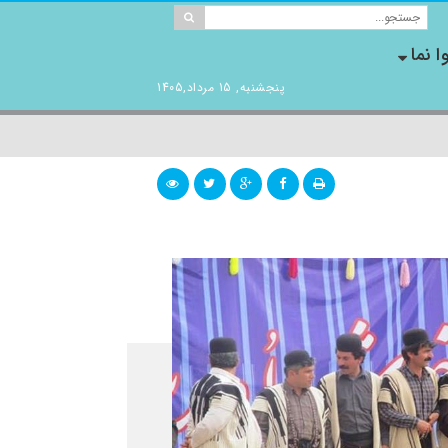
ا نما
پنجشنبه, 15 مرداد,1405