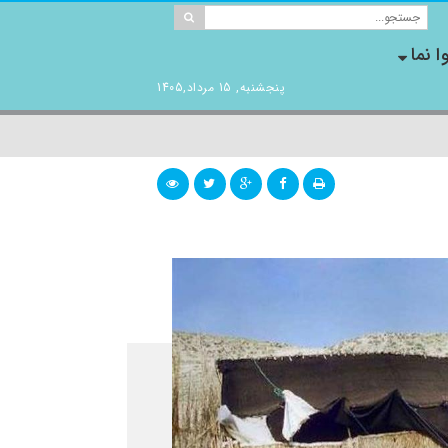
ا نما
پنجشنبه, 15 مرداد,1405