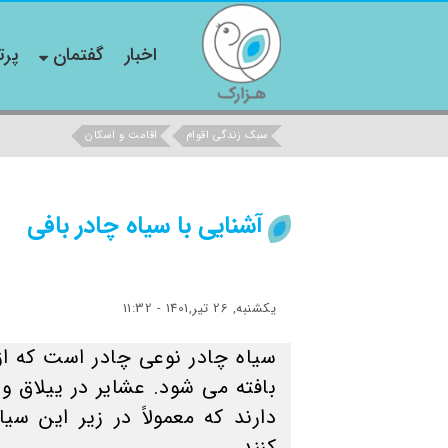
اخبار
گفتمان
پرت
سبک زندگی اقوام
اقامت و اسکان
آشنایی با سیاه چادر بافی
یکشنبه, 26 تیر,1401 - 11:32
سیاه‌ چادر نوعی چادر است که از
بافته می شود. عشایر در ییلاق و
دارند که معمولاً در زیر این س
کنند.