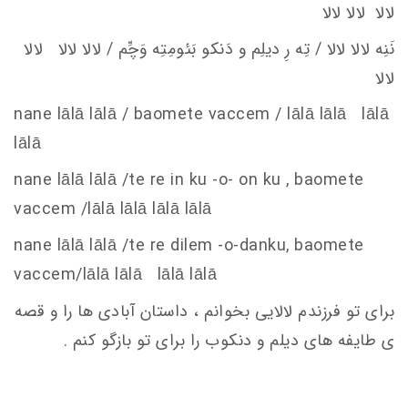
لالا لالا لالا
نَنِه لالا لالا / تِه رِ ديلِم و دَنكو
بَئومِتِه وَچِّم / لالا لالا لالا
لالا
nane lālā lālā / baomete va
c
c
em
/ lālā lālā lālā
lālā
nane lālā lālā /te re in ku -o- on ku , baomete
va
c
c
em
/lālā lālā lālā lālā
nane lālā lālā /te re dilem -o-danku, baomete
va
c
c
em
/lālā lālā lālā lālā
برای تو فرزندم لالایی بخوانم ، داستان آبادی ها را و قصه
ی طایفه های دیلم و دنکوب را برای تو بازگو کنم .