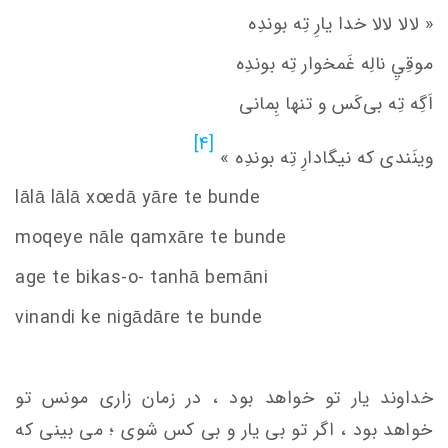
« لالا لالا خدا یارِ تِه بوندِه
موقِيِ‌ نالِه غَمخوار تِه بوندِه
اَگِه تِه بی‌کَس و تنها بِمانی
[4]
وینَندی که نیگادارِ تِه بوندِه »
lālā lālā x
oe
dā yāre te bunde
moqeye nāle qamxāre te bunde
age te bikas-o- tanhā bemāni
vinandi ke nigādāre te bunde
خداوند یار تو خواهد بود ، در زمان زاری مونس تو
خواهد بود ، اگر تو بی یار و بی کس شوی ؛ می بینی که