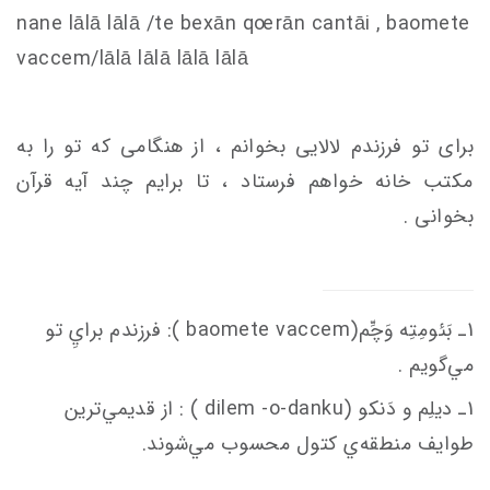
nane lālā lālā /te bexān q
oe
rān
c
antāi , baomete
va
c
c
em
/lālā lālā lālā lālā
برای تو فرزندم لالایی بخوانم ، از هنگامی که تو را به
مکتب خانه خواهم فرستاد ، تا برایم چند آیه قرآن
بخوانی .
1ـ بَئومِتِه وَچِّم(baomete va
em
c
c
): فرزندم برايِ تو
مي‌گويم .
1ـ ديلِم و دَنكو (dilem -o-danku ) : از قديمي‌ترين
طوايف منطقه‌ي كتول محسوب مي‌شوند.