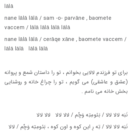
lālā
nane lālā lālā /
s
am -o- parvāne , baomete
va
c
c
em
/ lālā lālā lālā lālā
nane lālā lālā /
c
erāqe xāne , baomete va
c
c
em
/
lālā lālā lālā lālā
برای تو فرزندم لالایی بخوانم ، تو را داستان شمع و پروانه
(عشق و عاشقی) می گویم ، تو را چراغ خانه و روشنایی
بخش خانه می نامم .
نَنِه لالا لالا / بَئومِتِه وَچِّم / لالا لالا لالا لالا
نَنِه لالا لالا / تِه‌ رِ اين كوه‌ و اون كوه ، بَئومِتِه وَچِّم / لالا