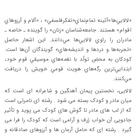
«لالايي‌ها»آئينه تمام‌نماي«تفكرفلسفي» ، «آلام‌ و آرزوهاي
اقوام» هستند. جامعه‌شناسان «زنان» را گوينده ـ خاصه ـ
مادران را راوي لالايي‌ها مي‌دانند. اين اشعار حاصل
«تجربه‌ها و دردها و انديشه‌هاي» گويندگان آن‌ها است.
كودكان به محض تولّد با نغمه‌هاي موسيقي قوم خود،
ابتدايي‌ترين رگه‌هاي هويت قومي خويش را دريافت
مي‌كنند.
لالایی، نخستین پیمان آهنگین و شاعرانه ای است که
میان مادر و کودک بسته می شود . رشته ای نامرئی است
که از لب های مادر تا گوش های کودک می پوید و تأثیر
جادویی آن خواب ژرف و آرامی است که کودک را فرا می
گیرد . رشته ای که حامل آرمان ها و آرزوهای صادقانه و