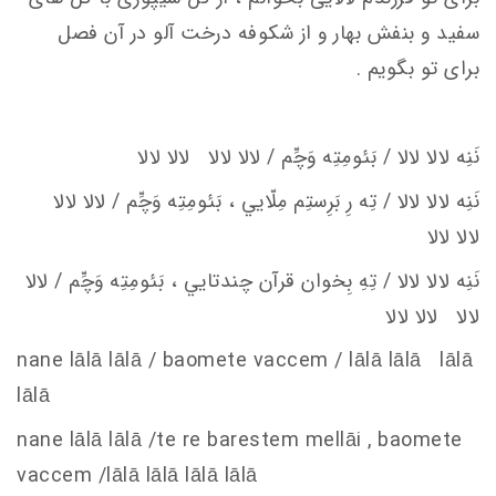
سفید و بنفش بهار و از شکوفه درخت آلو در آن فصل
برای تو بگویم .
نَنِه لالا لالا / بَئومِتِه وَچِّم / لالا لالا لالا لالا
نَنِه لالا لالا / تِه رِ بَرِستِم مِلّايي ، بَئومِتِه وَچِّم / لالا لالا
لالا لالا
نَنِه لالا لالا / تِهِ بِخوان قرآن چندتايي ، بَئومِتِه وَچِّم / لالا
لالا لالا لالا
nane lālā lālā / baomete va
c
c
em
/ lālā lālā lālā
lālā
nane lālā lālā /te re barestem mellāi , baomete
va
c
c
em
/lālā lālā lālā lālā