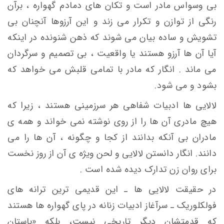
بی وسواس مادر است و تکان های دمادم گهواره ، برآن
رنگی از توازن و تکرار می زند و این آرزوها آنچنان بی
تشویش و ساده بیان می شوند که ذهن شنونده در اینکه
آیا آن ها آرزو هستند یا واقعیت ، بی تصمیم و سرگردان
می ماند . انگار که مادر با تمامی قلبش می خواهد که
بشود و می شود.
لالایی ها ادبیات شفاهی هر سرزمینی هستند ، زیرا که
هیچ مادری آن ها را از روی نوشته نمی خواند و همه ی
مادران بی آنکه بدانند از کجا و چگونه ، آن ها را می
دانند. انگار دانستن لالایی و لحن ویژه ی آن از روز نخست
برای روان زن تدارک دیده شده است .
در حقیقت لالایی ها ـ این قدیمی ترین ترانه های
فولکلوریک ـ سرآغاز ادبیات زنانه در پای گهواره ها هستند
که قدمتشان دیگر تاریخی نیست، بلکه «باستان