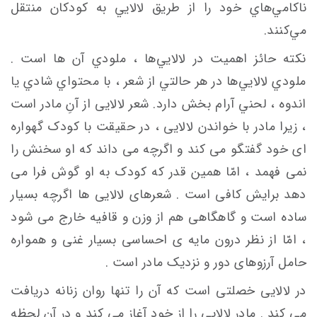
ناكامي‌هاي خود را از طريق لالايي به كودكان منتقل
مي‌كنند.
نكته حائز اهميت در لالايي‌ها ، ملودي آن ها است .
ملودي لالايي‌ها در هر حالتي از شعر ، با محتواي شادي يا
اندوه ، لحني آرام بخش دارد. شعر لالایی از آنِ مادر است
، زیرا مادر با خواندن لالایی ، در حقیقت با کودک گهواره
ای خود گفتگو می کند و اگرچه می داند که او سخنش را
نمی فهمد ، امّا همین قدر که کودک به او گوش فرا می
دهد برایش کافی است . شعرهای لالایی ها اگرچه بسیار
ساده است و گاهگاهی هم از وزن و قافیه خارج می شود
، امّا از نظر درون مایه ی احساسی بسیار غنی و همواره
حامل آرزوهای دور و نزدیک مادر است .
در لالایی خصلتی است که آن را تنها روان زنانه دریافت
می کند . مادر لالایی را از خود آغاز می کند و در آن لحظه