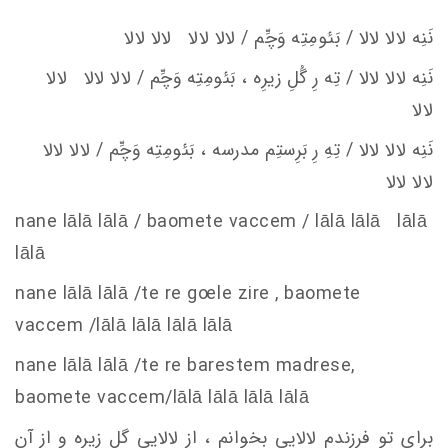
نَنِه لالا لالا / بَئومِتِه وَچِّم / لالا لالا لالا لالا
نَنِه لالا لالا / تِه رِ گُلِ زيرِه ، بَئومِتِه وَچِّم / لالا لالا لالا
لالا
نَنِه لالا لالا / تِهِ رِ بَرِستِم
مدرسه ، بَئومِتِه وَچِّم / لالا لالا
لالا لالا
nane lālā lālā / baomete va
c
c
em
/ lālā lālā lālā
lālā
nane lālā lālā /te re g
oe
le zire , baomete
va
c
c
em
/lālā lālā lālā lālā
nane lālā lālā /te re barestem madrese,
baomete va
c
c
em
/lālā lālā lālā lālā
برای تو فرزندم لالایی بخوانم ، از لالایی گل زیره و از آن