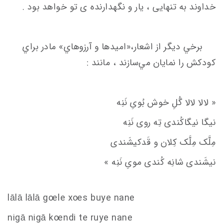
خداوند به تنهایی ، یار و نگهدارنده ی تو خواهد بود .
برخي ديگر از اشعار،«امیدها و آرزوهاي» مادر براي
كودكش را نمايان‌ مي‌سازند ، مانند :
« لالا لالا گُلِ خوش بُویِ نَنِه
نیگا نیگاکُندی تِه روی نَنِه
مِلَّک مِلَّک کِلان و قَدکیشَندی
نیشَندی شانِه کُندی مویِ نَنِه »
lālā lālā g
oe
le x
oe
s
buye nane
nigā nigā k
oe
ndi te ruye nane