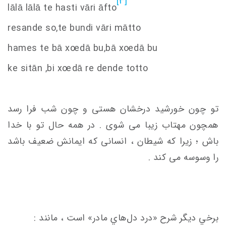
[3]
lālā lālā te hasti vāri āfto
resande
s
o,te bundi vāri mātto
hame
s
te bā x
oe
dā bu,bā x
oe
dā bu
ke
s
itān ,bi x
oe
dā re dende totto
تو چون خورشید درخشان هستی و چون شب فرا رسد
همچون مهتاب زیبا می شوی . در همه حال تو با خدا
باش ؛ زیرا که شیطان ، انسانی که ایمانش ضعیف باشد
را وسوسه می کند .
برخي ديگر شرح «درد دل‌هاي مادر» است ، مانند :