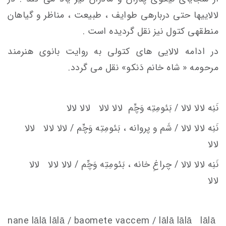
لالایی­ها حتی درباره­ی طوایف ، طبیعت ، مناظر و گیاهان
منطقه­ی کتول نیز نقل گردیده است .
در ادامه لالایی های کتولی به روایت بانوی هنرمند
مرحومه « شاه­ خانم دَنکو» نقل می گردد.
نَنِه لالا لالا / بَئومِتِه وَچِّم
لالا لالا لالا لالا
نَنِه لالا لالا / شَم و پروانه ، بَئومِتِه وَچِّم / لالا لالا لالا
لالا
نَنِه لالا لالا / چراغِ خانه ، بَئومِتِه وَچِّم / لالا لالا لالا
لالا
nane lālā lālā / baomete va
c
c
em
/ lālā lālā lālā