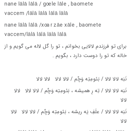
nane lālā lālā / g
oe
le lāle , baomete
va
c
c
em
/lālā lālā lālā lālā
nane lālā lālā /x
oa r z
āe xāle , baomete
va
c
c
em
/lālā lālā lālā lālā
برای تو فرزندم لالایی بخوانم ، تو را گل لاله می گویم و از
خاله که تو را دوست دارد ، بگویم .
نَنِه لالا لالا / بَئومِتِه وَچِّم / لالا لالا لالا لالا
نَنِه لالا لالا / تِه رِ هميشه ، بَئومِتِه وَچِّم / لالا لالا لالا
لالا
نَنِه لالا لالا / علَفِ يَه ريشه ، بَئومِتِه وَچِّم / لالا لالا لالا
لالا