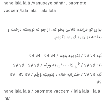
nane lālā lālā /vanu
s
eye bāhār , baomete
va
c
c
em
/lālā lālā lālā lālā
برای تو فرزندم لالایی بخوانم، از جوانه نورسته درخت و
بنفشه بهاری برای تو بگویم.
نَنِه لالا لالا / بَئومِتِه وَچِّم / لالا لالا لالا لالا
نَنِه لالا لالا / گُلِ لاله ، بَئومِتِه وَچِّم / لالا لالا لالا لالا
نَنِه لالا لالا / خُئَرزائِه
خاله ، بَئومِتِه وَچِّم / لالا لالا لالا
لالا
nane lālā lālā / baomete va
c
c
em
/ lālā lālā lālā
lālā