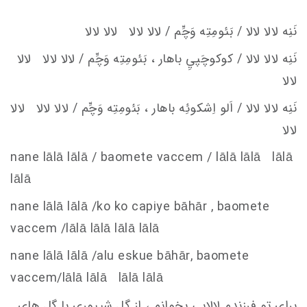
نَنِه لالا لالا / بَئومِتِه وَچِّم / لالا لالا لالا لالا
نَنِه لالا لالا / كوكوچَپيِ باهار ، بَئومِتِه وَچِّم / لالا لالا لالا
لالا
نَنِه لالا لالا / اَلو اِشكوئِه باهار ، بَئومِتِه وَچِّم / لالا لالا لالا
لالا
nane lālā lālā / baomete va
c
c
em
/ lālā lālā lālā
lālā
nane lālā lālā /ko ko
c
apiye bāhār , baomete
va
c
c
em
/lālā lālā lālā lālā
nane lālā lālā /alu e
s
kue bāhār, baomete
va
c
c
em
/lālā lālā lālā lālā
برای تو فرزندم لالایی بخوانم ، از گل شیپوری با گل های