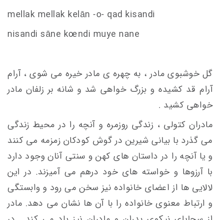
mellak mellak kelān -o- qad ki
s
andi
ni
s
andi
s
āne k
oe
ndi muye nane
گل خوشبوی مادر ، به چهره ی مادر خیره می شوی ، آرام
آرام قد کشیده و بزرگ خواهی شد و شانه بر زلفان مادر
خواهی کشید .
مادران کتولی ، زندگی روزمره و آنچه را در محیط زندگی
می گذرد با بیانی شیرین در گوش کودکان زمزمه می کنند
و یا آنچه را در داستان های کهن و سنتی آنان وجود دارد
با آرزوها و خواسته های خود درهم می آمیزند. در این
لالایی ها از اعضای خانواده نیز سخن می رود و وابستگی
و ارتباط معنوی خانواده را با آن ها نشان می دهد. مادر
از سجایای نیکوی پدران و مادران نیز یاد می کند . در