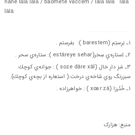
nane lālā lālā / baomete va
c
c
em
/ lālā lālā lālā
lālā
1ـ بَرِستِم (barestem ): بفرستم .
2ـ اِستاره‌يِ سِحَر(estāreye sehar ): ستاره‌ي سحر .
3ـ سُزِ دارِ خال (soze dāre xāl ) : جوانه‌ي كوچك
سبزرنگ روي شاخه‌ي درخت.( استعاره از بچه‌ي كوچك).
1ـ خُئَرزا (x
ā ) : خواهرزاده .
oa r z
منبع: هزارک