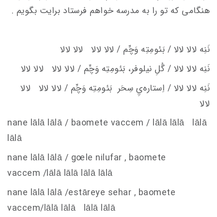
هنگامی که تو را به مدرسه خواهم فرستاد برایت بگویم .
نَنِه لالا لالا / بَئومِتِه وَچِّم / لالا لالا لالا لالا
نَنِه لالا لالا / گُلِ نيلوفر، بَئومِتِه وَچِّم / لالا لالا لالا لالا
نَنِه لالا لالا / اِستاره‌يِ سِحَر
بَئومِتِه وَچِّم / لالا لالا لالا
لالا
nane lālā lālā / baomete va
c
c
em
/ lālā lālā lālā
lālā
nane lālā lālā / g
oe
le nilufar , baomete
va
c
c
em
/lālā lālā lālā lālā
nane lālā lālā /estāreye sehar , baomete
va
c
c
em
/lālā lālā lālā lālā