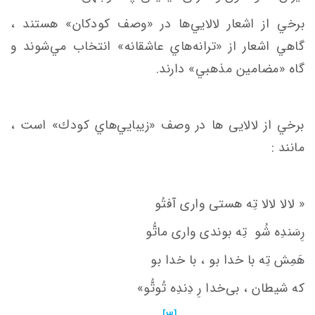
برخي از اشعار لالايي‌ها در «وصف كودكان» هستند ،
گاهي اشعار از «ترانه‌هاي‌ عاشقانه» انتخاب مي‌شوند و
گاه «مضامين مذهبي» دارند.
برخي از لالایی ها در وصف «زيبايي‌هاي كودك» است ،
مانند :
« لالا لالا تِه هستی واری آفتُو
رِسَندِه شُو
تِه بوندی واری ماتُّو
هَمِش تِه با خدا بو ، با خدا بو
كه شیطان ، بی‌خدا رِ دِندِه تُوتُّو»