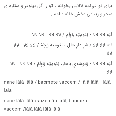
برای تو فرزندم لالایی بخوانم ، تو را گل نیلوفر و ستاره ی
سحر و زیبایی بخش خانه بنامم .
نَنِه لالا لالا / بَئومِتِه وَچِّم / لالا لالا لالا لالا
نَنِه لالا لالا / سُزِ دارِ خال
، بَئومِتِه وَچِّمْ / لالا لالا لالا
لالا
نَنِه لالا لالا / وَنوشه‌يِ باهار، بَئومِتِه وَچِّمْ / لالا لالا لالا
لالا
nane lālā lālā / baomete va
c
c
em
/ lālā lālā lālā
lālā
nane lālā lālā /soze dāre xāl, baomete
va
c
c
em
/lālā lālā lālā lālā