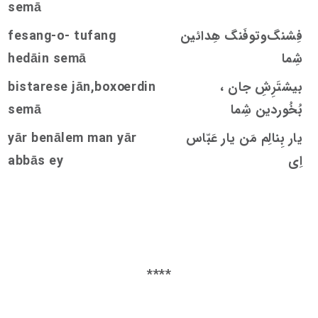
s
emā
فِشنگ‌و‌توفَنگ هِدائین
ang-o- tufang
s
fe
شِما
emā
s
hedāin
بیشتَرِشِ جان ،
rdin
oe
e jān,box
s
tare
s
bi
بُخُوردین شِما
emā
s
یار بِنالِم مَن یار عَبّاس
yār benālem man yār
اِی
abbās ey
****