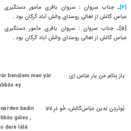
[4]
ـ جناب سروان : سروان باقری مأمور دستگیری
عباس گالش از اهالی روستای والش آباد گرگان بود .
[5]ـ جناب سروان : سروان باقری مأمور دستگیری
عباس گالش از اهالی روستای والش آباد گرگان بود .
یارْ بِنالِم مَن یار عَبّاس اِی
yār benālem man yār
abbās ey
بُوئَردِن بَدین عبّاس‌گالِش، خُو دَرِ لالا
rden badin
oa
b
abbās gāle
s
,
o dare lālā