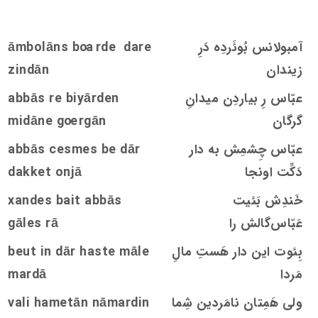
آمبولانس بُوئَردِه دَرِ
rde dare
oa
āmbolāns b
زيندان
zindān
عبّاس رِ بیاردِن ميدانِ
abbās re biyārden
گرگان
rgān
oe
midāne g
عبّاس چِشمِش به دار
be dār
s
me
s
e
c
abbās
دَکِّت اونجا
dakket onjā
خَندِش بَئیت
bait abbās
s
xande
عَبّاس‌گالش را
rā
s
gāle
بِئوت این دار هَستِ مالِ
beut in dār haste māle
مَردا
mardā
ولی هَمِتان نامَردین شِما
vali hametān nāmardin