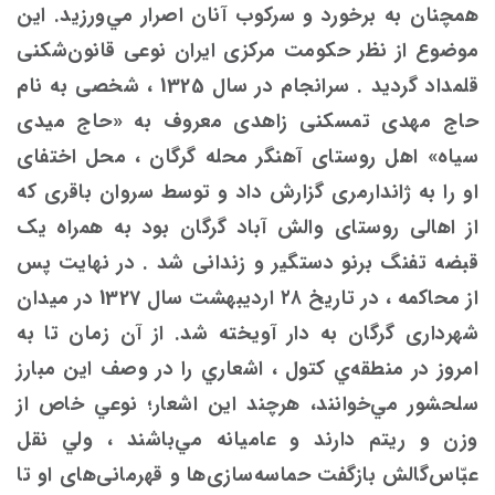
همچنان به برخورد و سرکوب آنان اصرار مي‌ورزید. این
موضوع از نظر حکومت مرکزی ایران نوعی قانون‌شکنی
قلمداد گرديد . سرانجام در سال 1325 ، شخصی به نام
حاج مهدی تمسکنی زاهدی معروف به «حاج میدی
سیاه» اهل روستای آهنگر محله گرگان ، محل اختفای
او را به ژاندارمری گزارش داد و توسط سروان باقری که
از اهالی روستای والش آباد گرگان بود به همراه یک
قبضه تفنگ برنو دستگیر و زندانی شد . در نهایت پس
از محاکمه ، در تاریخ ۲۸ اردیبهشت سال 1327 در میدان
شهرداری گرگان به دار آویخته شد. از آن زمان تا به
امروز در منطقه‌ي كتول ، اشعاري را در وصف اين مبارز
سلحشور مي‌خوانند، هرچند اين اشعار؛ نوعي خاص از
وزن و ريتم دارند و عاميانه مي‌باشند ، ولي نقل
عبّاس‌گالش بازگفت حماسه‌سازی‌ها و قهرمانی‌های او تا