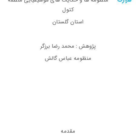
کتول
استان گلستان
پژوهش : محمد رضا برزگر
منظومه عباس گالش
مقدمه