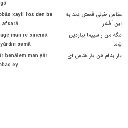
igā
عبّاس خَیلی فُحش دِند به
den be
s
bbās xayli fo
این اَفْسَرا
n afsarā
مَگه من رِ سینِما بیاردین
age man re sinemā
شِما
emā
s
iyārdin
یار بِنالِم مَن یار عَبّاس اِی
ār benālem man yār
bbās ey