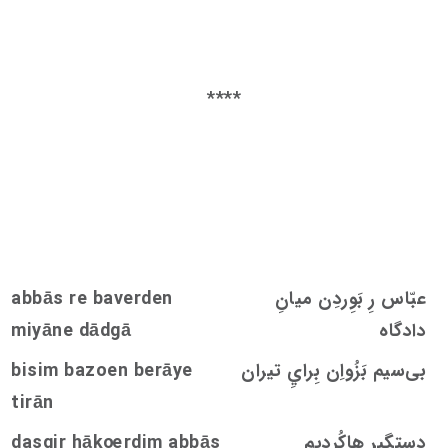
****
عبّاس رِ بَوِردِن میانِ
abbās re baverden
دادگاه
miyāne dādgā
بی‌سیم بَزُواِن بِرايِ تیران
bisim bazoen berāye
tirān
دستگیر هاکُردیم
rdim abbās
oe
dasgir hāk