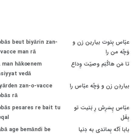
عبّاس بِئوت بیارین زن و
bbās beut biyārin zan-
وَچِّه‌ من را
e man rā
c
c
-va
تا مَن هاکُنِم وصیّت وِداع
nem
oe
ā man hāk
asiyyat vedā
بیاردِن زن و وَچِّه عبّاس را
e
c
c
iyārden zan-o-va
bbās rā
عبّاس‌ پِسَرِش رِ بَئیت تو
re bait tu
s
bbās pesare
بِغَل
eqal
بابا اَگه بِماندی به دِنیا
ābā age bemāndi be