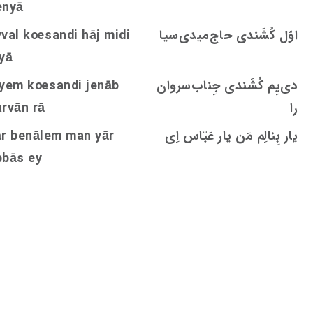
enyā
اوّل کُشَندی حاج‌میدی‌سیا
andi hāj midi
s
oe
val k
yā
دی‌يِم کُشَندی جِناب‌‌سروان‌
andi jenāb
s
oe
iyem k
را
arvān rā
یار بِنالِم مَن یار عَبّاس اِی
ār benālem man yār
bbās ey