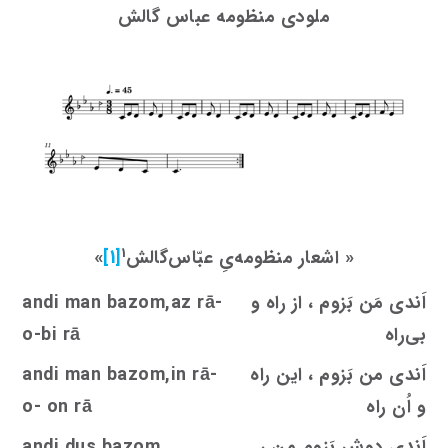
ملودی منظومه عباس گالش
1
«
اشعار منظومه‌یِ عبّاس‌گالش
[1]
»
اَندی مَن بَزوم ، از راه و
andi man bazom,az rā-
بی‌راه
o-bi rā
اَندی من بَزوم ، این راه
andi man bazom,in rā-
و اُن راه
o- on rā
اَندی دوش بَزوم من ،
bazom
s
andi du