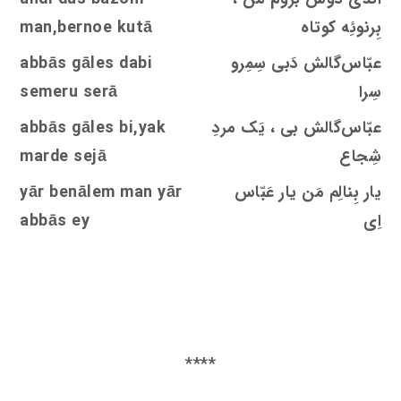
بِرنوئِه کوتاه
man,bernoe kutā
عبّاس‌گالش دَبی سِمِرو
dabi
s
abbās gāle
سِرا
semeru serā
عبّاس‌گالش بی ، یَک مردِ
bi,yak
s
abbās gāle
شِجاع
ejā
s
marde
یار بِنالِم مَن یار عَبّاس
yār benālem man yār
اِی
abbās ey
****