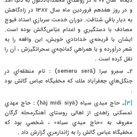
ديماه سال 1307 در روستاي محمّدآبادكتول به دنيا آمد
و در روز هفدهم فروردين ماه سال 1387 در زادگاهش
به ديار باقي شتافت. دوران خدمت سربازي استاد فيوج
مصادف با دستگيري و اعدام عبّاس‌گالش بوده است.
ايشان با قريحه‌ي خدادادي خويش، اين واقعه را به
شعر درآورده و با همراهي كمانچه‌ي سحرانگيزش ، آن را
نقل كرده است .
2ـ سِمِرو سِرا (semeru serā) : نام منطقه‌اي در
جنگل‌هاي جعفرآباد ملك كه مخفيگاه عباس گالش بود
.
[3]
ـ حاج میدی سیاه (hāj midi siyā) : حاج مهدي
تمسکنی زاهدی از اهالی روستای آهنگرمحله گرگان
معروف به «حاج ميدي سياه» ، شخصي بود كه
مخفيگاه عباس گالش را به ژاندارمري گزارش داد .