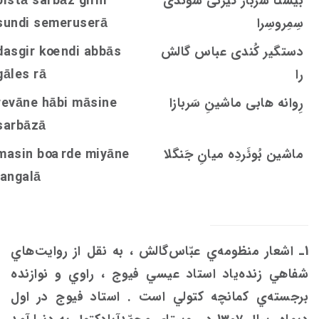
بیستا سرباز گیرنی شوندی
bistā sarbāz girni
سِمِروسِرا
undi semeruserā
s
دستگیر کُندی عباس گالش
ndi abbās
oe
dasgir k
را
rā
s
gāle
رِوانه هابی ماشینِ سَربازا
ine
s
revāne hābi mā
sarbāzā
ماشین بُوئَردِه ميانِ جَنگلا
rde miyāne
oa
in b
s
ma
jangalā
1ـ اشعار منظومه‌ي عبّاس‌گالش ،‌ به نقل از روايت‌هاي
شفاهي زنده‌ياد استاد عيسي فيوج ، راوي و نوازنده
برجسته‌ي كمانچه كتولي است . استاد فيوج در اول