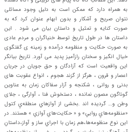
به همراه دارد که ممکن است به دلیل وجود مسائلی
نتوان صریح و آشکار و بدون ابهام عنوان کرد که به
صورت کنایه و تمثیل و داستان بیان می شود . این
داستان ها در طول تاریخ توسط خنیاگران و مردم عادی
به صورت حکایت و منظومه درآمده و زمینه ی گفتگوی
خیال انگیز و سخنان رازآمیز پدید می آورد. تاریخ بیانگر
این واقعیت است که آزادگان و حق جویان در جریان
اعصار و قرون ، هرگز از گزند هجوم ، انواع عقوبت های
بدنی و روانی ، شکنجه و آزار سفاکان زمان به عناوین
گوناگون مصون نمانده ، دستخوش فنا ، آوارگی ، جلای
وطن و... گردیده اند .بخشی از آوازهاي منطقه‌يِ کتول
«منظومه‌هايِ روايي» و « حكايت‌هاي آوازي » هستند. در
این نوع منظومه‌ها،هم زمان با اجراي ساز و آواز،داستانِ
آن آهنگ نیز روايت مي‌گردد . بـرخـی از منظومه‌های