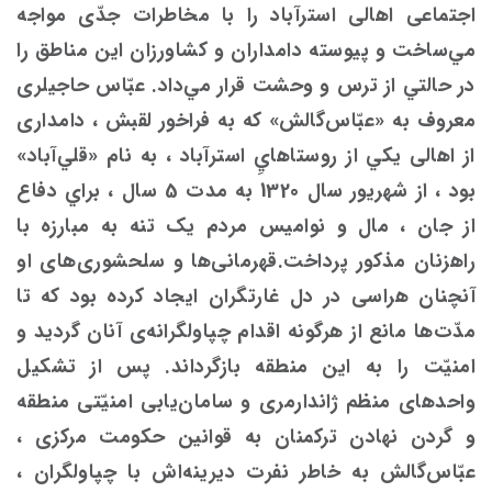
اجتماعی اهالی ‌استرآباد را با مخاطرات جدّی مواجه
مي‌ساخت و پیوسته دامداران و کشاورزان این مناطق را
در حالتي از ترس و وحشت قرار مي‌داد. عبّاس حاجیلری
معروف به «عبّاس‌گالش» که به فراخور لقبش ، دامداری
از اهالی يكي از روستاهاي‌ِ استرآباد ، به نام «قلي‌آباد»
بود ، از شهریور سال 1320 به مدت 5 سال ، براي دفاع
از جان ، مال و نوامیس مردم یک تنه به مبارزه با
راهزنان مذکور پرداخت.قهرمانی‌ها و سلحشوری‌های او
آنچنان هراسی در دل غارتگران ایجاد كرده ‌بود که تا
مدّت‌ها مانع از هرگونه اقدام چپاولگرانه‌ی آنان گرديد و
امنیّت را به این منطقه بازگرداند. پس از تشکیل
واحدهای منظم ژاندارمری و سامان‌یابی امنیّتی منطقه
و گردن نهادن ترکمنان به قوانین حکومت مرکزی ،
عبّاس‌گالش به خاطر نفرت دیرینه‌اش با چپاولگران ،