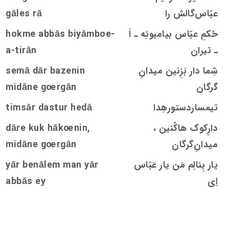
عبّاس‌گالش را
rā
s
gāle
حُکمِ عبّاس بیامبوئِه ـ اَ
hokme abbās biyāmboe-
ـ تیران
a-tirān
شِما دار بَزِنین ميدانِ
emā dār bazenin
s
گرگان
rgān
oe
midāne g
تیمساردستورهِدا
timsār dastur hedā
‌دارِکوک هاکُنین ،
nin,
oe
dāre kuk hāk
ميدانِ‌گرگان
rgān
oe
midāne g
یار بِنالِم مَن یار عَبّاس
yār benālem man yār
اِی
abbās ey