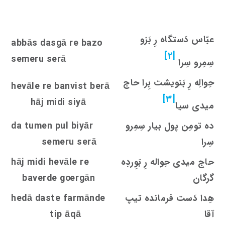
عبّاس دَستگاه رِ بَزو
abbās dasgā re bazo
[2]
semeru serā
سِمِرو سِرا
حِوالِه رِ بَنویشت بِرا حاج
hevāle re banvi
s
t berā
[3]
hāj midi siyā
میدی سیا
ده تومِن پول بیار سِمِرو
da tumen pul biyār
سِرا
semeru serā
حاج میدی حِواله رِ بَوِردِه
hāj midi hevāle re
گرگان
rgān
oe
baverde g
هِدا دَست فرمانده تیپ
hedā daste farmānde
آقا
tip āqā