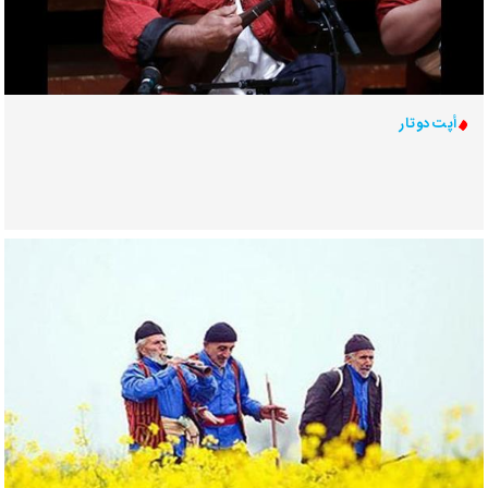
أپت دوتار