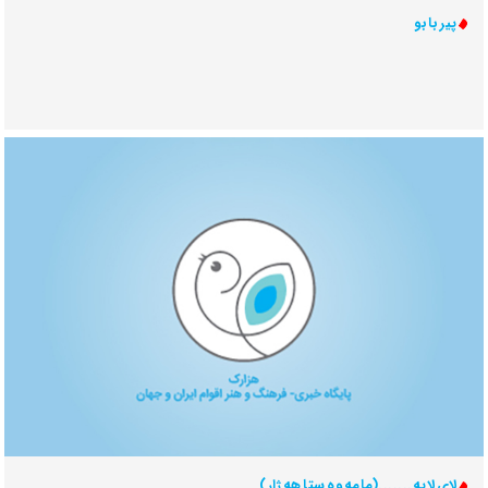
پیر بابو
لای لایه.......(مامه وه ستا هه ژار)