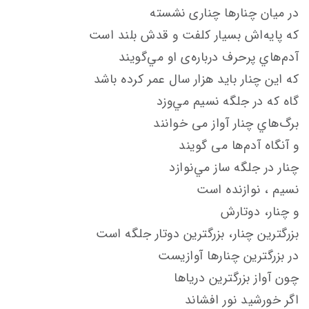
در ميان چنارها چناری نشسته
كه پايه‌اش بسيار كلفت و قدش بلند است
آدم‌هاي پرحرف درباره‌ی او مي‌گويند
كه اين چنار بايد هزار سال عمر كرده باشد
گاه كه در جلگه نسيم مي‌وزد
برگ‌هاي چنار آواز می خوانند
و آنگاه آدم‌ها می گويند
چنار در جلگه ساز مي‌نوازد
نسيم ، نوازنده است
و چنار، دوتارش
بزرگترين چنار، بزرگترين دوتار جلگه است
در بزرگترين چنارها آوازيست
چون آواز بزرگترين درياها
اگر خورشيد نور افشاند