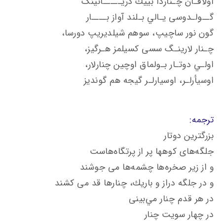
اولاقـان چـناردا بييك دريـــــانينگ
گــولـدوسی يـالي بـلند آواز بــــار
گون نور ساچيپ، سوهم شيلديريپ دورسا،
چـنار لارينـگ سسی كسيلمز هـرگيز،
اولـي دوتـار بـولماق اوچين چنارلار،
اوسيأرلـر، اوسيارلـر گيجه هم گونديز
ترجمه:
بزرگترين دوتار
جلگه‌های كوهها پر از پرتگاه‌هاست
و از زير صخره‌ها چشمه‌‌ها می جوشند
و در جلگه دراز و باريك، چنارها قد می كشند
در هر قدم چنار مي‌بينی
در چهار سويت چنار