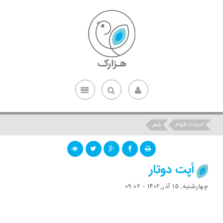
ادبیات اقوام
شعر
أپت دوتار
چهارشنبه, 15 آذر,1402 - 09:02