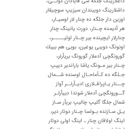
داغلارينگ جلگه سی قايادان دولــی،
داشلارينگ دويبندا‌ن سيزيپ سوچيقار
اوزين دار جلگه ده چنار لار اوسيـار،
هر أديمده چـنار، دورت يانينگ چنار
چنارلار ايچينده بير چـنار اوتيـــــر،
اونونگ دويبی يوغين، بويی هم بييك
گورونگچی آدملار گورونگ بريأرلر،
چـنار بير مـونگ ياشا باراندير دييپ
جـلگه ده كـأماحـال اوسنده شــمال
چــنار يـاپراقـلاری اديـأرلــر آواز
گــورونگچی آدملار شوندا دييأرلـر
شمال جلگا گليپ چاليپ بريأر سـاز
يـل سـازنده بـولسا چـنار دوتار دير،
اينگ اولاقان چنار ـ اينگ اولی دوتار