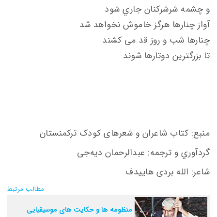
و چشمه شرشركنان جاري شود
آواز چنارها هرگز خاموش نخواهد شد
چنارها شب و روز قد می كشند
تا بزرگترين دوتارها شوند
منبع: كتاب شاعران و شعرهای كودک تركمنستان
گردآوري و ترجمه: عبدالرحمان ديه‌جی
شاعر: الله بردی هاييدف
مطالب مرتبط
منظومه ها و حکایت های موسیقیایی