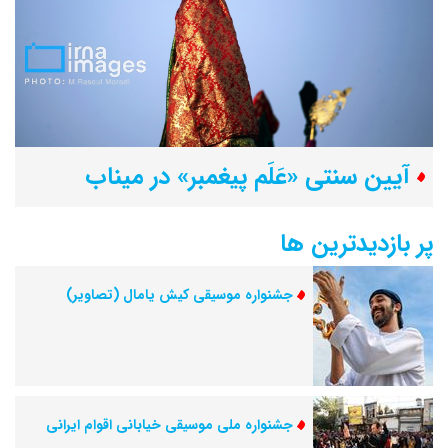
آیین سنتی «عَلَم پیغمبر» در میناب
پر بازدیدترین ها
جشنواره‌ موسیقی کیش یامال (تصاویر)
جشنواره ملی موسیقی خیابانی اقوام ایرانی