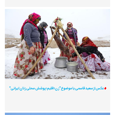
عکس از سعید قاسمی با موضوع "زن؛ اقلیم؛ پوشش محلی زنان ایرانی"