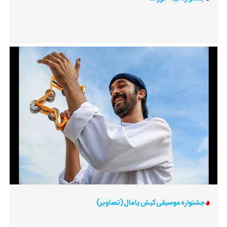
جشنواره‌ موسیقی کیش یامال (تصاویر)