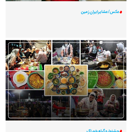
عکس/ عشایر ایران زمین
جشنواره گیله خوراک