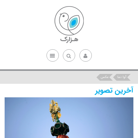
آوا نما
عکس
آخرین تصویر