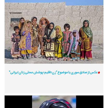
عکس از صادق سوری با موضوع "زن؛ اقلیم؛ پوشش محلی زنان ایرانی"