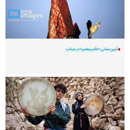
آیین سنتی «عَلَم پیغمبر» در میناب