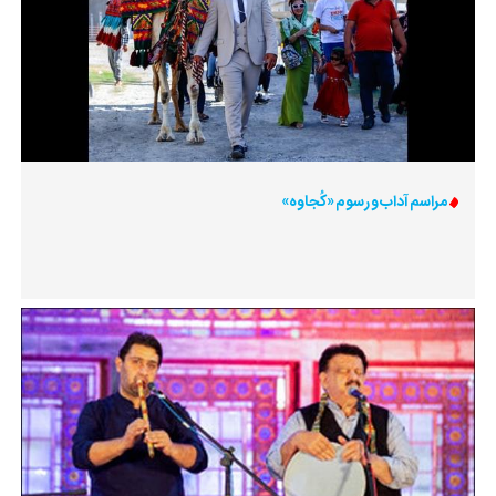
مراسم آداب و رسوم «کُجاوه»