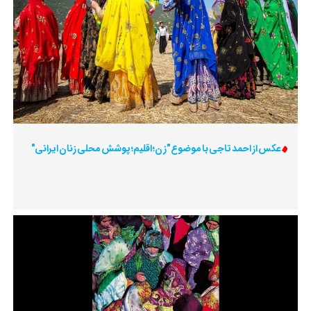
عکس از احمد تاجی با موضوع "زن؛ اقلیم؛ پوشش محلی زنان ایرانی"