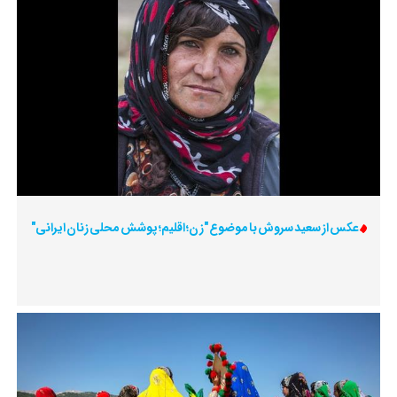
عکس از سعید سروش با موضوع "زن؛ اقلیم؛ پوشش محلی زنان ایرانی"