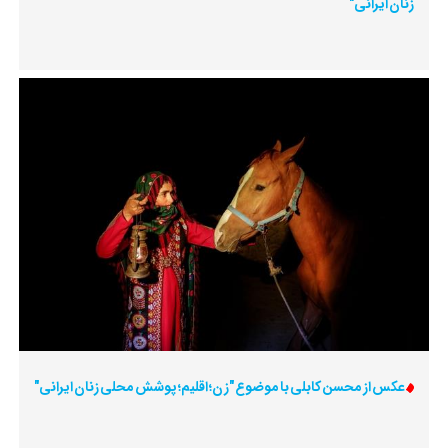
زنان ایرانی"
عکس از محسن کابلی با موضوع "زن؛ اقلیم؛ پوشش محلی زنان ایرانی"