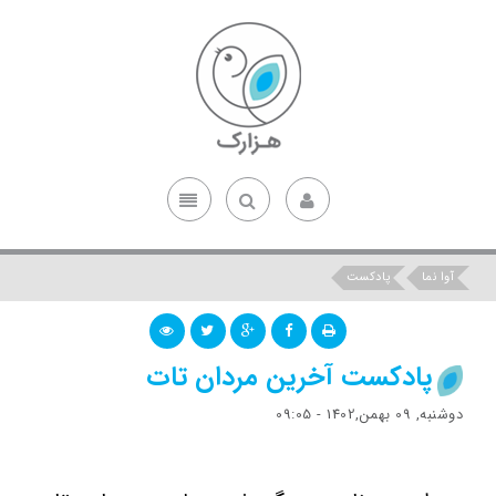
آوا نما
پادکست
پادکست آخرین مردان تات
دوشنبه, 09 بهمن,1402 - 09:05