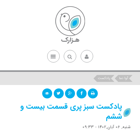
آوا نما
پادکست
پادکست سبز پری قسمت بیست و
ششم
شنبه, 06 آبان,1402 - 09:33