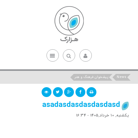
News
پیشخوان فرهنگ و هنر
asadasdasdasdasdasd
یکشنبه, 10 خرداد,1405 - 16:34