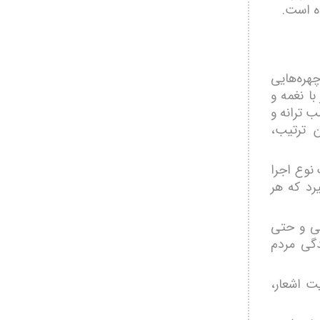
ه است.
هره‌هایی
با نغمه و
ب ترانه و
ن ترتیب،
نوع اجرا
یرد که هر
نی و حتی
دگی مردم
ت اشعار،