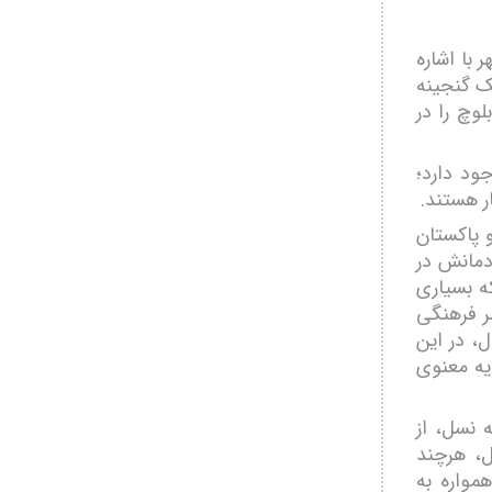
با اشاره
ک گنجینه
وچ را در
ود دارد؛
ر هستند.
و پاکستان
دمانش در
ه بسیاری
ظر فرهنگی
، در این
یه معنوی
 نسل، از
ال، هرچند
مواره به