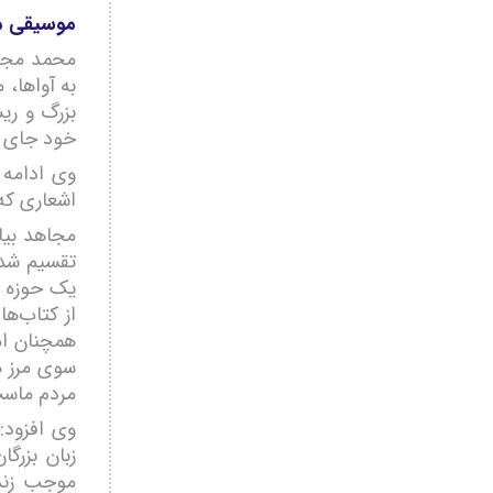
موسیقی مح
محمد مجاه
به آواها،
بزرگ و ری
خود جای د
وی ادامه 
اشعاری که 
مجاهد بیان
تقسیم شده
یک حوزه ت
از کتاب‌ها
همچنان ام
سوی مرز ه
مردم ماس
وی افزود:
زبان بزرگا
موجب زنده