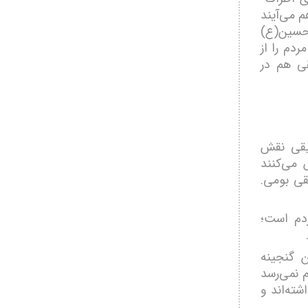
 می‌آیند
م حسین(ع)
ردم را از
ی هم در
سیقی نقش
 می‌کنند
قی بومی.
ردم است؛
 گنجینه
 نمی‌رسد
شته‌اند و