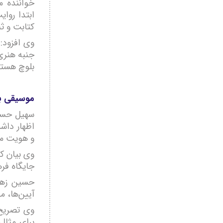
خواننده م
ابتدا روا
کتابت و ث
وی افزود:
جنبه هنری
بلوچ هستن
موسیقی ب
سهیل حسین
اظهار داش
و هویت مر
وی بیان ک
جایگاه فر
حسین زهی 
آیین‌ها، م
وی تصریح 
برای مثال