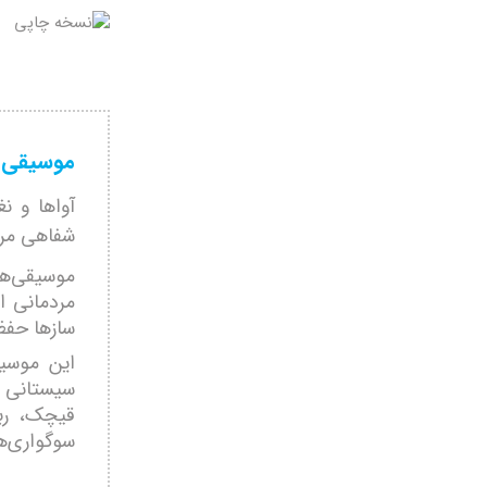
موسیقی م
آواها و ن
شفاهی مرد
موسیقی‌ها
مردمانی ا
سازها حفظ 
این موسیق
سیستانی د
قیچک، ربا
سوگواری‌ها