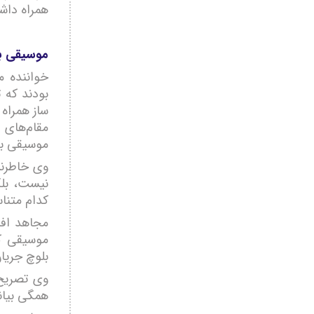
همراه داش
موسیقی بل
خواننده م
بودند که ت
ساز همراه 
مقام‌های 
موسیقی به
وی خاطرنش
نیست، بلکه
کدام متنا
مجاهد افز
موسیقی کا
بلوچ جریان
وی تصریح 
همگی بیان