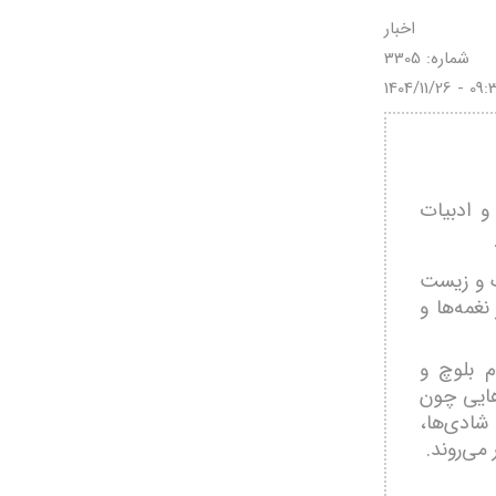
اخبار
شماره: 3305
1404/11/26 - 09:
و ادبیات
گ و زیست
غمه‌ها و
م بلوچ و
هایی چون
شادی‌ها،
می‌روند.