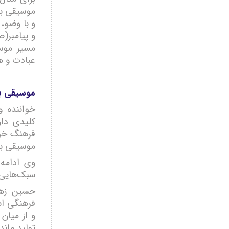
موسیقی با
و با وضو، 
و پیامبر(ص
مسیر موس
عبادت و هم
موسیقی بل
خواننده و
کلیدی دار
فرهنگ خود
موسیقی بر
وی ادامه 
سبک‌هایی م
حسین زهی
فرهنگی اس
و از میان 
تولید ماند