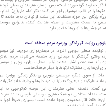
 ذکر خداوند گره خورده است؛ پس از نماز، هنرمندان محلی گرد هم
ذکرها را در قالب موسیقی اجرا می‌کنند؛ ذکر امام علی(ع)، اما
)؛ بزرگان این حوزه معتقدند این سنت از نیاکان به‌جا مانده تا م
یقی به سمت معنویت و اسلام هدایت کنند؛ بنابراین موسیق
 در جشن‌ها و آیین‌ها حضور دارد.
وچی روایت گر زندگی روزمره مردم منطقه است
 نوازنده محلی بلوچی افزود: در مهمان‌نوازی بلوچ‌ها نیز مو
د؛ وقتی گردشگر یا مهمانی وارد منطقه می‌شود، مردم تلاش
 را با سه عنصر نشان دهند: لباس محلی، زبان بلوچی و موسی
ای آن‌ها زبان مشترک ارتباط با دیگر فرهنگ‌هاست.
داد: از سوی دیگر، موسیقی بلوچی روایتگر زندگی روزمره م
انند «لیکو» و «زهیروک» بازتاب درد دل‌ها و روابط خانوادگی‌اند.
 گفت: دغدغه اصلی هنرمندان این عرصه کم‌توجهی به این
ت؛ تعداد استادان درجه‌یک هنری موسیقی بلوچی به ده نفر هم
آن‌ها فقط آثار محدودی به‌جا مانده است؛ بسیاری صرفاً اجرا دا
گاری از آن‌ها ثبت نشده.