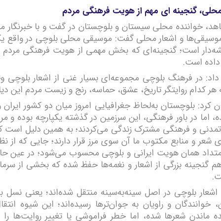
لی، گنجینه ای مهم از هویت فرهنگی مردم
د، خواننده محلی سیستان و بلوچستان در گفت و با خبرنگار مهر 
 موسیقی‌ها و اشعار محلی گفت: موسیقی محلی بلوچی در واقع ی
شه‌دار است؛ گنجینه‌ای که بخش مهمی از هویت فرهنگی مردم بل
اده است.
داد: در فرهنگ بلوچی مجموعه‌ای بسیار غنی از اشعار بلوچی وج
هر کدام روایتگر تاریخ، عشق، حماسه، رنج و زیست مردم این دیا
 کرد: بلوچستان به‌لحاظ جغرافیایی امروز میان دو کشور ایران 
، اما در باور فرهنگی، این سرزمین در گذشته یکپارچه بوده و مر
مدنی و فرهنگی مشترک زندگی می‌کردند؛ به همین دلیل است ک
ی شعر و منابع مکتوب ما آن سوی مرز قرار دارند؛ جایی که از ن
تداد همان هویت ایرانی و بلوچی محسوب می‌شود؛ در عین حال
م گنجینه بزرگی از اشعار و نغمه‌ها حفظ شده که بخشی از سرما
ت.
 اشعار بلوچی در اصل سینه‌به‌سینه منتقل شده‌اند؛ یعنی نسل به
ن، خوانندگان و راویان به جوان‌ترها رسیده‌اند؛ این شیوه انتق
 ماندن شعرها شده، اما خطر فراموشی یا تغییر روایت‌ها را ه