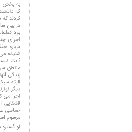
به بخش کا
که داشتند
کردند که 
در بین سا
بود قطعاتی
اجرای چند
درباره حف
شنیده می 
ثابت نیست
مناطق سرد
زندگی آنه
دیگر نواز
اجرا می ک
قشقایی ا
حماسی عاش
مرسوم است