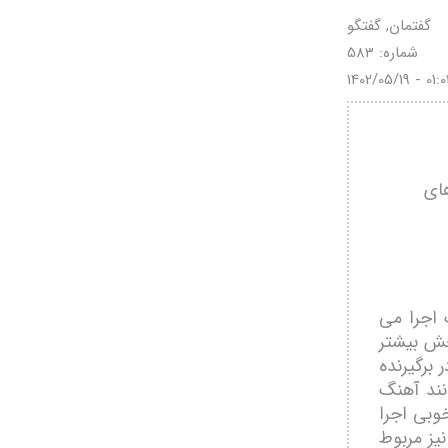
گفتمان, گفتگو
شماره: 583
1402/05/19 - 01:0
های
 اجرا می
خش بیشتر
 برگیرنده
نند آهنگ
خوبی اجرا
نیز مربوط