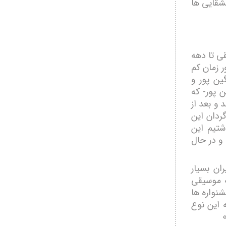
شقایی ها
ی تا دهه
ر زمان کم
ین پور و
 پور- که
 و بعد از
ردان این
شتیم این
ا شده و در حال
ان بسیار
ه موسیقی
شنواره ها
 این نوع