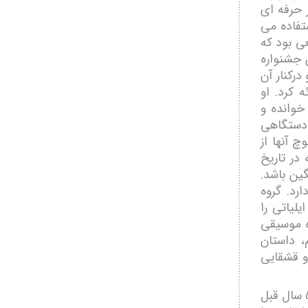
 حرفه ای
تفاده می
ی بود که
 جشنواره
درکنار آن
 کرد. او
خوانده و
 دستگاهی
 آنها از
در تاریخ
ین باشد.
 متفاوت است و قدمتی حدودا 200ساله دارد. گروه
لیاتی را
ه موسیقی
 داستان
و قشقایی
او گستره موسیقی قشقایی را گسترده عنوان کرد و اشاره داشت: «حدود 500 سال قبل