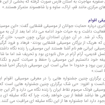
ن صفویه مهاجرت به استان فارس صورت گرفته که بخشی از این ق
ای مرکزی مانند قم، اراک، ساوه و یا شاهسوند متمرکز هستند.»
قی اقوام
ری درباره حمایت جوانان از موسیقی قشقایی گفت: «این موسیق
با فعالیت داشت و به حیات خود ادامه می داد اما بعد از آن به مرو
رنگ تر شد. در آن دوران استادان بزرگی چون حبیب خان گرگ
ن که هریک از بزرگان موسیقی قشقایی بودند- فرهاد و فرود گرگین
وسیقی ایرانی هم نام آشنا هستند این موسیقی را زنده نگاه داشتند
سل قدیمی، آرام آرام در حال نابودی بود و تحریف شد اما ما شاگ
یفه خود دانستیم این موسیقی را حفظ و صیانت کنیم و نگذا
موسیقی از بین برود و حدودا 10 سالی است این موسیقی باردیگر احی
ا است.»
ان برگزاری چنین جشنواره هایی را در معرفی موسیقی اقوام ایر
 دانست و افزود: «بی شک برگزاری چنین جشنواره هایی است ک
یقی فولک مرسوم نقاط ایران را زنده نگاه می دارد و اگر این ج
ی ها نباشد قطعا از بین خواهد رفت، چرا که نگاه سلیقه ای به
د دارد اما جشنواره ها از این نگاه سلیقه ای مراقبت می کنند.»