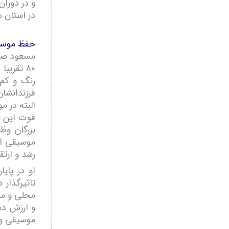
و در دورا
در استان ه
حفظ موسی
مسعود صاب
80 تقری
رنگ و کم 
فرزندانشا
البته در م
فوت این ن
بزرگان وظ
رشد و ارتق
او در پای
تاثیرگذار
محلی و موس
و ارزش ده
موسیقی وجو