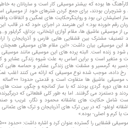
رآهنگ ها بوده که بیشتر موسیقی کار است و ساربانان به خاطر
 و شترچران بودند، برای جمع کردن شترهای خود از موسیقی اس
ساز اصلیشان نی بود و روایتگرحکایت های غمگین و اتفاقات واقع
ربان رقم خورده بود.» این هنرمند در اجرای خود که در قالب این
 از موسیقی عاشیق ها، مقام آوازی ایلخانی، بزداق، گرایلور و...و 
 تصنیف مشترک بین قشقایی هایی فارس و آذربایجان را ارائه
ظ این موسیقی بیان داشت: «این مقام های موسیقی همچنان 
شود و زنده است. البته پرده های این موسیقی مانند موسیقی
 و متغیر است و براین اساس به علت شیوه زندگی عشایر و کوچ
سیر به گرمسیر و مشقت های زندگی عشایر و حماسه هایی که 
ا رخ داده، موجب شده نوع موسیقی که ارائه می کنند اغلب غمگ
البته سبک موسیقی عاشیق ها
نده های دوره گردی بودند که با ساز کمانچه و چگور، سنت های ای
ردند و دستمزد می گرفتند. اما به طور کلی قطعاتی که دربرگیرند
ست شامل حکایت های عاشقانه محمود و نگار، غریب و صنم،
قانه اوغلو- که در بین ترک های آذربایجان و ترک های عثمانی 
 یا کرم و اصلی- بوده.»