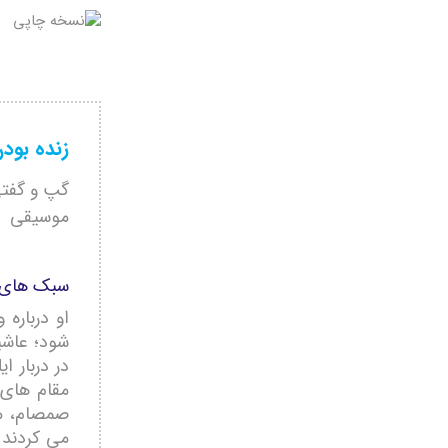
زنده بود
گپ و گفتی
موسیقی
سبک های 
او درباره
شود؛ عاشی
در دربار ا
مقام های 
صمصام، معص
می کردند ی