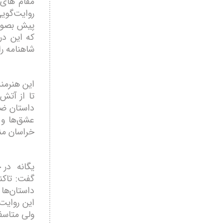
مقام های 
پیش بصورت
که این در 
شاهنامه را
این هنرمن
تا از آتش
داستان ضح
عشق‌ها و 
خراسان من
یگانه در 
گفت: تاکن
داستان‌ها 
این روایت‌
ولی متاسف