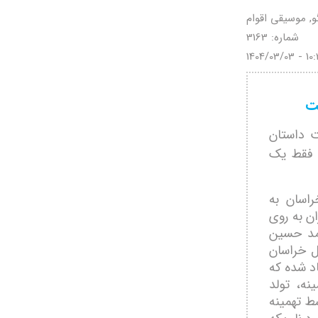
گو, موسیقی اقوام
شماره: 3163
1404/03/03 - 10:
ت
 داستان
 فقط یک
اسان به
هنگسرای ارسباران به روی
مد حسین
ل خراسان
اد شده که
نه، تولد
ط تهمینه