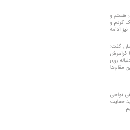
ی هستم و
ک کردم و
یز ادامه
ان گفت:
ا فراموش
باله روی
ن مقام‌ها
قی نواحی
ید حمایت
م.