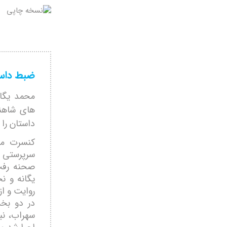
ضبط داست
محمد یگا
های شاهن
داستان را 
کنسرت مو
صحنه رفت
یگانه و ن
روایت و از
در دو بخش
سهراب، نب