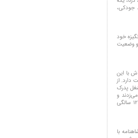
درنا، یکه
د جودکی،
گیزه خود
 و وضعیت
ش با این
دارد. از
شغل پدرک
ی‌زدند و
موسیقی در آنجا همیشه جریان داشت. خودم هم به تشویق پدر از سن ۱۲ سالگی
هنامه با