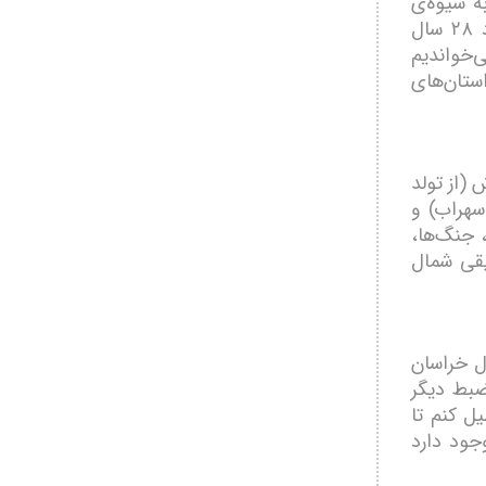
ه شیوه‌ی
روایت‌گویی است. این موسیقی با اشعار حکیم توس عجین است. حدود ۲۸ سال
‌خواندیم
استان‌های
(از تولد
سهراب) و
 جنگ‌ها،
یقی شمال
ل خراسان
ضبط دیگر
یل کنم تا
وجود دارد