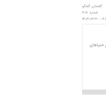
گفتمان, گفتگو
شماره: 3011
1403/03/21 - 09
ر خنیاهای