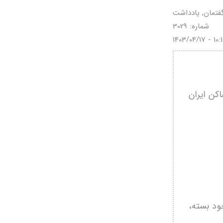
فتمان, یادداشت
شماره: 3029
1403/04/17 - 10:
اکن ایران
ود بسته،