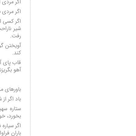
اگر مردی ا
اگر مردی ن
اگر کسی ا
شیر ناراح
رفت.
آویختن گو
کند.
قاب پای آه
آهو بگریزن
باورهای مر
باد اگر از
ستاره سهی
بخورد، خو
اگر سیاره
باران فراو