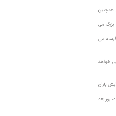
. همچنین
 بزرگ می
 گرسنه می
ی خواهد
یش باران
، روز بعد