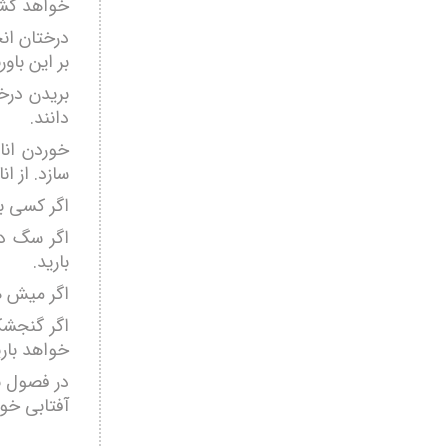
خواهد گشت
درختان ان
بر این با
بریدن درخ
دانند.
خوردن انار
سازد. از ا
اگر کسی ب
اگر سگ د
بارید.
اگر میش هن
اگر گنجشک
خواهد باری
در فصول با
آفتابی خوا