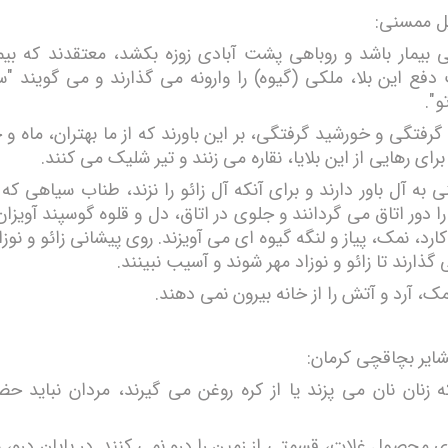
یل ممسنی:
بیمار باشد و روباهی پشت آبادی زوزه بکشد، معتقدند که بیم
دفع این بلا، ملکی (گیوه) را وارونه می گذارند و می گویند "سی
و".
گرفتگی و خورشید گرفتگی، بر این باورند که از ما بهتران، ماه و 
برای رهایی از این بلایا، نقاره می زنند و تیر شلیک می کنند.
 به آل باور دارند و برای آنکه آل زائو را نزند، طناب سیاهی که 
ا دور اتاق می گردانند و جلوی در اتاق، دل و قلوه گوسپند آویزا
 کارد، نمک، پیاز و لنگه گیوه ای می آویزند. روی پیشانی زائو و نوز
ذارند تا زائو و نوزاد مهر شوند و آسیب نبینند.
، آرد و آتش را از خانه بیرون نمی دهند.
شایر بچاقچی کرمان:
 زنان نان می پزند یا از کره روغن می گیرند، مردان نباید حض
 محصول غلات، قسمتی از زمین را درو نمی کنند. در پایان درو، 