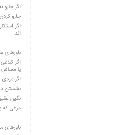
اگر جارو 
جارو کردن
اگر استکان
اند.
باورهای مر
اگر کلاغی
یا مسافری 
اگر مردی 
نشستن در 
نگین عقیق
مرغی که ب
باورهای مر