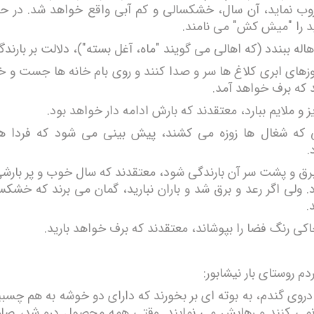
روب نماید، آن سال، خشکسالی و کم آبی واقع خواهد شد. در حا
ید را "میش کش" می نامند.
هاله ببندد (که اهالی می گویند "ماه، آغل بسته")، دلالت بر بارندگ
زهای ابری کلاغ ها سر و صدا کنند و روی بام خانه ها جست و خی
 که برف خواهد آمد.
ریز و ملایم ببارد، معتقدند که بارش ادامه دار خواهد بود.
که شغال ها زوزه می کشند، پیش بینی می شود که فردا هوا
.
 برق و پشت سر آن بارندگی شود، معتقدند که سال خوب و پر بارش
. ولی اگر رعد و برق شد و باران نبارید، گمان می برند که خشک
.
اکی رنگ فضا را بپوشاند، معتقدند که برف خواهد بارید.
دم روستای بار نیشابور:
 دروی گندم، به بوته ای بر بخورند که دارای دو خوشه به هم چسب
 نمی کنند و رهایش می نمایند. وقتی همه محصول درو شد، ص