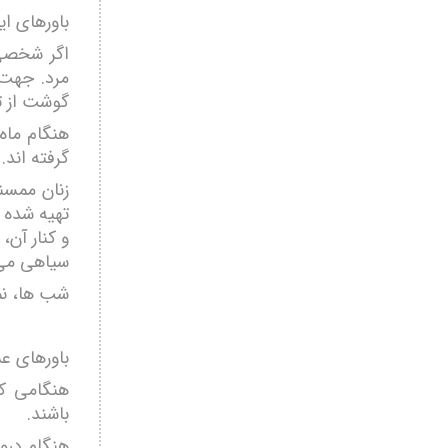
باورهای ا
اگر شخصی 
مرد. جهت 
گوشت از ت
هنگام ماه 
گرفته اند. 
زنان ممسنی
تهیه شده ر
و کنار آن،
سیاهی می گ
شب ها، نمک
باورهای ع
هنگامی که
باشند.
هنگام دروی