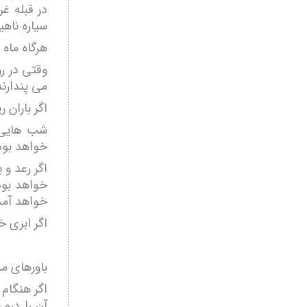
در قبله غ
سیاره ناه
هرگاه ماه 
وقتی در رو
می پندارند
اگر باران 
شب هایی 
خواهد بود
اگر رعد و
خواهد بود
خواهد آمد
اگر ابری خ
باورهای مر
اگر هنگام
آن را درو