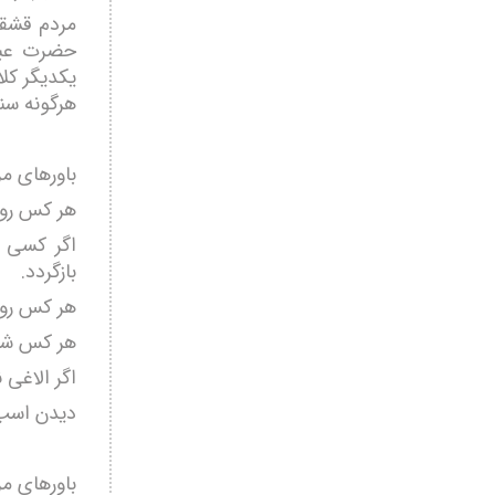
مردم قشقا
حضرت عبا
یکدیگر کلا
هرگونه سن
باورهای م
هر کس روز 
اگر کسی در
بازگردد.
هر کس روز
هر کس شب 
اگر الاغی
دیدن اسب 
باورهای م