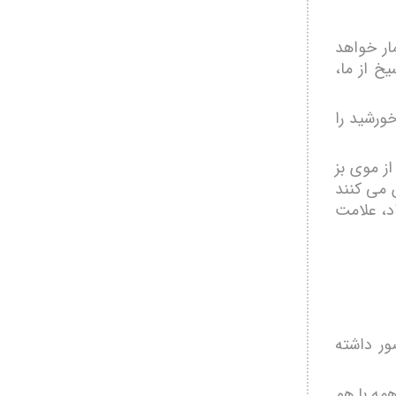
ار خواهد
خ از ما،
خورشید را
از موی بز
ن می کنند
اد، علامت
ور داشته
همه با هم