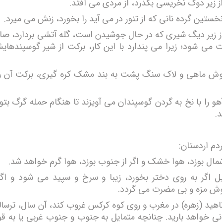
ز زیر دوک نخریسی بگذرد، از مردی می افتد.
خستین گرده نانی که از تنور در می آید را بخورد، زنش می میرد.
ز زیر دیگ شیری که در حال جوشیدن است، گله آتشی بردارد، 
ت می شود؛ زیرا می پندارد با این کار، برکت از شیر گوسپندها
ش ماهی و لاک سنگ پشت به بند مشک کره گیری، برکت آن را
و را با نخ به گردن گوسپندان می آویزند تا هنگام حمله گرگ بتوا
د.
دم اردستان:
 شمال بوزد، هوا خشک و اگر از جنوب بوزد، هوا گرم خواهد شد.
ل اگر به روی دختر بخورد، زیبا و سرخ و سپید می شود و اگر
ش مزه و بی مضرت می گردد.
 ناهید (زهره) در مغرب و روی کوه کرکس غروب کند، آن سال، ترسا
انی خواهد بارید. چنانچه متمایل به جنوب و جنوب غربی یا به ق