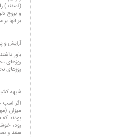
(اسفند) ر
و بروج دل
بر آنها بر 
آرایش و پ
باور داشت
روزهای سع
روزهای نح
شیهه کشی
اگر اسب در
میزان (مه
بودند که 
رود، خوشح
سعد و نحس