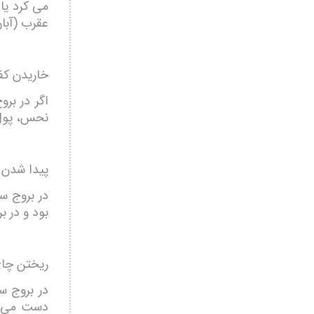
می کرد یا
عقرب (آبان
خاریدن ک
اگر در بر
نحس، پول 
پیدا شدن 
در بروج س
بود و در ب
ریختن چای
در بروج س
دست می آو