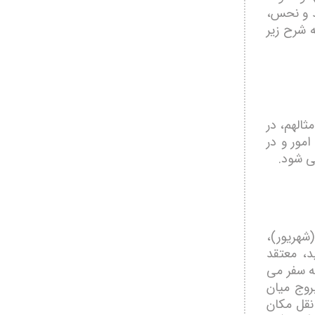
د و نحس،
 شرح زیر
الهم، در
مور و در
ی شود.
(شهریور)،
د، معتقد
ه سفر می
روج میان
نقل مکان