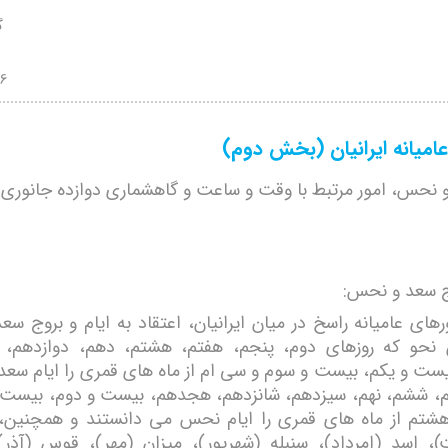
گ
16
عامیانه ایرانیان (بخش دوم)
و نحس، امور مرتبط با وقت و ساعت
و
گاهشماری دوازده جانوری.
وج سعد و نحس:
رهای عامیانه راسخ در میان ایرانیان، اعتقاد به ایام و بروج 
 نحو که روزهای دوم، پنجم، هفتم، هشتم، دهم، دوازدهم، 
یست و یکم، بیست و سوم و سی ام از ماه های قمری را ایام سعد 
م، ششم، نهم، سیزدهم، شانزدهم، هجدهم، بیست و دوم، بیست 
تم از ماه های قمری را ایام نحس می دانستند و همچنین، 
)، اسد (امرداد)، سنبله (شهریور)، میزان (مهر)، قوس (آذ