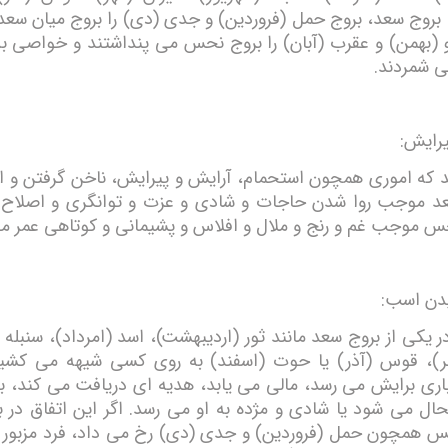
ا بروج سعد، بروج حمل (فروردین) و جدی (دی) را بروج میان سع
و (بهمن) و عقرب (آبان) را بروج نحس می پنداشتند و خواصی به
می شمردند.
یرایش:
ند که اموری همچون استحمام، آرایش و پیرایش، ناخن گرفتن و امث
د موجب روا شدن حاجات و شادی و عزت و توانگری و اصلاح ا
س موجب غم و رنج و ملال و افلاس و پشیمانی و کوتاهی عمر م
دن اسب:
 یکی از بروج سعد مانند ثور (اردیبهشت)، اسد (امرداد)، سنبله 
ر)، قوس (آذر) یا حوت (اسفند) به روی کسی شیهه می کشی
باری برایش می رسد، مالی می یابد، هدیه ای دریافت می کند، ب
ال می شود یا شادی و مژده به او می رسد. اگر این اتفاق در ب
 همچون حمل (فروردین) و جدی (دی) رخ می داد، فرد مزبور 