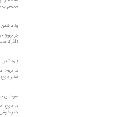
سنبله (شه
محسوب می
وارد شدن 
در بروج ح
(آذر)، مای
پاره شدن ن
در بروج م
سایر بروج
سوختن جا
در بروج اس
خبر خوش و