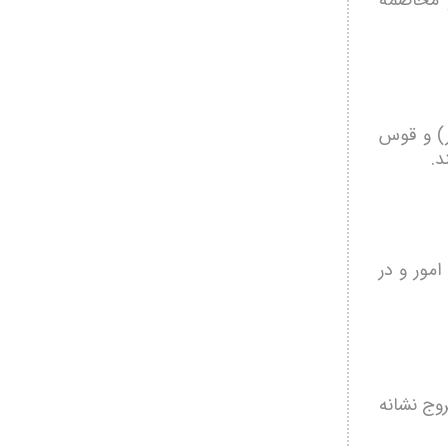
و مخاصمه
ر) و قوس
د.
مور و در
روج نشانه