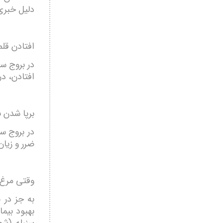
دلیل خبری 
افتادن قلم
در بروج س
افتادن، د
برپا شدن نا
در بروج س
ضرر و زیا
وقتی مرغ خ
به جز در 
بهبود بیم