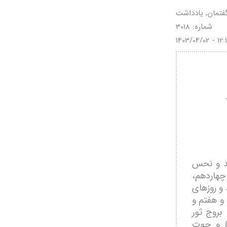
فتمان, یادداشت
شماره: 3018
1403/04/02 - 12:
سعد و نحس
چهاردهم،
و روزهای
و هفتم و
بروج ثور
ر) و حوت