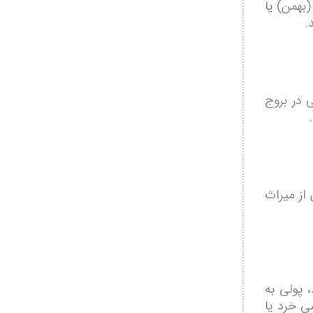
بهمن) یا
.
 در بروج
از میراث
 پولی به
ی خرد یا