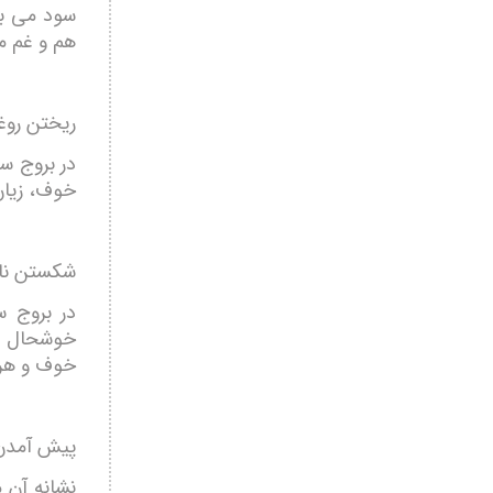
سود می بر
هم و غم م
ریختن روغ
در بروج س
خوف، زیان 
شکستن ناگ
در بروج س
خوشحال می
خوف و هرا
پیش آمدن 
نشانه آن م