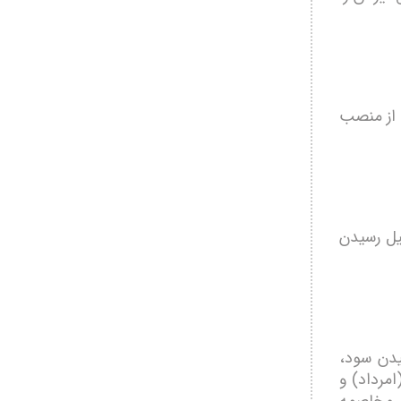
 از منصب
یل رسیدن
یدن سود،
مرداد) و