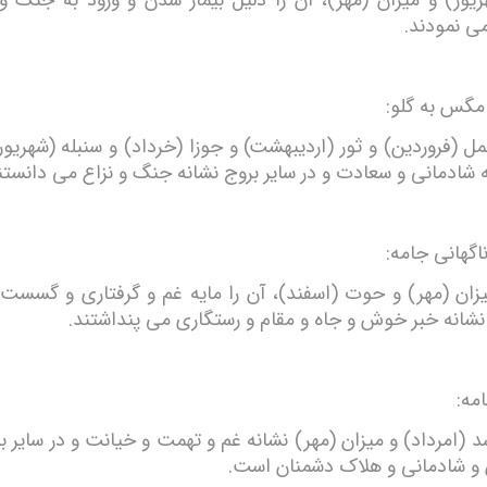
ریور) و میزان (مهر)، آن را دلیل بیمار شدن و ورود به جنگ 
 نمودند.
مگس به گلو:
مل (فروردین) و ثور (اردیبهشت) و جوزا (خرداد) و سنبله (شهریو
ه شادمانی و سعادت و در سایر بروج نشانه جنگ و نزاع می دانستن
اگهانی جامه:
یزان (مهر) و حوت (اسفند)، آن را مایه غم و گرفتاری و گسست ا
 نشانه خبر خوش و جاه و مقام و رستگاری می پنداشتند.
مه:
د (امرداد) و میزان (مهر) نشانه غم و تهمت و خیانت و در سایر ب
 شادمانی و هلاک دشمنان است.