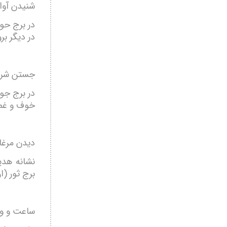
شنیدن آوا
در برج حو
در دیگر بر
جستن شرار
در برج جو
خوف و غم 
دیدن مرغا
نشانه هدی
برج ثور (ا
ساعت و وق