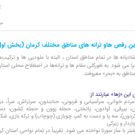
گ
23
ن رقص هاو ترانه های مناطق مختلف کرمان (بخش اول
شادیانه ها در تمام مناطق استان ، البته با ملوديی ها و تركيب
 می شود. به طوركلی مقام ها و ترانه‌ها در اصطلاح محلی استان 
ناطق به «بحر» معروفند.
ين «رُها» عبارتند از:
مردم خوانی، سرآسيابی و قربونی، حنابندون، سرتراش، سَرِاُ، د
 بيرقی، آوادون، پاتختی، حجله رَوون و حجله كِشون، دس
ردون)، سه پا و دست به كمر، چوبازی (چوچاب) و تركه بازی، شكرپ
اردار و زيركی
يشتر با ساز سورنا نواخته می شود. تقريباً در تمام نواحی استان كر