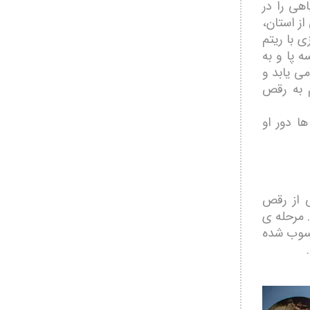
هی را در
ز استان،
ی با ریتم
 پا و به
ی یابد و
م به رقص
ا دور او
 از رقص
 مرحله ی
حسوب شده