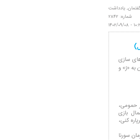
فتمان, یادداشت
شماره: 2842
1402/09/08 - 10:
)
‌های سازی
به «رُ» و
ر حمومی،
مال بازی
اره كنی،
مان سورنا