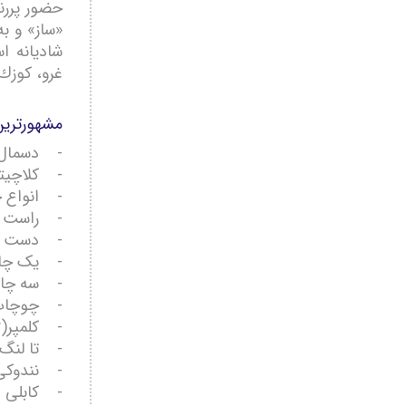
حضور پررن
«ساز» و ب
شاديانه اس
غرو، كوزك
مشهورتری
- دسمال ب
- کلاچی
- انواع چ
- راست 
- دست چ
- یک چا
- سه چا
- چوچاپ
- کلمپر(kalampor)
- تا لنگ ) (ng
- نندوکی
- کابلی