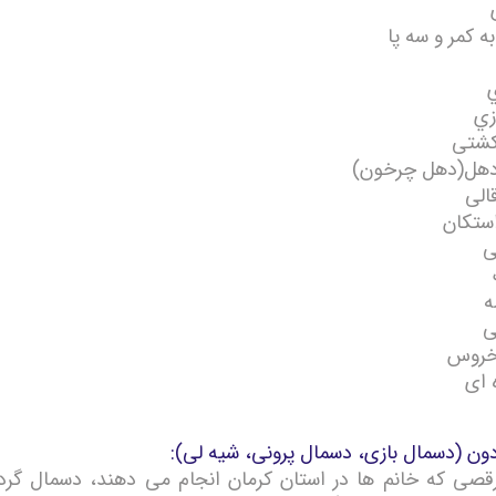
کمر و سه پا
زي
شتی
هل(دهل چرخون)
لی
تکان
ی
ی
روس
 ای
ون (دسمال بازی، دسمال پرونی، شیه لی):
قصی كه خانم ها در استان كرمان انجام می دهند، دسمال گر