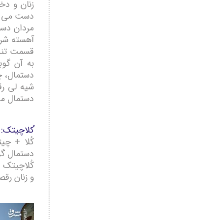
زنان و دخ
دست می چر
مردان دسما
آهسته شرو
قسمت تند 
به آن گوب
دستمال، چپی ارگل (cepi argol) و
شیه لی رق
دستمال می
ُکلاچیتک:
کُلا + چ
دستمال گر
کُلاچیتک 
و زنان رقص