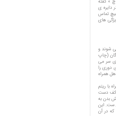
چ » گفته
 دایره ی
هیچ تماس
یژگی های
ی شوند و
گان (چاپ
ای سر می
 دوری را
هل همراه
 با ریتم
ن کف دست
ش بدن به
 ست. این
ه در آن