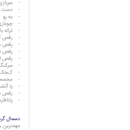
- سربازی
- دست به 
- یه رو
- چوبازي
- تركه با
- رقص ک
- رقص د
- رقص قا
- رقص اس
- سرکنگ
- کـَجَک
- مجسمه
- پا آتش
- رقص خ
- پاناقاره
دسمال گرد
مهمترين ر