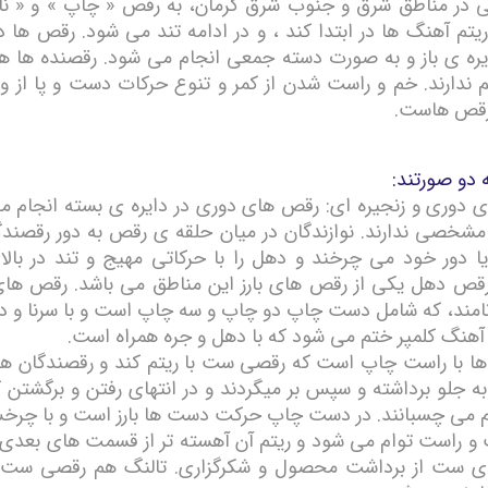
ی در مناطق شرق و جنوب شرق کرمان، به رقص « چاپ » و « نا
یتم آهنگ ها در ابتدا کند ، و در ادامه تند می شود. رقص ها در
یره ی باز و به صورت دسته جمعی انجام می شود. رقصنده ها 
م ندارند. خم و راست شدن از کمر و تنوع حرکات دست و پا از و
رقص هاست.
 دو صورتند:
ی دوری و زنجیره ای: رقص های دوری در دایره ی بسته انجام م
شخصی ندارند. نوازندگان در میان حلقه ی رقص به دور رقصند
یا دور خود می چرخند و دهل را با حرکاتی مهیج و تند در بال
رقص دهل یکی از رقص های بارز این مناطق می باشد. رقص های
مند، که شامل دست چاپ دو چاپ و سه چاپ است و با سرنا و د
آهنگ کلمپر ختم می شود که با دهل و جره همراه است.
ها با راست چاپ است که رقصی ست با ریتم کند و رقصندگان هراه
به جلو برداشته و سپس بر میگردند و در انتهای رفتن و برگشت
هم می چسبانند. در دست چاپ حرکت دست ها بارز است و با چرخ
راست توام می شود و ریتم آن آهسته تر از قسمت های بعدی
ی ست از برداشت محصول و شکرگزاری. تالنگ هم رقصی ست ک