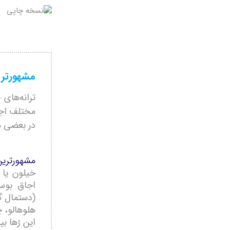
مشهورتری
ترانه‌های 
مختلف اجرا
در بعضی م
مشهورترين ا
خيلون يا 
اجاق بوس،
(دستمال گ
هلوهالو، چ
اين رُها ب