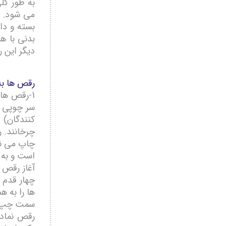
به طور کل
می شود. ر
بسته و دا
بدنی با ه
دیگر این 
رقص ها به
1-رقص ها
سر چوپی م
کنندگان) 
چرخانند. 
چاپ می نا
است و به 
آغاز رقص 
چهار قدم 
ها را به 
سمت چپ و 
رقص نماد