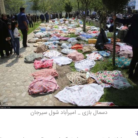
دسمال بازی _ امیرآباد شول سیرجان
: