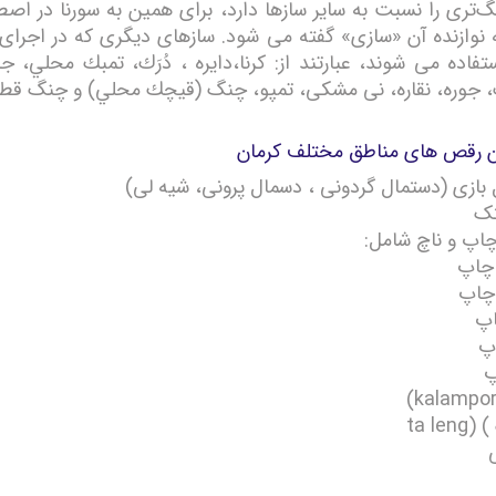
گ‌تری را نسبت به ساير سازها دارد،‌ برای همين به سورنا در اص
ه نوازنده آن «سازی» گفته می شود. سازهای ديگری كه در اجرای 
تفاده می شوند، عبارتند از: كرنا،دايره ، دُرَك، تمبك محلي، 
، جوره، نقاره، نی مشكی، تمپو، چنگ (قيچك محلي) و چنگ قط
ن رقص های مناطق مختلف کرمان
ازی (دستمال گردونی ، دسمال پرونی، شیه لی)
تک
اپ و ناچ شامل:
چاپ
اپ
پ
پ
ta le