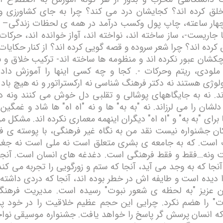
ق کرده اند؟ کجايشان درد می کند؟ چرا به جای کشاورزی و
ار ساعته، چاپ پول وکسب درآمد در ھمه ی لحظات زندگی– چ
 جاريست-، ساز ساخته اند، نواخته اند، آواز خوانده اند، حرک
کرده اند؟ چرا شعر سروده و قصه گويی کرده اند؟ از کنار حکايات
کشان عبور نکرده اند و منظومه ھا ساخته اند- ترکيب خلاق و 
 ملودی، ريتم وحرکات -. کجا و چه کسی اينھا را آموزش داد؟
ولوژی ھستند نه دکتر فرھنگ شناسی نه ارکستراتور و نه ھيچ باد 
د. نه به جايگاھھای پوشالی و تقلبی دل خوش می کنند ونه
لشان را می لرزاند. نه "به به" ھا و نه "اه اه" ھا شاد و غمگي
 برای "به به" و "اه اه" ديگران اينھمه معماری نکرده اند. مشکل من
ان جشنواره نيست نقد من به نگاه غير فرھنگی، با پوسته ی ف
است. که به جامعه ی بشری متعلق است نه ملی است نه جغرا
ونه...فقط و فقط فرھنگی است. دغدغه ھای انسان است. آنج
ٓنجا که به وجد می آيد، آنجا که ستم و زورگويی را تجربه می کند،
ا ديده است و طايفه اش در خطر بوده اند، آنجا که دردی داشته
 عزيز "به لحظه ی شعور نبوت" رسيده است. مديريت فرھنگ
ت" را ھضم نکرد. چرايی اين حجم عظيم خلاقيت را در خود 
 که انسان پرسش گر پاسخ را خواھد يافت. جشنواره موسيقی نوا