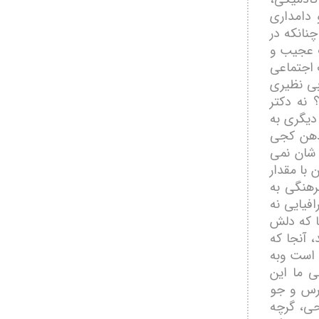
 دامداری
نانکه در
ات عجيب و
 اجتماعی
بی نظيری
 نه دکتر
ديگری به
 دھن کجی
ن شان نمی
 با مقدار
رھنگی به
فيايی نه
ا که دلش
 آنجا که
 است وبه
ی ما اين
پرس و جو
حی، گرچه