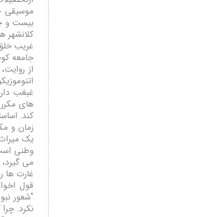
موسيقی خل
بيست و چھ
کلانشھر ھا
غريب خلق 
جامعه کوچ
از روايت،
اتنوموزيک
غبغب دارن
ھای مکرر د
کند. اساسا
زمان و مک
يک ميراث 
وطنی است 
می گيرد، ا
غارت ھا ر
قول اخوان
"شعور نبو
نکرد. چرا