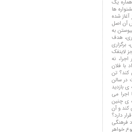
ھماره يک
شنواره ھا
آغاز شده
 آن اصل
يوستن به
ری، ھدف
 برگزاری
ز لاينفک
 اجرا، نه
 با فلان
 کند؟ تن
 در سالن
ی بازديد
 اجرا می
ه ی چنين
ند و آن
ار دارد؟
د فرھنگی
وع خواھر