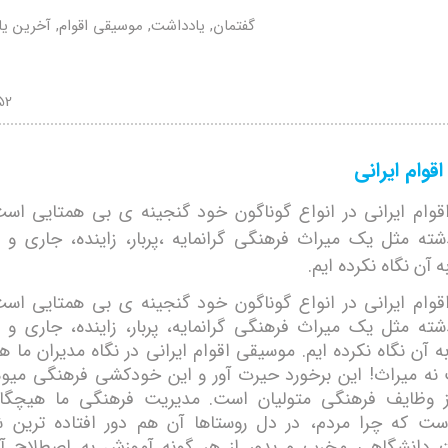
گفتمان, یادداشت, موسیقی اقوام, آخرین 
52
وام ايرانی
وام ايرانی در انواع گوناگون خود گنجينه ی بی ھمتايی ا
شته مثل يک ميراث فرھنگی گرانمايه ،پربار، زاينده، جاری و ب
آن نگاه نکرده ايم.
وام ايرانی در انواع گوناگون خود گنجينه ی بی ھمتايی ا
شته مثل يک ميراث فرھنگی گرانمايه، پربار، زاينده، جاری و ب
آن نگاه نکرده ايم. موسيقی اقوام ايرانی در نگاه مديران ما ھمو
نه ميراث! اين برخورد حيرت آور و اين خودکشی فرھنگی ميو
ز وظايف فرھنگی متوليان است. مديريت فرھنگی ما ھيچگاه
ست که چرا مردم، در دل روستاھا آن ھم دور افتاده ترين ش
 دانشگاھی مخرب و بدور از ھر گونه آموزش به اصطلاح آ