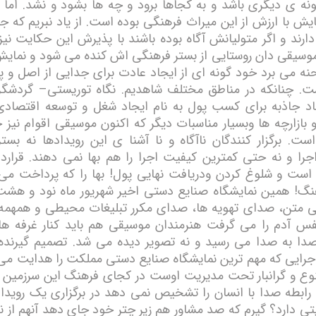
گونه ی ديگری باشد و به کجاھا برود و چه ھا بشود و نشد. اما 
يش با ارزش از اين ميراث فرھنگی بوده است. از ياد نبريم که ج
دارند و اگر متوليانش آگاه بوده باشند با پذيرش اين حکايت نيز 
 موسيقی دان روستايی از بستر فرھنگی اش کنده می شود و نمايش
نه می برد خود گونه ای از ايجاد عادت برای جدايی از اصل و پ
ت. چنانکه در مناطق مختلف شاھديم. نگاه توريستی– گردشگ
اد جاذبه برای کسب پول به نام ايجاد شغل و توسعه اقتصادی،
بازارچه ھا وبسيار مناسبات ديگر که اکنون موسيقی اقوام نيز ج
است. برگزار کنندگان ناآگاه و نا آشنا ی اين رويدادھا نه بستر
را و نه حتی کمترين کيفيت اجرا را ھم بھا نمی دھند. قرارداد
 است و شلوغ کردن ودريافت نھايی پول! بھا را که پرداخت می
گ! ھمين نمايشگاه صنايع دستی اخير شھريور ماه نود و ھشت
 متن، صدای تھويه ھا، صدای مکرر تبليغات محيطی و ھمھمه 
فس آدم را می گرفت ھنرمندان موسيقی ھم بايد کنار غرفه ھا
صدا به صدا می رسيد و نه تصوير ديده می شد. تصميم گيرند
رايی که مھم ترين نمايشگاه صنايع دستی مملکت را ھدايت می ک
وع و گرانبار تحت مديريت اوست در کجای فرھنگ اين سرزمين قر
رابطه صدا با انسان را تشخيص نمی دھد در برگزاری يک رويدا
ی دارد؟ گيرم که صد مشاور ھم زير چتر خود جای دھد آنھم از ن