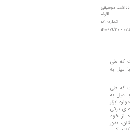
یادداشت موسیقی
اقوام
شماره: 181
1400/09/30 - 02:
ست که طی
ا ميل به
ست که طی
ا ميل به
اره ابزار
ه ی درکی
 از خود
ان، بدور
کادميکی،