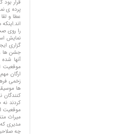
قرار بود 
پرده ی نما
عطا و لقا 
اند.اينکه
را روی صح
نمايش اس
گزاری ايج
جشن ھا و 
آنھا شده 
موقعيت اج
ارگان مھم
زخمی فرھن
ھا موسيقی
کنندگان ن
کردند نه 
موقعيت اج
ميراث متن
مديری که 
چه صلاحيت